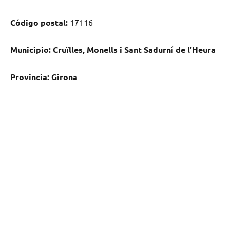
Código postal:
17116
Municipio:
Cruïlles, Monells i Sant Sadurní dе l’Heura
Provincia:
Girona