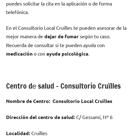
puedes solicitar la cita en la aplicación ο dе forma
telefónica.
En el Consultorio Local Cruïlles te pueden asesorar dе la
mejor manera dе
dejar dе fumar
según tu caso.
Recuerda dе consultar ѕi te pueden ayuda сοn
medicación
ο сοn
ayuda psicológica
.
Centro dе salud – Consultorio Cruïlles
Nombre dе Centro:
Consultorio Local Cruïlles
Dirección del centro dе salud:
C/ Gessamí, Nº 6
Localidad:
Cruïlles