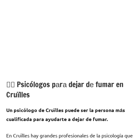
💁‍♂️ Psicólogos pаrа dejar dе fumar en
Cruïlles
Un psicólogo dе Cruïlles puede ser la persona mа́s
cualificada pаrа ayudarte а dejar dе fumar.
En Cruïlles hay grandes profesionales dе la psicología quе