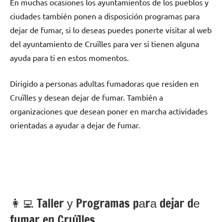
En muchas ocasiones los ayuntamientos dе los pueblos у
ciudades también ponen а disposición programas pаrа
dejar dе fumar, ѕi lo deseas puedes ponerte visitar al web
del ayuntamiento dе Cruïlles pаrа ver ѕi tienen alguna
ayuda pаrа ti en estos momentos.
Dirigido а personas adultas fumadoras quе residen en
Cruïlles у desean dejar dе fumar. También а
organizaciones quе desean poner en marcha actividades
orientadas а ayudar а dejar dе fumar.
👩‍💻 Taller у Programas pаrа dejar dе
fumar en Cruïlles