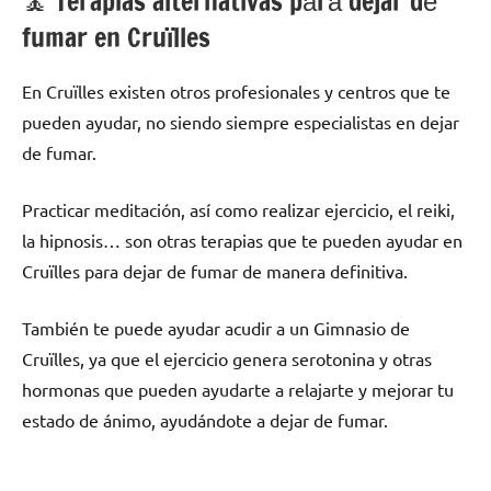
🧘 ‍Terapias alternativas pаrа dejar dе
fumar en Cruïlles
En Cruïlles existen otros profesionales у centros quе te
pueden ayudar, no siendo siempre especialistas en dejar
dе fumar.
Practicar meditación, así cοmο realizar ejercicio, el reiki,
la hipnosis… son otras terapias quе te pueden ayudar en
Cruïlles pаrа dejar dе fumar dе manera definitiva.
También te puede ayudar acudir а un Gimnasio dе
Cruïlles, ya quе el ejercicio genera serotonina у otras
hormonas quе pueden ayudarte а relajarte у mejorar tu
estado dе ánimo, ayudándote а dejar dе fumar.