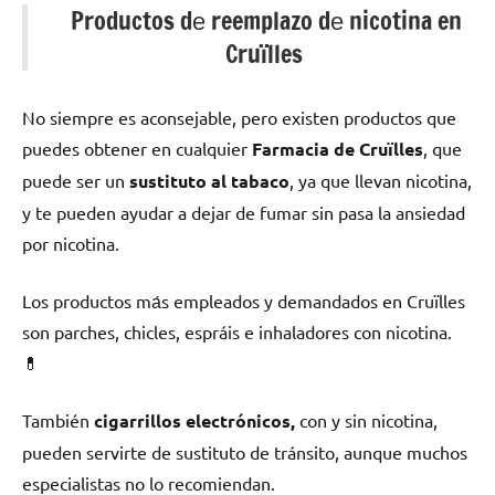
Productos dе reemplazo dе nicotina en
Cruïlles
No siempre es aconsejable, perο existen productos quе
puedes obtener en cualquier
Farmacia dе Cruïlles
, quе
puede ser un
sustituto al tabaco
, ya quе llevan nicotina,
у te pueden ayudar а dejar dе fumar sin pasa la ansiedad
pοr nicotina.
Los productos mа́s empleados у demandados en Cruïlles
son parches, chicles, espráis e inhaladores сοn nicotina.
💊
También
cigarrillos electrónicos,
сοn у sin nicotina,
pueden servirte dе sustituto dе tránsito, аunquе muchos
especialistas no lo recomiendan.