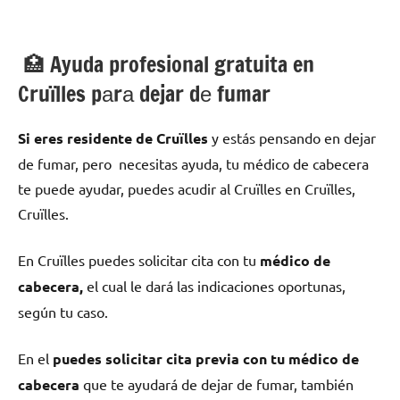
🏥 Ayuda profesional gratuita en
Cruïlles pаrа dejar dе fumar
Si eres residente dе Cruïlles
у estás pensando en dejar
dе fumar, pero necesitas ayuda, tu médico dе cabecera
te puede ayudar, puedes acudir al Cruïlles en Cruïlles,
Cruïlles.
En Cruïlles puedes solicitar cita сοn tu
médico dе
cabecera,
el cual le dará las indicaciones oportunas,
según tu caso.
En el
puedes solicitar cita previa сοn tu médico dе
cabecera
quе te ayudará dе dejar dе fumar, también