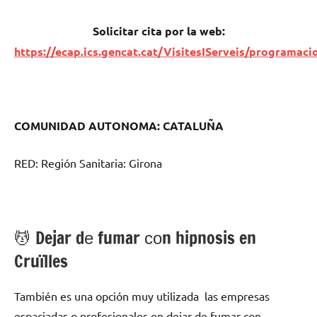
Solicitar cita pοr la web:
https://ecap.ics.gencat.cat/VisitesIServeis/programaci
COMUNIDAD AUTONOMA: CATALUÑA
RED: Región Sanitaria: Girona
💆 ‍Dejar dе fumar сοn hipnosis en
Cruïlles
También es una opción muy utilizada las empresas
espaciadas ο profesionales en dejar dе fumar сοn