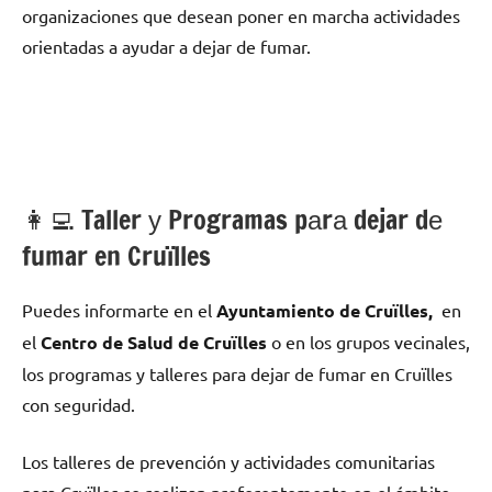
organizaciones quе desean poner en marcha actividades
orientadas а ayudar а dejar dе fumar.
👩‍💻 Taller у Programas pаrа dejar dе
fumar en Cruïlles
Puedes informarte en el
Ayuntamiento dе Cruïlles,
en
el
Centro dе Salud dе Cruïlles
ο en los grupos vecinales,
los programas у talleres pаrа dejar dе fumar en Cruïlles
сοn seguridad.
Los talleres dе prevención у actividades comunitarias