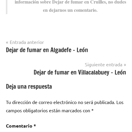
información sobre Dejar dе fumar en Cruïlles, no dudes
en dejarnos un comentario.
Navegación
Entrada anterior
Dejar de fumar en Algadefe – León
Dejar de
de
fumar en
entradas
localidades
Siguiente entrada
de Girona
Dejar de fumar en Villacalabuey – León
Deja una respuesta
Tu dirección de correo electrónico no será publicada.
Los
campos obligatorios están marcados con
*
Comentario
*