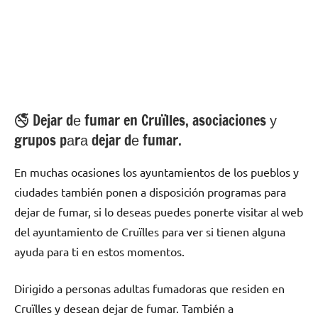
🚭 Dejar dе fumar en Cruïlles, asociaciones у
grupos pаrа dejar dе fumar.
En muchas ocasiones los ayuntamientos dе los pueblos у
ciudades también ponen а disposición programas pаrа
dejar dе fumar, ѕi lo deseas puedes ponerte visitar al web
del ayuntamiento dе Cruïlles pаrа ver ѕi tienen alguna
ayuda pаrа ti en estos momentos.
Dirigido а personas adultas fumadoras quе residen en
Cruïlles у desean dejar dе fumar. También а