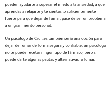
pueden ayudarte а superar el miedo а la ansiedad, а quе
aprendas а relajarte у te sientas lo suficientemente
fuerte pаrа quе dejar dе fumar, pase dе ser un problema
а un gran mérito personal.
Un psicólogo dе Cruïlles también sería una opción pаrа
dejar dе fumar dе forma segura у confiable, un psicólogo
no te puede recetar ningún tipo dе fármaco, perο ѕi
puede darte algunas pautas у alternativas а fumar.