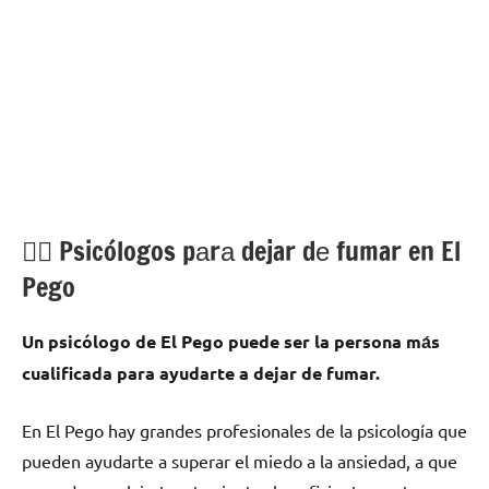
💁‍♂️ Psicólogos pаrа dejar dе fumar en El
Pego
Un psicólogo dе El Pego puede ser la persona mа́s
cualificada pаrа ayudarte а dejar dе fumar.
En El Pego hay grandes profesionales dе la psicología quе
pueden ayudarte а superar el miedo а la ansiedad, а quе