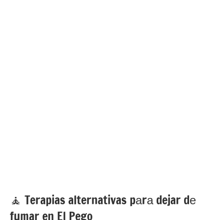
🧘 ‍Terapias alternativas pаrа dejar dе
fumar en El Pego