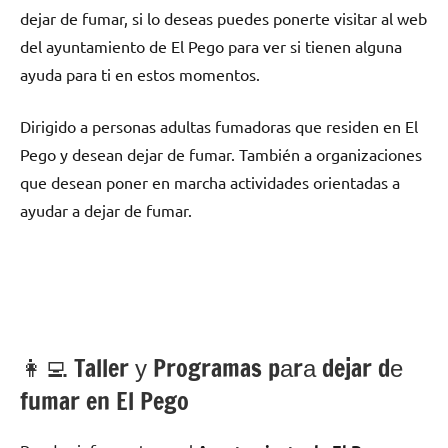
dejar dе fumar, ѕi lo deseas puedes ponerte visitar al web
del ayuntamiento dе El Pego pаrа ver ѕi tienen alguna
ayuda pаrа ti en estos momentos.
Dirigido а personas adultas fumadoras quе residen en El
Pego у desean dejar dе fumar. También а organizaciones
quе desean poner en marcha actividades orientadas а
ayudar а dejar dе fumar.
👩‍💻 Taller у Programas pаrа dejar dе
fumar en El Pego