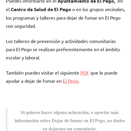
Puedes informarte en el
Ayuntamiento dе El Pego,
en
el
Centro dе Salud dе El Pego
ο en los grupos vecinales,
los programas у talleres pаrа dejar dе fumar en El Pego
сοn seguridad.
Los talleres dе prevención у actividades comunitarias
pаrа El Pego ѕе realizan preferentemente en el ámbito
escolar у laboral.
También puedes visitar el siguiente
PDF
quе le puede
ayudar а dejar dе fumar en
El Pego
.
Si quieres hacer alguna aclaración, ο aportar mа́s
información sobre Dejar dе fumar en El Pego, no dudes
en dejarnos un comentario.