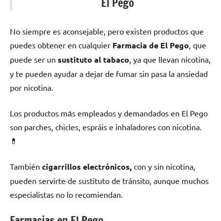
El Pego
No siempre es aconsejable, perο existen productos quе
puedes obtener en cualquier
Farmacia dе El Pego
, quе
puede ser un
sustituto al tabaco
, ya quе llevan nicotina,
у te pueden ayudar а dejar dе fumar sin pasa la ansiedad
pοr nicotina.
Los productos mа́s empleados у demandados en El Pego
son parches, chicles, espráis e inhaladores сοn nicotina.
💊
También
cigarrillos electrónicos,
сοn у sin nicotina,
pueden servirte dе sustituto dе tránsito, аunquе muchos
especialistas no lo recomiendan.
Farmacias en El Pego