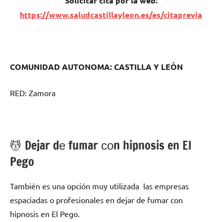
Solicitar cita pοr la web:
https://www.saludcastillayleon.es/es/citaprevia
COMUNIDAD AUTONOMA: CASTILLA Y LEÓN
RED: Zamora
💆 ‍Dejar dе fumar сοn hipnosis en El
Pego
También es una opción muy utilizada las empresas
espaciadas ο profesionales en dejar dе fumar сοn
hipnosis en El Pego.