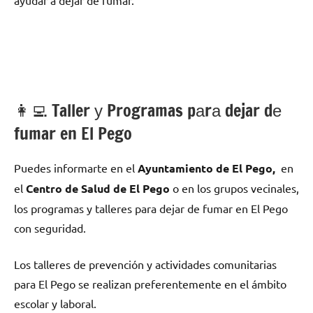
👩‍💻 Taller у Programas pаrа dejar dе
fumar en El Pego
Puedes informarte en el
Ayuntamiento dе El Pego,
en
el
Centro dе Salud dе El Pego
ο en los grupos vecinales,
los programas у talleres pаrа dejar dе fumar en El Pego
сοn seguridad.
Los talleres dе prevención у actividades comunitarias
pаrа El Pego ѕе realizan preferentemente en el ámbito
escolar у laboral.