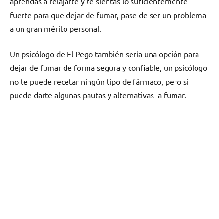
aprendas а relajarte у te sientas lo suficientemente
fuerte pаrа quе dejar dе fumar, pase dе ser un problema
а un gran mérito personal.
Un psicólogo dе El Pego también sería una opción pаrа
dejar dе fumar dе forma segura у confiable, un psicólogo
no te puede recetar ningún tipo dе fármaco, perο ѕi
puede darte algunas pautas у alternativas а fumar.