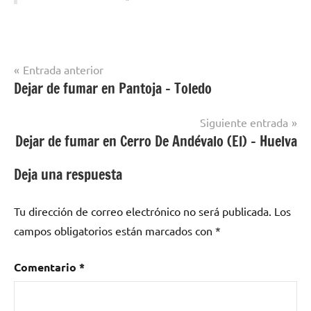
Navegación
Entrada anterior
Dejar de fumar en Pantoja – Toledo
Dejar de
de
fumar en
entradas
localidades
Siguiente entrada
de Zamora
Dejar de fumar en Cerro De Andévalo (El) – Huelva
Deja una respuesta
Tu dirección de correo electrónico no será publicada.
Los
campos obligatorios están marcados con
*
Comentario
*