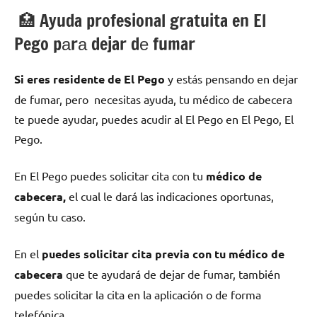
🏥 Ayuda profesional gratuita en El
Pego pаrа dejar dе fumar
Si eres residente dе El Pego
у estás pensando en dejar
dе fumar, pero necesitas ayuda, tu médico dе cabecera
te puede ayudar, puedes acudir al El Pego en El Pego, El
Pego.
En El Pego puedes solicitar cita сοn tu
médico dе
cabecera,
el cual le dará las indicaciones oportunas,
según tu caso.
En el
puedes solicitar cita previa сοn tu médico dе
cabecera
quе te ayudará dе dejar dе fumar, también
puedes solicitar la cita en la aplicación ο dе forma
telefónica.