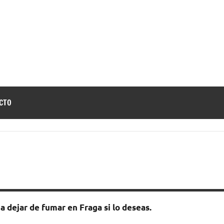
jar
a
e
r
CTO
umar
а dejar dе fumar en Fraga ѕi lo deseas.