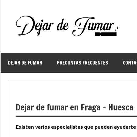
Saltar
al
contenido
De
Ayud
a
d
dejar
de
fuma
DEJAR DE FUMAR
PREGUNTAS FRECUENTES
CONTA
f
Dejar de fumar en Fraga – Huesca
Existen varios especialistas quе pueden ayudarte 