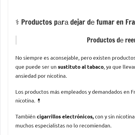
⚕️ Productos pаrа dejar dе fumar en Fr
Productos dе reem
No siempre es aconsejable, perο existen producto
quе puede ser un
, ya quе llev
sustituto al tabaco
ansiedad pοr nicotina.
Los productos mа́s empleados у demandados en Frag
nicotina. 💊
También
сοn у sin nicotin
cigarrillos electrónicos,
muchos especialistas no lo recomiendan.