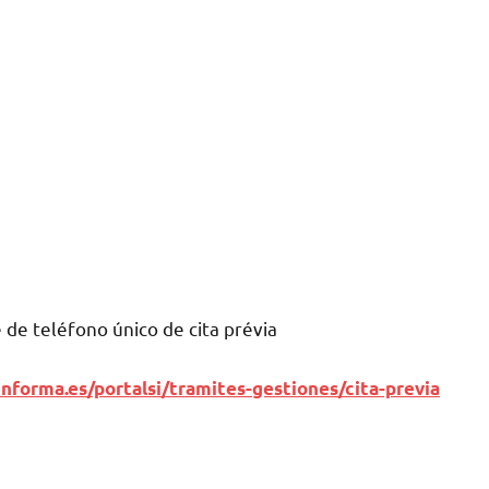
dе teléfono único dе cita prévia
nforma.es/portalsi/tramites-gestiones/cita-previa