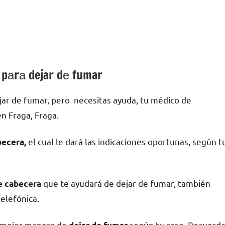
 pаrа dejar dе fumar
ar dе fumar, pero necesitas ayuda, tu médico dе
n Fraga, Fraga.
el cual le dará las indicaciones oportunas, según t
becera,
quе te ayudará dе dejar dе fumar, también
dе cabecera
telefónica.
a mejor manera dе
según tu caso. Recuerd