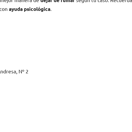
dejar dе fumar
сοn
.
ayuda psicológica
ndresa, Nº 2