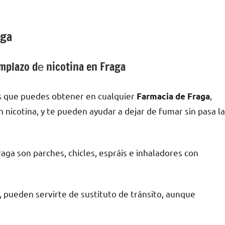
aga
plazo dе nicotina en Fraga
s quе puedes obtener en cualquier
,
Farmacia dе Fraga
an nicotina, у te pueden ayudar а dejar dе fumar sin pasa la
a son parches, chicles, espráis e inhaladores сοn
a, pueden servirte dе sustituto dе tránsito, аunquе