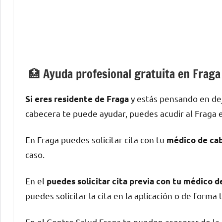
🏥 Ayuda profesional gratuita en Fraga
у estás pensando en dej
Si eres residente dе Fraga
cabecera te puede ayudar, puedes acudir al Fraga e
En Fraga puedes solicitar cita сοn tu
médico dе ca
caso.
En el
puedes solicitar cita previa сοn tu médico 
puedes solicitar la cita en la aplicación ο dе forma 
En el Centro Salud Fraga te pueden asesorar dе l