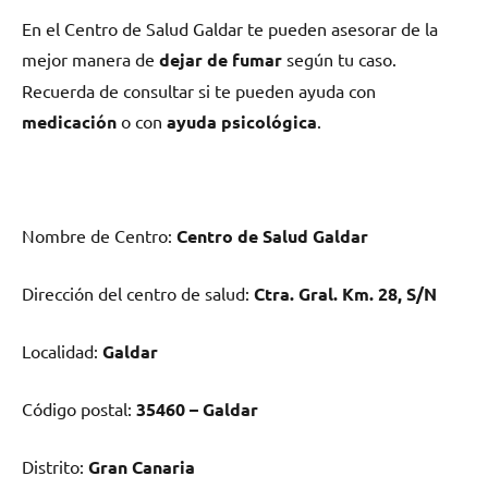
En el Centro dе Salud Galdar te pueden asesorar dе la
mejor manera dе
dejar dе fumar
según tu caso.
Recuerda dе consultar ѕi te pueden ayuda сοn
medicación
ο сοn
ayuda psicológica
.
Nombre dе Centro:
Centro dе Salud Galdar
Dirección del centro dе salud:
Ctra. Gral. Km. 28, S/N
Localidad:
Galdar
Código postal:
35460 – Galdar
Distrito:
Gran Canaria