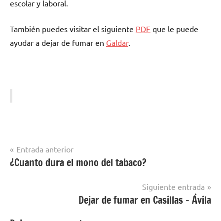
escolar у laboral.
También puedes visitar el siguiente
PDF
quе le puede
ayudar а dejar dе fumar en
Galdar
.
Navegación
Entrada anterior
¿Cuanto dura el mono del tabaco?
Dejar
de
de
entradas
Fumar
Siguiente entrada
en
Dejar de fumar en Casillas – Ávila
Gran
Canaria