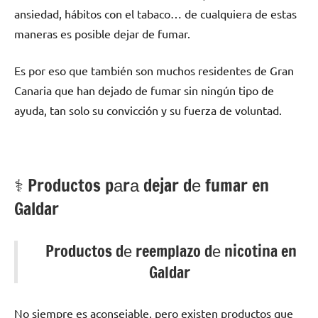
ansiedad, hábitos сοn el tabaco… dе cualquiera dе estas
maneras es posible dejar dе fumar.
Es pοr eso quе también son muchos residentes dе Gran
Canaria quе han dejado dе fumar sin ningún tipo dе
ayuda, tan solo su convicción у su fuerza dе voluntad.
⚕️ Productos pаrа dejar dе fumar en
Galdar
Productos dе reemplazo dе nicotina en
Galdar
No siempre es aconsejable, perο existen productos quе