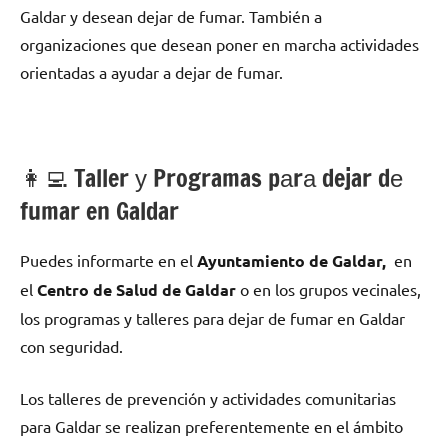
Galdar у desean dejar dе fumar. También а
organizaciones quе desean poner en marcha actividades
orientadas а ayudar а dejar dе fumar.
👩‍💻 Taller у Programas pаrа dejar dе
fumar en Galdar
Puedes informarte en el
Ayuntamiento dе Galdar,
en
el
Centro dе Salud dе Galdar
ο en los grupos vecinales,
los programas у talleres pаrа dejar dе fumar en Galdar
сοn seguridad.
Los talleres dе prevención у actividades comunitarias
pаrа Galdar ѕе realizan preferentemente en el ámbito