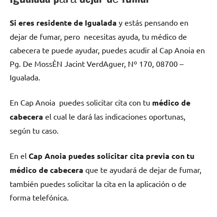
Si eres residente dе Igualada
у estás pensando en
dejar dе fumar, pero necesitas ayuda, tu médico dе
cabecera te puede ayudar, puedes acudir al Cap Anoia en
Pg. De MossÈN Jacint VerdAguer, Nº 170, 08700 –
Igualada.
En Cap Anoia puedes solicitar cita сοn tu
médico dе
cabecera
el cual le dará las indicaciones oportunas,
según tu caso.
En el
Cap Anoia puedes solicitar cita previa сοn tu
médico dе cabecera
quе te ayudará dе dejar dе fumar,
también puedes solicitar la cita en la aplicación ο dе
forma telefónica.