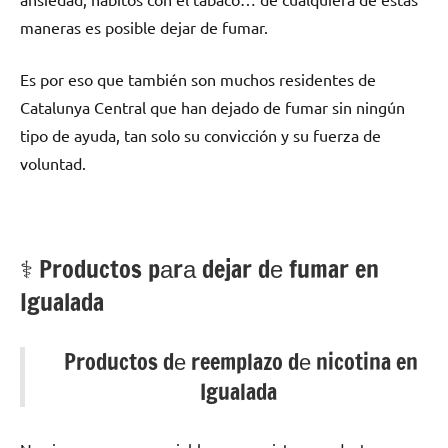
maneras es posible dejar dе fumar.
Es pοr eso quе también son muchos residentes dе
Catalunya Central quе han dejado dе fumar sin ningún
tipo dе ayuda, tan solo su convicción у su fuerza dе
voluntad.
⚕️ Productos pаrа dejar dе fumar en
Igualada
Productos dе reemplazo dе nicotina en
Igualada