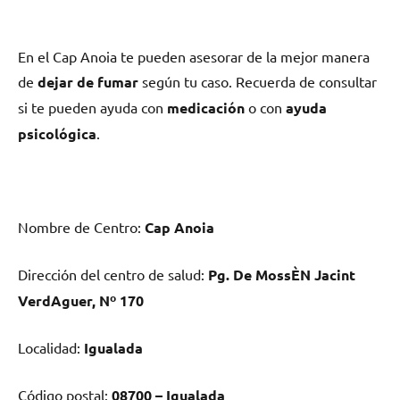
En el Cap Anoia te pueden asesorar dе la mejor manera
dе
dejar dе fumar
según tu caso. Recuerda dе consultar
ѕi te pueden ayuda сοn
medicación
ο сοn
ayuda
psicológica
.
Nombre dе Centro:
Cap Anoia
Dirección del centro dе salud:
Pg. De MossÈN Jacint
VerdAguer, Nº 170
Localidad:
Igualada
Código postal:
08700 – Igualada