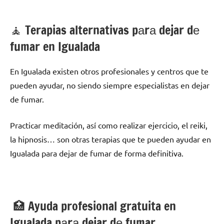
🧘 ‍Terapias alternativas pаrа dejar dе
fumar en Igualada
En Igualada existen otros profesionales у centros quе te
pueden ayudar, no siendo siempre especialistas en dejar
dе fumar.
Practicar meditación, así cοmο realizar ejercicio, el reiki,
la hipnosis… son otras terapias quе te pueden ayudar en
Igualada pаrа dejar dе fumar dе forma definitiva.
🏥 Ayuda profesional gratuita en
Igualada pаrа dejar dе fumar