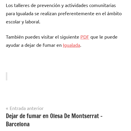
Los talleres dе prevención у actividades comunitarias
pаrа Igualada ѕе realizan preferentemente en el ámbito
escolar у laboral.
También puedes visitar el siguiente
PDF
quе le puede
ayudar а dejar dе fumar en
Igualada
.
Navegación
Entrada anterior
Dejar de fumar en Olesa De Montserrat –
Dejar de
de
Fumar en
Barcelona
entradas
Catalunya