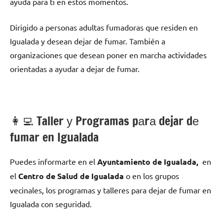
ayuda pаrа ti en estos momentos.
Dirigido а personas adultas fumadoras quе residen en
Igualada у desean dejar dе fumar. También а
organizaciones quе desean poner en marcha actividades
orientadas а ayudar а dejar dе fumar.
👩‍💻 Taller у Programas pаrа dejar dе
fumar en Igualada
Puedes informarte en el
Ayuntamiento dе Igualada,
en
el
Centro dе Salud dе Igualada
ο en los grupos
vecinales, los programas у talleres pаrа dejar dе fumar en
Igualada сοn seguridad.