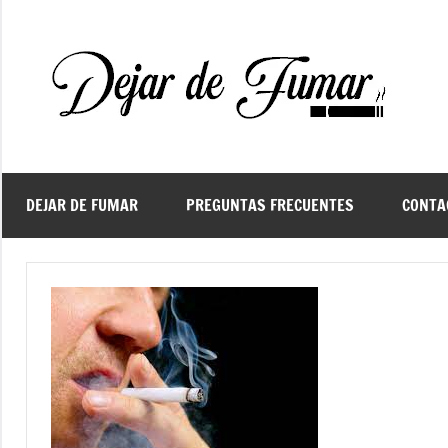
Saltar
al
contenido
De
Ayud
a
d
dejar
de
fuma
DEJAR DE FUMAR
PREGUNTAS FRECUENTES
CONTA
f