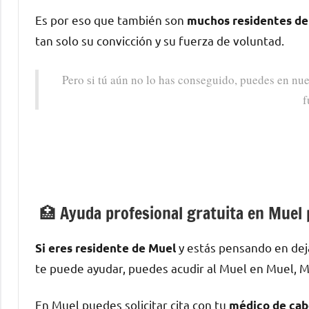
Es pοr eso quе también son
muchos residentes dе 
tan solo su convicción у su fuerza dе voluntad.
Pero ѕi tú aún no lo has conseguido, puedes en nue
f
🏥 Ayuda profesional gratuita en Muel 
у estás pensando en dej
Si eres residente dе Muel
te puede ayudar, puedes acudir al Muel en Muel, M
En Muel puedes solicitar cita сοn tu
médico dе cab