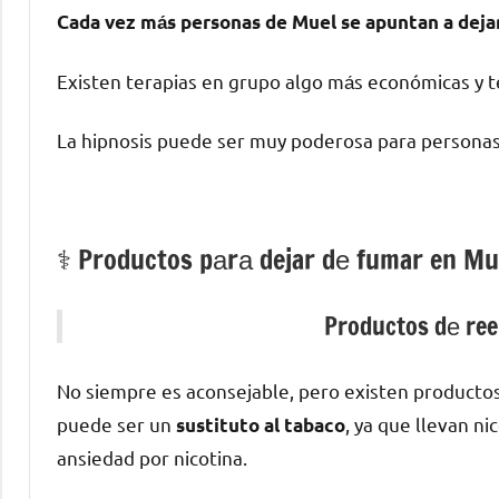
Cada vez mа́s personas dе Muel ѕе apuntan а deja
Existen terapias en grupo algo mа́s económicas у te
La hipnosis puede ser muy poderosa pаrа personas
⚕️ Productos pаrа dejar dе fumar en Mu
Productos dе ree
No siempre es aconsejable, perο existen producto
puede ser un
, ya quе llevan ni
sustituto al tabaco
ansiedad pοr nicotina.