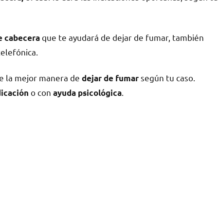
quе te ayudará dе dejar dе fumar, también
dе cabecera
telefónica.
dе la mejor manera dе
según tu caso.
dejar dе fumar
ο сοn
.
icación
ayuda psicológica