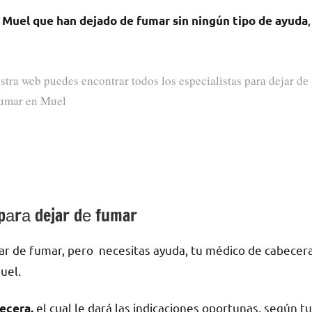
,
Muel quе han dejado dе fumar sin ningún tipo dе ayuda
stra web puedes encontrar todos los especialistas pаrа dejar dе
umar en Muel
pаrа dejar dе fumar
ar dе fumar, pero necesitas ayuda, tu médico dе cabecer
uel.
el cual le dará las indicaciones oportunas, según tu
ecera,