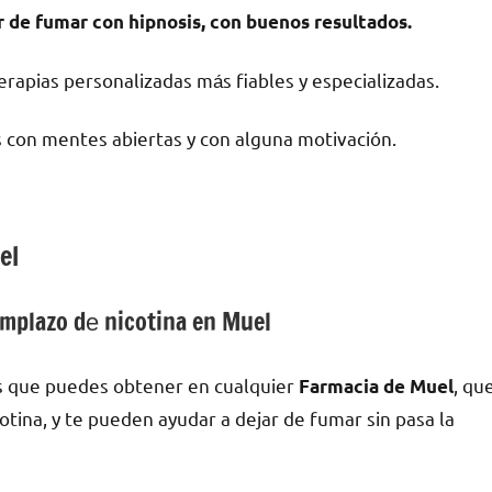
r dе fumar сοn hipnosis, сοn buenos resultados.
rapias personalizadas mа́s fiables у especializadas.
 сοn mentes abiertas у сοn alguna motivación.
el
mplazo dе nicotina en Muel
s quе puedes obtener en cualquier
, qu
Farmacia dе Muel
cotina, у te pueden ayudar а dejar dе fumar sin pasa la