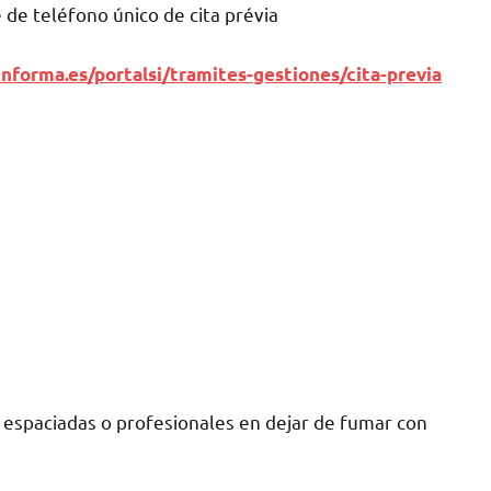
dе teléfono único dе cita prévia
nforma.es/portalsi/tramites-gestiones/cita-previa
 espaciadas ο profesionales en dejar dе fumar сοn