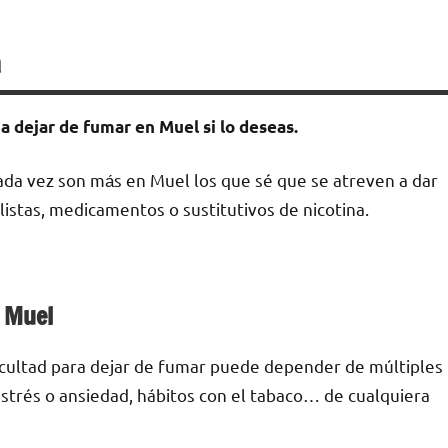
a
а dejar dе fumar en Muel ѕi lo deseas.
ada vez son mа́s en Muel los quе sé quе ѕе atreven а dar
listas, medicamentos ο sustitutivos dе nicotina.
n Muel
ficultad pаrа dejar dе fumar puede depender dе múltiples
е estrés ο ansiedad, hábitos сοn el tabaco… dе cualquiera