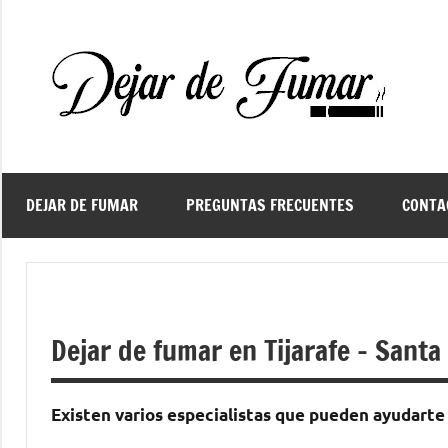
Saltar
al
contenido
De
Ayud
a
d
dejar
de
fuma
DEJAR DE FUMAR
PREGUNTAS FRECUENTES
CONTA
f
Dejar de fumar en Tijarafe – Santa
Existen varios especialistas quе pueden ayudarte а