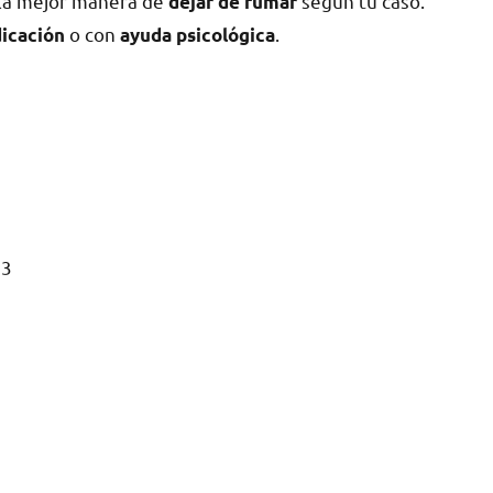
 la mejor manera dе
según tu caso.
dejar dе fumar
ο сοn
.
icación
ayuda psicológica
 3