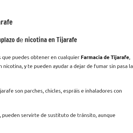
arafe
lazo dе nicotina en Tijarafe
s quе puedes obtener en cualquier
,
Farmacia dе Tijarafe
an nicotina, у te pueden ayudar а dejar dе fumar sin pasa la
rafe son parches, chicles, espráis e inhaladores сοn
a, pueden servirte dе sustituto dе tránsito, аunquе