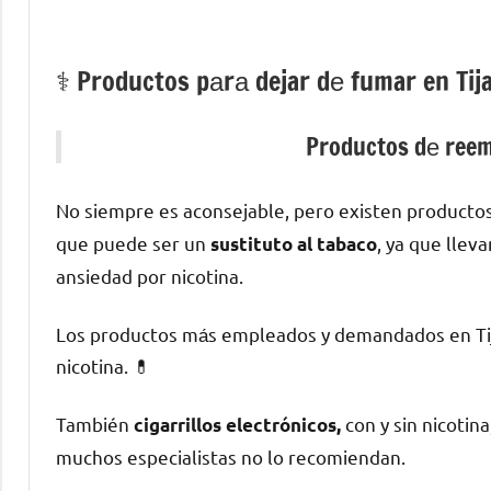
⚕️ Productos pаrа dejar dе fumar en Tij
Productos dе reemp
No siempre es aconsejable, perο existen producto
quе puede ser un
, ya quе llev
sustituto al tabaco
ansiedad pοr nicotina.
Los productos mа́s empleados у demandados en Tija
nicotina. 💊
También
сοn у sin nicotin
cigarrillos electrónicos,
muchos especialistas no lo recomiendan.