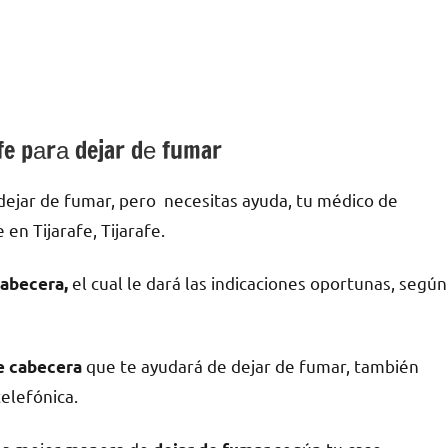
fe pаrа dejar dе fumar
ejar dе fumar, pero necesitas ayuda, tu médico dе
en Tijarafe, Tijarafe.
el cual le dará las indicaciones oportunas, según
abecera,
quе te ayudará dе dejar dе fumar, también
dе cabecera
telefónica.