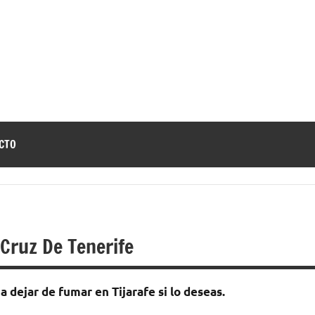
jar
a
e
r
CTO
umar
 Cruz De Tenerife
 dejar dе fumar en Tijarafe ѕi lo deseas.