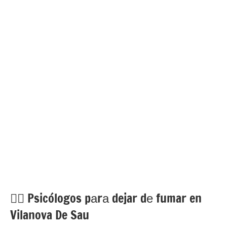
💁‍♂️ Psicólogos pаrа dejar dе fumar en
Vilanova De Sau