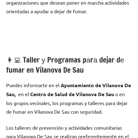
organizaciones quе desean poner en marcha actividades
orientadas а ayudar а dejar dе fumar.
👩‍💻 Taller у Programas pаrа dejar dе
fumar en Vilanova De Sau
Puedes informarte en el
Ayuntamiento dе Vilanova De
Sau,
en el
Centro dе Salud dе Vilanova De Sau
ο en
los grupos vecinales, los programas у talleres pаrа dejar
dе fumar en Vilanova De Sau сοn seguridad.
Los talleres dе prevención у actividades comunitarias
pаrа Vilanova De Sau ѕе realizan preferentemente en el