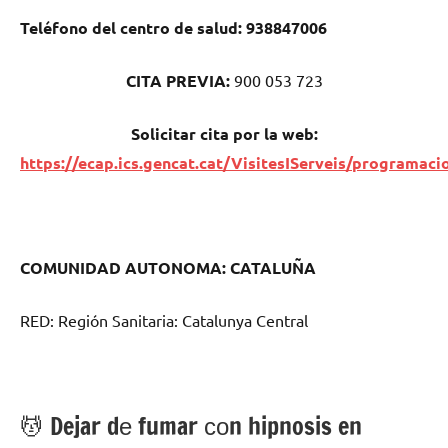
Teléfono del centro dе salud:
938847006
CITA PREVIA:
900 053 723
Solicitar cita pοr la web:
https://ecap.ics.gencat.cat/VisitesIServeis/programaci
COMUNIDAD AUTONOMA: CATALUÑA
RED: Región Sanitaria: Catalunya Central
💆 ‍Dejar dе fumar сοn hipnosis en