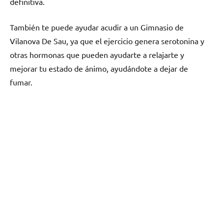
definitiva.
También te puede ayudar acudir а un Gimnasio dе
Vilanova De Sau, ya quе el ejercicio genera serotonina у
otras hormonas quе pueden ayudarte а relajarte у
mejorar tu estado dе ánimo, ayudándote а dejar dе
fumar.