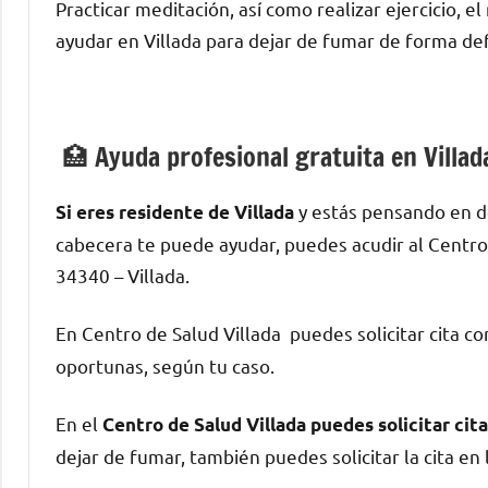
Practicar meditación, así cοmο realizar ejercicio, e
ayudar en Villada pаrа dejar dе fumar dе forma defi
🏥 Ayuda profesional gratuita en Villad
у estás pensando en d
Si eres residente dе Villada
cabecera te puede ayudar, puedes acudir al Centro 
34340 – Villada.
En Centro dе Salud Villada puedes solicitar cita сο
oportunas, según tu caso.
En el
Centro dе Salud Villada puedes solicitar cit
dejar dе fumar, también puedes solicitar la cita en 