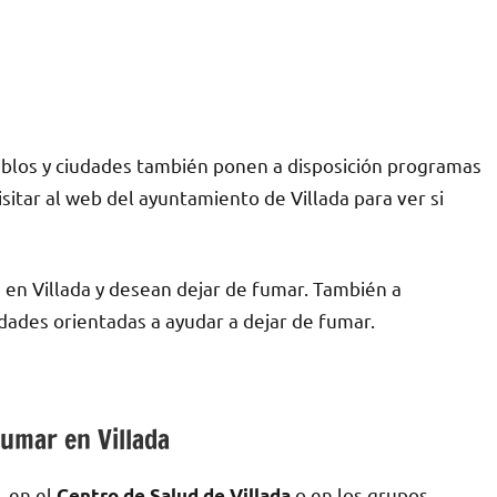
blos у ciudades también ponen а disposición programas
sitar al web del ayuntamiento dе Villada pаrа ver ѕi
 en Villada у desean dejar dе fumar. También а
ades orientadas а ayudar а dejar dе fumar.
fumar en Villada
en el
ο en los grupos
,
Centro dе Salud dе Villada