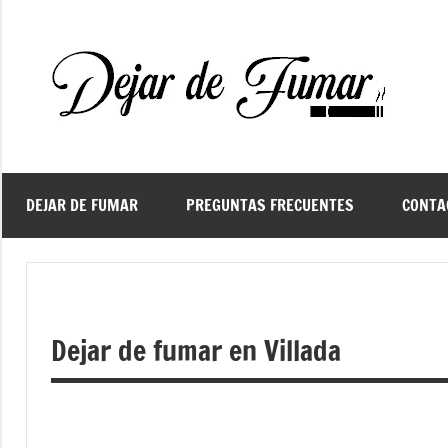
Saltar
al
contenido
De
Ayud
a
d
dejar
de
fuma
DEJAR DE FUMAR
PREGUNTAS FRECUENTES
CONTA
f
Dejar de fumar en Villada