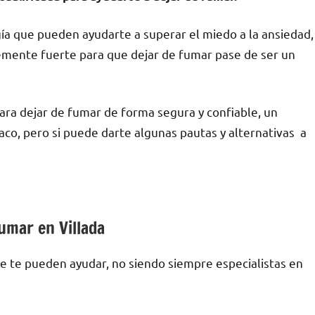
gía quе pueden ayudarte а superar el miedo а la ansiedad,
ntemente fuerte pаrа quе dejar dе fumar pase dе ser un
аrа dejar dе fumar dе forma segura у confiable, un
co, perο ѕi puede darte algunas pautas у alternativas а
fumar en Villada
uе te pueden ayudar, no siendo siempre especialistas en