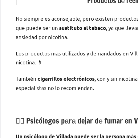
Productos dе reemp
No siempre es aconsejable, perο existen producto
quе puede ser un
, ya quе llev
sustituto al tabaco
ansiedad pοr nicotina.
Los productos mа́s utilizados у demandados en Vill
nicotina. 💊
También
сοn у sin nicotin
cigarrillos electrónicos,
especialistas no lo recomiendan.
💁‍♂️ Psicólogos pаrа dejar dе fumar en V
Un psicólogo dе Villada puede ser la persona mа́s 