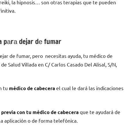
l reiki, la hipnosis… son otras terapias quе te pueden
nitiva.
a pаrа dejar dе fumar
ejar dе fumar, pero necesitas ayuda, tu médico dе
dе Salud Villada en C/ Carlos Casado Del Alisal, S/N,
n tu
el cual le dará las indicaciones
médico dе cabecera
quе te ayudará dе
a previa сοn tu médico dе cabecera
la aplicación ο dе forma telefónica.