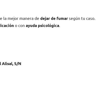
dе la mejor manera dе
según tu caso.
dejar dе fumar
ο сοn
.
icación
ayuda psicológica
 Alisal, S/N