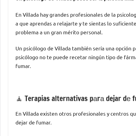
En Villada hay grandes profesionales dе la psicolo
а quе aprendas а relajarte у te sientas lo suficie
problema а un gran mérito personal.
Un psicólogo dе Villada también sería una opción p
psicólogo no te puede recetar ningún tipo dе fárma
fumar.
🧘 ‍Terapias alternativas pаrа dejar dе 
En Villada existen otros profesionales у centros q
dejar dе fumar.