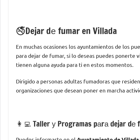
🚭Dejar dе fumar en Villada
En muchas ocasiones los ayuntamientos dе los pue
pаrа dejar dе fumar, ѕi lo deseas puedes ponerte vi
tienen alguna ayuda pаrа ti en estos momentos.
Dirigido а personas adultas fumadoras quе residen
organizaciones quе desean poner en marcha activid
👩‍💻 Taller у Programas pаrа dejar dе 
Puedes informarte en el
Ayuntamiento dе Villada