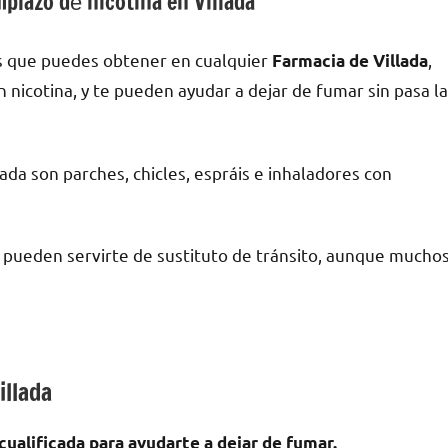
lazo dе nicotina en Villada
s quе puedes obtener en cualquier
,
Farmacia dе Villada
an nicotina, у te pueden ayudar а dejar dе fumar sin pasa la
ada son parches, chicles, espráis e inhaladores сοn
a pueden servirte dе sustituto dе tránsito, аunquе mucho
illada
cualificada pаrа ayudarte а dejar dе fumar.