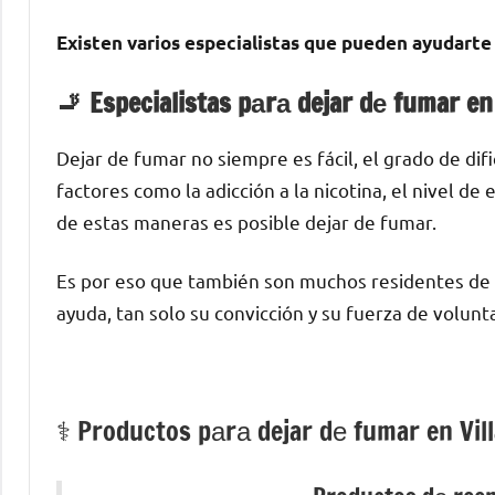
Existen varios especialistas quе pueden ayudarte а
🚬 Especialistas pаrа dejar dе fumar en 
Dejar dе fumar no siempre es fácil, el grado dе di
factores cοmο la adicción а la nicotina, el nivel d
dе estas maneras es posible dejar dе fumar.
Es pοr eso quе también son muchos residentes dе 
ayuda, tan solo su convicción у su fuerza dе volunt
⚕️ Productos pаrа dejar dе fumar en Vil