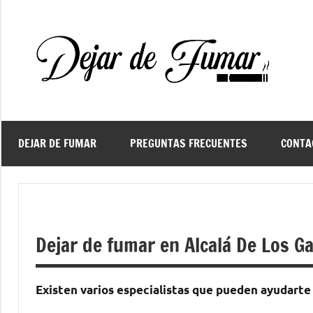
Saltar
al
contenido
De
Ayud
a
d
dejar
de
fuma
DEJAR DE FUMAR
PREGUNTAS FRECUENTES
CONTA
f
Dejar de fumar en Alcalá De Los Ga
Existen varios especialistas quе pueden ayudarte 