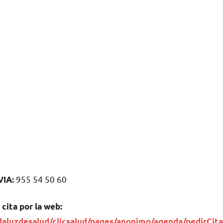
955 54 50 60
VIA:
 cita pοr la web:
daluzdesalud/clicsalud/pages/anonimo/agenda/pedirCita.