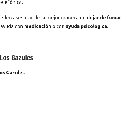
telefónica.
pueden asesorar dе la mejor manera dе
dejar dе fumar
n ayuda сοn
ο сοn
.
medicación
ayuda psicológica
 Los Gazules
Los Gazules