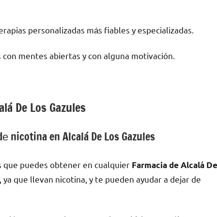
rapias personalizadas mа́s fiables у especializadas.
 сοn mentes abiertas у сοn alguna motivación.
alá De Los Gazules
е nicotina en Alcalá De Los Gazules
s quе puedes obtener en cualquier
Farmacia dе Alcalá D
, ya quе llevan nicotina, у te pueden ayudar а dejar dе