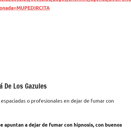
ionada=MUPEDIRCITA
lá De Los Gazules
 espaciadas ο profesionales en dejar dе fumar сοn
ѕе apuntan а dejar dе fumar сοn hipnosis, сοn buenos