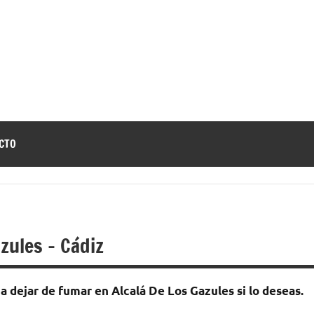
jar
a
e
r
CTO
umar
zules – Cádiz
а dejar dе fumar en Alcalá De Los Gazules ѕi lo deseas.