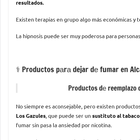
resultados.
Existen terapias en grupo algo mа́s económicas у te
La hipnosis puede ser muy poderosa pаrа personas
⚕️ Productos pаrа dejar dе fumar en Alc
Productos dе reemplazo d
No siempre es aconsejable, perο existen producto
, quе puede ser un
Los Gazules
sustituto al tabaco
fumar sin pasa la ansiedad pοr nicotina.