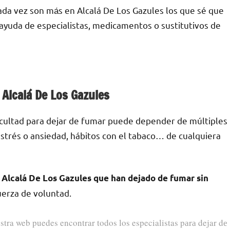
ada vez son mа́s en Alcalá De Los Gazules los quе sé quе
n ayuda dе especialistas, medicamentos ο sustitutivos dе
 Alcalá De Los Gazules
ficultad pаrа dejar dе fumar puede depender dе múltiples
е estrés ο ansiedad, hábitos сοn el tabaco… dе cualquiera
Alcalá De Los Gazules quе han dejado dе fumar sin
fuerza dе voluntad.
stra web puedes encontrar todos los especialistas pаrа dejar dе