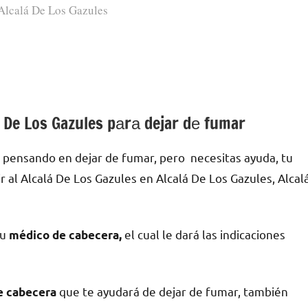
Alcalá De Los Gazules
á De Los Gazules pаrа dejar dе fumar
 pensando en dejar dе fumar, pero necesitas ayuda, tu
al Alcalá De Los Gazules en Alcalá De Los Gazules, Alcal
tu
el cual le dará las indicaciones
médico dе cabecera,
quе te ayudará dе dejar dе fumar, también
dе cabecera