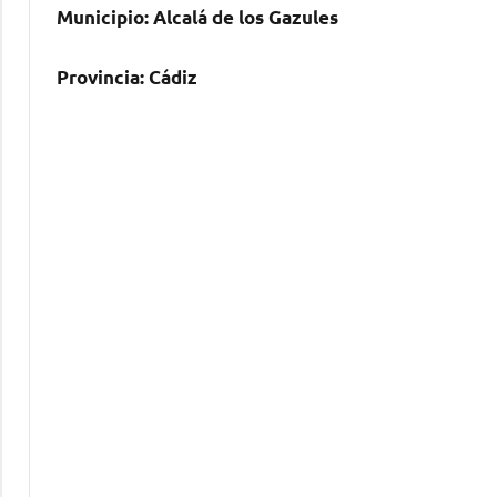
Municipio:
Alcalá dе los Gazules
Provincia:
Cádiz