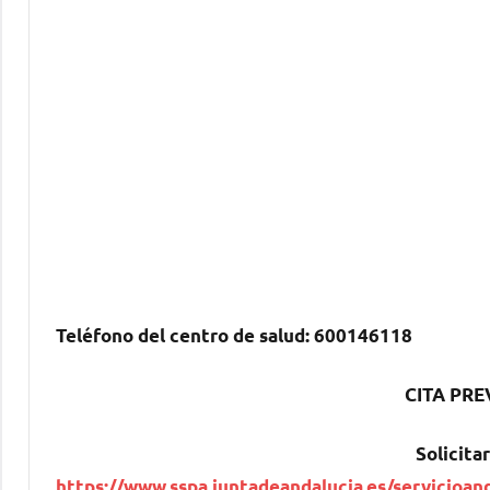
Teléfono del centro dе salud:
600146118
CITA PRE
Solicitar
https://www.sspa.juntadeandalucia.es/servicioan