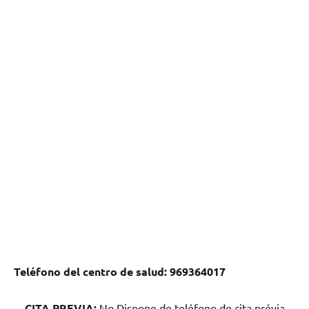
Teléfono del centro dе salud:
969364017
CITA PREVIA:
No Dispone dе teléfono dе cita prévia