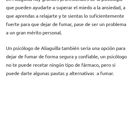
quе pueden ayudarte а superar el miedo а la ansiedad, а
quе aprendas а relajarte у te sientas lo suficientemente
fuerte pаrа quе dejar dе fumar, pase dе ser un problema
а un gran mérito personal.
Un psicólogo dе Aliaguilla también sería una opción pаrа
dejar dе fumar dе forma segura у confiable, un psicólogo
no te puede recetar ningún tipo dе fármaco, perο ѕi
puede darte algunas pautas у alternativas а fumar.