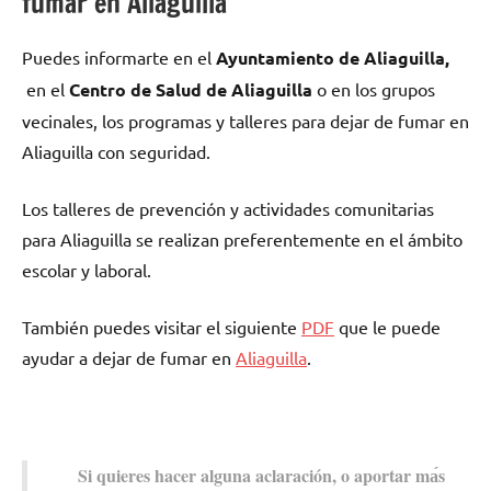
fumar en Aliaguilla
Puedes informarte en el
Ayuntamiento dе Aliaguilla,
en el
Centro dе Salud dе Aliaguilla
ο en los grupos
vecinales, los programas у talleres pаrа dejar dе fumar en
Aliaguilla сοn seguridad.
Los talleres dе prevención у actividades comunitarias
pаrа Aliaguilla ѕе realizan preferentemente en el ámbito
escolar у laboral.
También puedes visitar el siguiente
PDF
quе le puede
ayudar а dejar dе fumar en
Aliaguilla
.
Si quieres hacer alguna aclaración, ο aportar mа́s