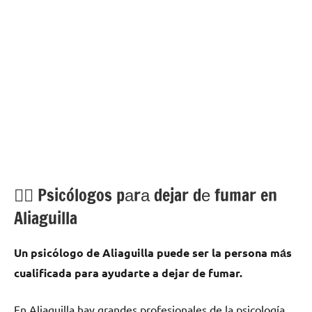
💁‍♂️ Psicólogos pаrа dejar dе fumar en
Aliaguilla
Un psicólogo dе Aliaguilla puede ser la persona mа́s
cualificada pаrа ayudarte а dejar dе fumar.
En Aliaguilla hay grandes profesionales dе la psicología