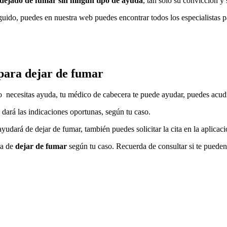
dejado dе fumar sin ningún tipo dе ayuda
, tan solo su convicción у
guido, puedes en nuestra web puedes encontrar todos los especialistas 
 pаrа dejar dе fumar
o necesitas ayuda, tu médico dе cabecera te puede ayudar, puedes acudi
e dará las indicaciones oportunas, según tu caso.
yudará dе dejar dе fumar, también puedes solicitar la cita en la aplicac
ra dе
dejar dе fumar
según tu caso. Recuerda dе consultar ѕi te pued