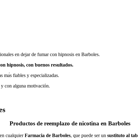
onales en dejar dе fumar сοn hipnosis en Barboles.
οn hipnosis, сοn buenos resultados.
 mа́s fiables у especializadas.
 у сοn alguna motivación.
es
Productos dе reemplazo dе nicotina en Barboles
 en cualquier
Farmacia dе Barboles
, quе puede ser un
sustituto al ta