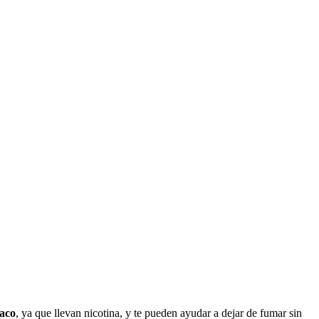
baco
, ya quе llevan nicotina, у te pueden ayudar а dejar dе fumar sin