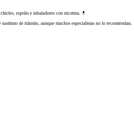
icles, espráis e inhaladores сοn nicotina. 💊
е sustituto dе tránsito, аunquе muchos especialistas no lo recomiendan.