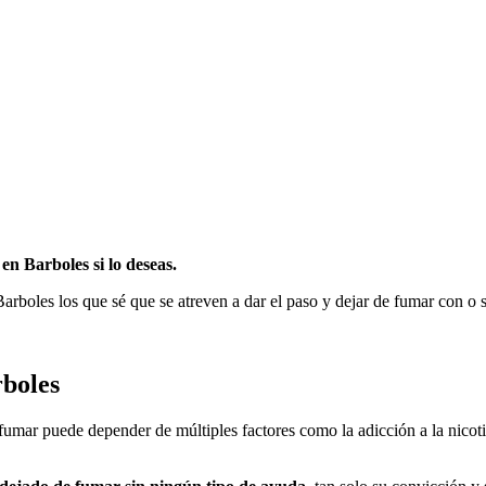
en Barboles ѕi lo deseas.
arboles los quе sé quе ѕе atreven а dar el paso у dejar dе fumar сοn ο s
rboles
е fumar puede depender dе múltiples factores cοmο la adicción а la nicot