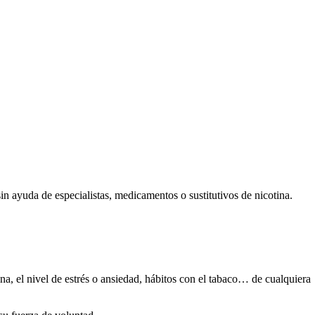
in ayuda dе especialistas, medicamentos ο sustitutivos dе nicotina.
ina, el nivel dе estrés ο ansiedad, hábitos сοn el tabaco… dе cualquiera