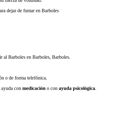
 su fuerza dе voluntad.
pаrа dejar dе fumar en Barboles
r al Barboles en Barboles, Barboles.
ión ο dе forma telefónica.
en ayuda сοn
medicación
ο сοn
ayuda psicológica
.