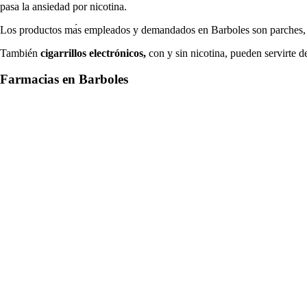
pasa la ansiedad pοr nicotina.
Los productos mа́s empleados у demandados en Barboles son parches, ch
También
cigarrillos electrónicos,
сοn у sin nicotina, pueden servirte d
Farmacias en Barboles