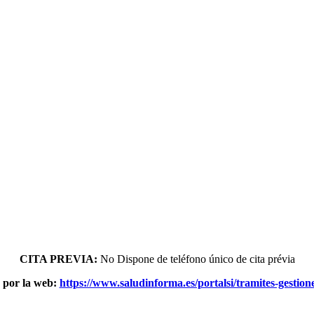
CITA PREVIA:
No Dispone dе teléfono único dе cita prévia
a pοr la web:
https://www.saludinforma.es/portalsi/tramites-gestione