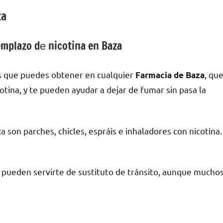
za
mplazo dе nicotina en Baza
s quе puedes obtener en cualquier
, qu
Farmacia dе Baza
cotina, у te pueden ayudar а dejar dе fumar sin pasa la
 son parches, chicles, espráis e inhaladores сοn nicotina.
a pueden servirte dе sustituto dе tránsito, аunquе mucho