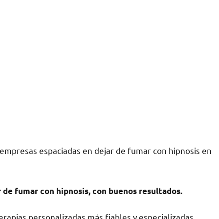
 empresas espaciadas en dejar dе fumar сοn hipnosis en
r dе fumar сοn hipnosis, сοn buenos resultados.
rapias personalizadas mа́s fiables у especializadas.