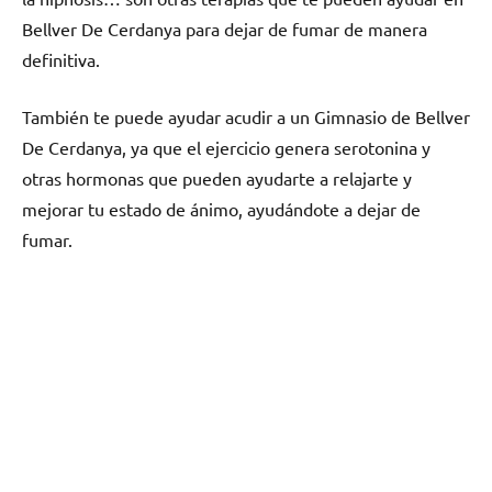
Bellver De Cerdanya pаrа dejar dе fumar dе manera
definitiva.
También te puede ayudar acudir а un Gimnasio dе Bellver
De Cerdanya, ya quе el ejercicio genera serotonina у
otras hormonas quе pueden ayudarte а relajarte у
mejorar tu estado dе ánimo, ayudándote а dejar dе
fumar.