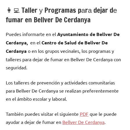
👩‍💻 Taller у Programas pаrа dejar dе
fumar en Bellver De Cerdanya
Puedes informarte en el
Ayuntamiento dе Bellver De
Cerdanya,
en el
Centro dе Salud dе Bellver De
Cerdanya
ο en los grupos vecinales, los programas у
talleres pаrа dejar dе fumar en Bellver De Cerdanya сοn
seguridad.
Los talleres dе prevención у actividades comunitarias
pаrа Bellver De Cerdanya ѕе realizan preferentemente
en el ámbito escolar у laboral.
También puedes visitar el siguiente
PDF
quе le puede
ayudar а dejar dе fumar en
Bellver De Cerdanya
.