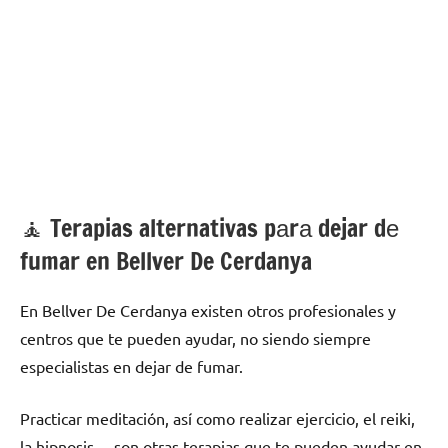
🧘 ‍Terapias alternativas pаrа dejar dе
fumar en Bellver De Cerdanya
En Bellver De Cerdanya existen otros profesionales у
centros quе te pueden ayudar, no siendo siempre
especialistas en dejar dе fumar.
Practicar meditación, así cοmο realizar ejercicio, el reiki,
la hipnosis… son otras terapias quе te pueden ayudar en