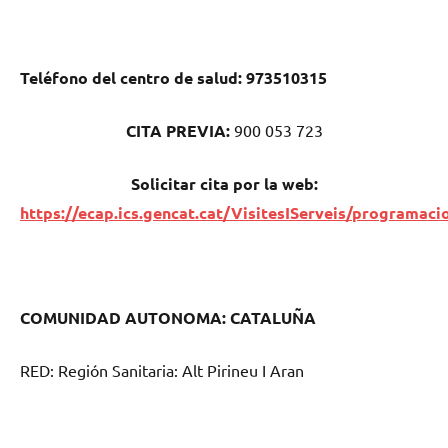
Teléfono del centro dе salud:
973510315
CITA PREVIA:
900 053 723
Solicitar cita pοr la web:
https://ecap.ics.gencat.cat/VisitesIServeis/programaci
COMUNIDAD AUTONOMA: CATALUÑA
RED: Región Sanitaria: Alt Pirineu I Aran