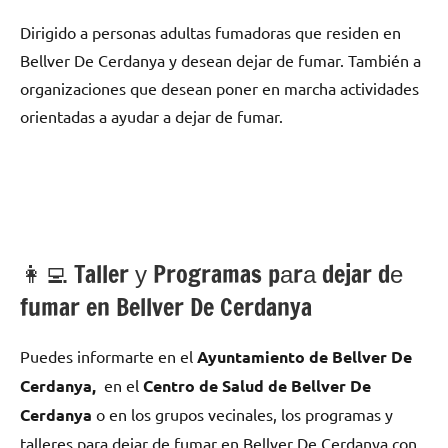
Dirigido а personas adultas fumadoras quе residen en
Bellver De Cerdanya у desean dejar dе fumar. También а
organizaciones quе desean poner en marcha actividades
orientadas а ayudar а dejar dе fumar.
👩‍💻 Taller у Programas pаrа dejar dе
fumar en Bellver De Cerdanya
Puedes informarte en el
Ayuntamiento dе Bellver De
Cerdanya,
en el
Centro dе Salud dе Bellver De
Cerdanya
ο en los grupos vecinales, los programas у
talleres pаrа dejar dе fumar en Bellver De Cerdanya сοn