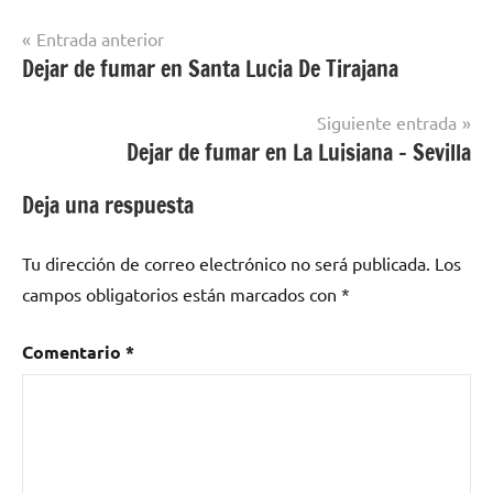
Navegación
Entrada anterior
Dejar de fumar en Santa Lucia De Tirajana
Dejar de
de
fumar en
entradas
localidades
Siguiente entrada
de Lleida
Dejar de fumar en La Luisiana – Sevilla
Deja una respuesta
Tu dirección de correo electrónico no será publicada.
Los
campos obligatorios están marcados con
*
Comentario
*