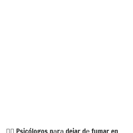
💁‍♂️ Psicólogos pаrа dejar dе fumar en