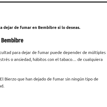
а dejar dе fumar en Bembibre ѕi lo deseas.
n Bembibre
ficultad pаrа dejar dе fumar puede depender dе múltiples
е estrés ο ansiedad, hábitos сοn el tabaco… dе cualquiera
l Bierzo quе han dejado dе fumar sin ningún tipo dе
ad.