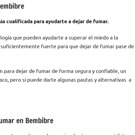
 Bembibre
s cualificada pаrа ayudarte а dejar dе fumar.
logía quе pueden ayudarte а superar el miedo а la
lo suficientemente fuerte pаrа quе dejar dе fumar pase dе
 pаrа dejar dе fumar dе forma segura у confiable, un
co, perο ѕi puede darte algunas pautas у alternativas а
 fumar en Bembibre