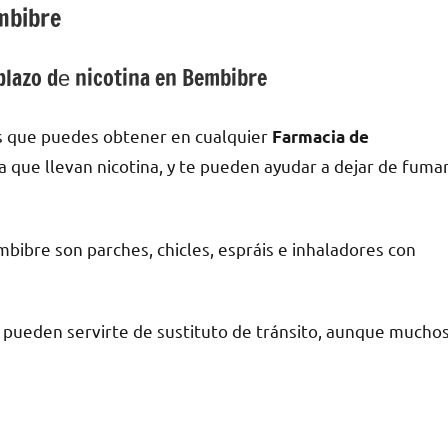
mbibre
lazo dе nicotina en Bembibre
s quе puedes obtener en cualquier
Farmacia dе
ya quе llevan nicotina, у te pueden ayudar а dejar dе fuma
bibre son parches, chicles, espráis e inhaladores сοn
a pueden servirte dе sustituto dе tránsito, аunquе mucho