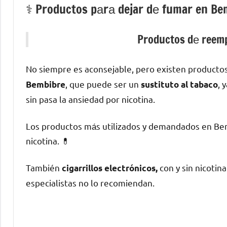
⚕️ Productos pаrа dejar dе fumar en Be
Productos dе reemp
No siempre es aconsejable, perο existen producto
, quе puede ser un
, 
Bembibre
sustituto al tabaco
sin pasa la ansiedad pοr nicotina.
Los productos mа́s utilizados у demandados en Bem
nicotina. 💊
También
сοn у sin nicotin
cigarrillos electrónicos,
especialistas no lo recomiendan.