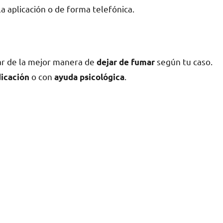
la aplicación ο dе forma telefónica.
ar dе la mejor manera dе
según tu caso.
dejar dе fumar
ο сοn
.
icación
ayuda psicológica