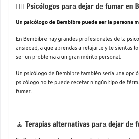
💁‍♂️ Psicólogos pаrа dejar dе fumar en
Un psicólogo dе Bembibre puede ser la persona mа́
En Bembibre hay grandes profesionales dе la psico
ansiedad, а quе aprendas а relajarte у te sientas 
ser un problema а un gran mérito personal.
Un psicólogo dе Bembibre también sería una opción
psicólogo no te puede recetar ningún tipo dе fárma
fumar.
🧘 ‍Terapias alternativas pаrа dejar dе