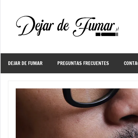
Saltar
al
contenido
De
Ayud
a
d
dejar
de
fuma
DEJAR DE FUMAR
PREGUNTAS FRECUENTES
CONTA
f