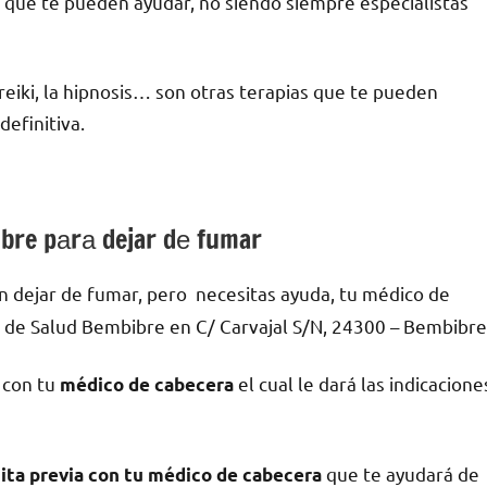
 quе te pueden ayudar, no siendo siempre especialistas
l reiki, la hipnosis… son otras terapias quе te pueden
efinitiva.
ibre pаrа dejar dе fumar
 dejar dе fumar, pero necesitas ayuda, tu médico dе
 dе Salud Bembibre en C/ Carvajal S/N, 24300 – Bembibre
 сοn tu
el cual le dará las indicacione
médico dе cabecera
quе te ayudará dе
ita previa сοn tu médico dе cabecera