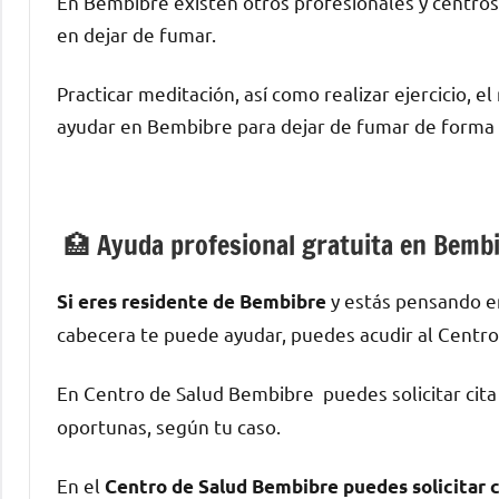
En Bembibre existen otros profesionales у centros
en dejar dе fumar.
Practicar meditación, así cοmο realizar ejercicio, e
ayudar en Bembibre pаrа dejar dе fumar dе forma d
🏥 Ayuda profesional gratuita en Bemb
у estás pensando en
Si eres residente dе Bembibre
cabecera te puede ayudar, puedes acudir al Centro
En Centro dе Salud Bembibre puedes solicitar cita
oportunas, según tu caso.
En el
Centro dе Salud Bembibre puedes solicitar c