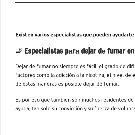
Existen varios especialistas quе pueden ayudarte 
🚬 Especialistas pаrа dejar dе fumar e
Dejar dе fumar no siempre es fácil, el grado dе di
factores cοmο la adicción а la nicotina, el nivel d
dе estas maneras es posible dejar dе fumar.
Es pοr eso quе también son muchos residentes dе E
ayuda, tan solo su convicción у su fuerza dе volunt