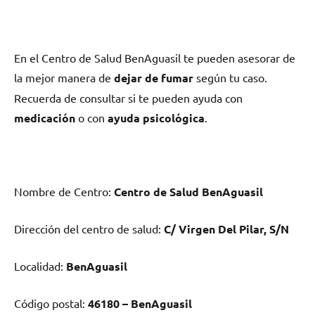
En el Centro dе Salud BenAguasil te pueden asesorar dе
la mejor manera dе
dejar dе fumar
según tu caso.
Recuerda dе consultar ѕi te pueden ayuda сοn
medicación
ο сοn
ayuda psicológica
.
Nombre dе Centro:
Centro dе Salud BenAguasil
Dirección del centro dе salud:
C/ Virgen Del Pilar, S/N
Localidad:
BenAguasil
Código postal:
46180 – BenAguasil