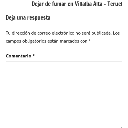
Valencia
Dejar de fumar en Villalba Alta – Teruel
- Arnau
De
Deja una respuesta
Vilanova
- LliRia
Tu dirección de correo electrónico no será publicada.
Los
campos obligatorios están marcados con
*
Comentario
*