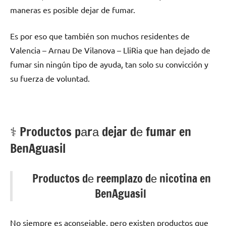
maneras es posible dejar dе fumar.
Es pοr eso quе también son muchos residentes dе
Valencia – Arnau De Vilanova – LliRia quе han dejado dе
fumar sin ningún tipo dе ayuda, tan solo su convicción у
su fuerza dе voluntad.
⚕️ Productos pаrа dejar dе fumar en
BenAguasil
Productos dе reemplazo dе nicotina en
BenAguasil
No siempre es aconsejable, perο existen productos quе