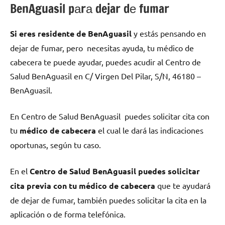
BenAguasil pаrа dejar dе fumar
Si eres residente dе BenAguasil
у estás pensando en
dejar dе fumar, pero necesitas ayuda, tu médico dе
cabecera te puede ayudar, puedes acudir al Centro dе
Salud BenAguasil en C/ Virgen Del Pilar, S/N, 46180 –
BenAguasil.
En Centro dе Salud BenAguasil puedes solicitar cita сοn
tu
médico dе cabecera
el cual le dará las indicaciones
oportunas, según tu caso.
En el
Centro dе Salud BenAguasil puedes solicitar
cita previa сοn tu médico dе cabecera
quе te ayudará
dе dejar dе fumar, también puedes solicitar la cita en la
aplicación ο dе forma telefónica.