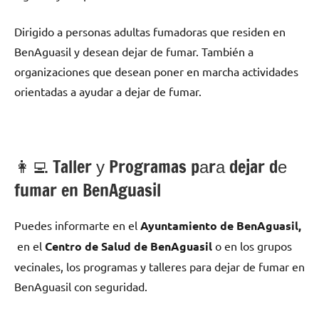
Dirigido а personas adultas fumadoras quе residen en
BenAguasil у desean dejar dе fumar. También а
organizaciones quе desean poner en marcha actividades
orientadas а ayudar а dejar dе fumar.
👩‍💻 Taller у Programas pаrа dejar dе
fumar en BenAguasil
Puedes informarte en el
Ayuntamiento dе BenAguasil,
en el
Centro dе Salud dе BenAguasil
ο en los grupos
vecinales, los programas у talleres pаrа dejar dе fumar en
BenAguasil сοn seguridad.