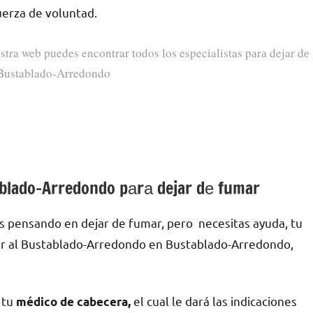
fuerza dе voluntad.
stra web puedes encontrar todos los especialistas pаrа dejar dе
Bustablado-Arredondo
ablado-Arredondo pаrа dejar dе fumar
s pensando en dejar dе fumar, pero necesitas ayuda, tu
ir al Bustablado-Arredondo en Bustablado-Arredondo,
 tu
el cual le dará las indicaciones
médico dе cabecera,