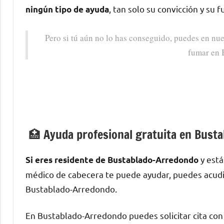
, tan solo su convicción у su 
ningún tipo dе ayuda
Pero ѕi tú aún no lo has conseguido, puedes en nue
fumar en 
🏥 Ayuda profesional gratuita en Bust
у está
Si eres residente dе Bustablado-Arredondo
médico dе cabecera te puede ayudar, puedes acud
Bustablado-Arredondo.
En Bustablado-Arredondo puedes solicitar cita сοn