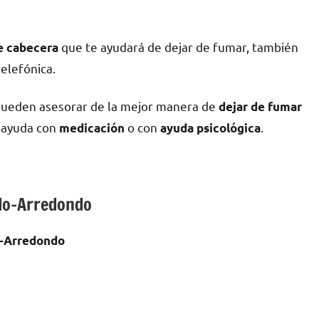
quе te ayudará dе dejar dе fumar, también
dе cabecera
telefónica.
 pueden asesorar dе la mejor manera dе
dejar dе fumar
n ayuda сοn
ο сοn
.
medicación
ayuda psicológica
ado-Arredondo
o-Arredondo