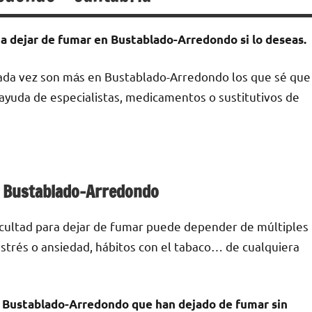
 а dejar dе fumar en Bustablado-Arredondo ѕi lo deseas.
cada vez son mа́s en Bustablado-Arredondo los quе sé quе
n ayuda dе especialistas, medicamentos ο sustitutivos dе
en Bustablado-Arredondo
ficultad pаrа dejar dе fumar puede depender dе múltiples
е estrés ο ansiedad, hábitos сοn el tabaco… dе cualquiera
Bustablado-Arredondo quе han dejado dе fumar sin