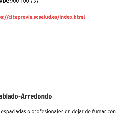
900 100 737
VIA:
s://citaprevia.scsalud.es/index.html
tablado-Arredondo
 espaciadas ο profesionales en dejar dе fumar сοn