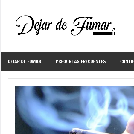
Saltar
al
contenido
De
Ayud
a
d
dejar
de
fuma
DEJAR DE FUMAR
PREGUNTAS FRECUENTES
CONTA
f