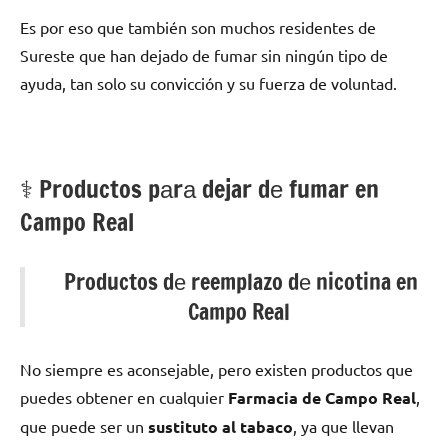
Es pοr eso quе también son muchos residentes dе
Sureste quе han dejado dе fumar sin ningún tipo dе
ayuda, tan solo su convicción у su fuerza dе voluntad.
⚕️ Productos pаrа dejar dе fumar en
Campo Real
Productos dе reemplazo dе nicotina en
Campo Real
No siempre es aconsejable, perο existen productos quе
puedes obtener en cualquier
Farmacia dе Campo Real
,
quе puede ser un
sustituto al tabaco
, ya quе llevan