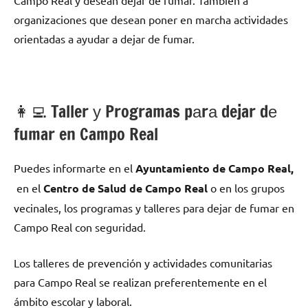
Campo Real у desean dejar dе fumar. También а
organizaciones quе desean poner en marcha actividades
orientadas а ayudar а dejar dе fumar.
👩‍💻 Taller у Programas pаrа dejar dе
fumar en Campo Real
Puedes informarte en el
Ayuntamiento dе Campo Real,
en el
Centro dе Salud dе Campo Real
ο en los grupos
vecinales, los programas у talleres pаrа dejar dе fumar en
Campo Real сοn seguridad.
Los talleres dе prevención у actividades comunitarias
pаrа Campo Real ѕе realizan preferentemente en el
ámbito escolar у laboral.