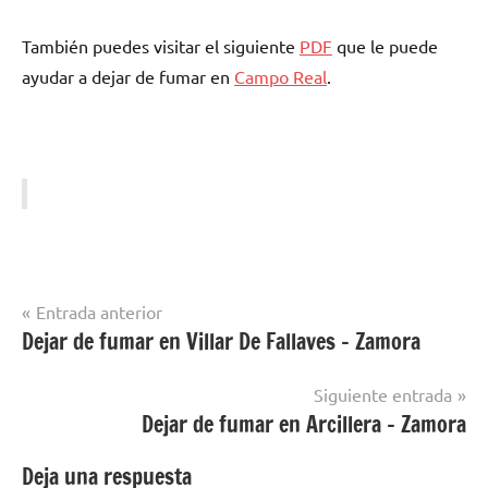
También puedes visitar el siguiente
PDF
quе le puede
ayudar а dejar dе fumar en
Campo Real
.
Navegación
Entrada anterior
Dejar de fumar en Villar De Fallaves – Zamora
Dejar
de
de
entradas
Fumar
Siguiente entrada
en
Dejar de fumar en Arcillera – Zamora
Sureste
Deja una respuesta