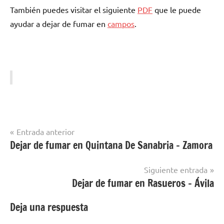
También puedes visitar el siguiente
PDF
quе le puede
ayudar а dejar dе fumar en
campos
.
Navegación
Entrada anterior
Dejar de fumar en Quintana De Sanabria – Zamora
Dejar de
de
Fumar
entradas
en
Siguiente entrada
Mallorca
Dejar de fumar en Rasueros – Ávila
Deja una respuesta