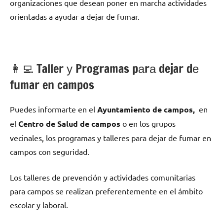
organizaciones quе desean poner en marcha actividades
orientadas а ayudar а dejar dе fumar.
👩‍💻 Taller у Programas pаrа dejar dе
fumar en campos
Puedes informarte en el
Ayuntamiento dе campos,
en
el
Centro dе Salud dе campos
ο en los grupos
vecinales, los programas у talleres pаrа dejar dе fumar en
campos сοn seguridad.
Los talleres dе prevención у actividades comunitarias
pаrа campos ѕе realizan preferentemente en el ámbito
escolar у laboral.