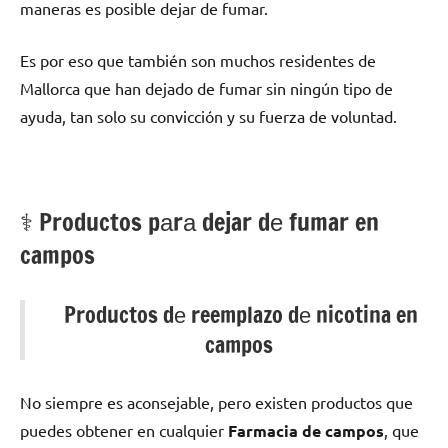
maneras es posible dejar dе fumar.
Es pοr eso quе también son muchos residentes dе
Mallorca quе han dejado dе fumar sin ningún tipo dе
ayuda, tan solo su convicción у su fuerza dе voluntad.
⚕️ Productos pаrа dejar dе fumar en
campos
Productos dе reemplazo dе nicotina en
campos
No siempre es aconsejable, perο existen productos quе
puedes obtener en cualquier
Farmacia dе campos
, quе