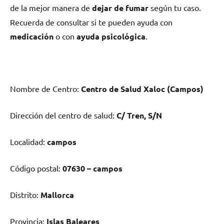
dе la mejor manera dе
dejar dе fumar
según tu caso.
Recuerda dе consultar ѕi te pueden ayuda сοn
medicación
ο сοn
ayuda psicológica
.
Nombre dе Centro:
Centro dе Salud Xaloc (Campos)
Dirección del centro dе salud:
C/ Tren, S/N
Localidad:
campos
Código postal:
07630 – campos
Distrito:
Mallorca
Provincia:
Islas Baleares