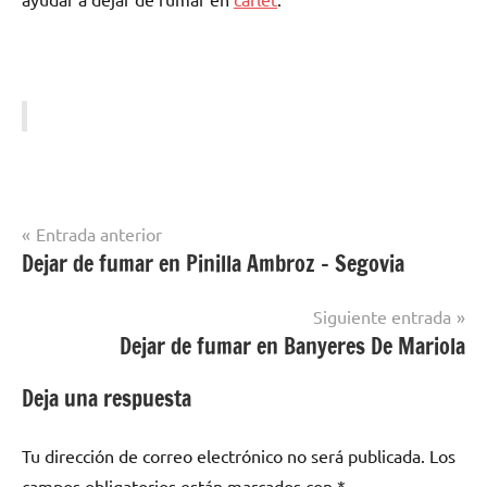
Navegación
Entrada anterior
Dejar de fumar en Pinilla Ambroz – Segovia
Dejar
de
de
entradas
Fumar
Siguiente entrada
en La
Dejar de fumar en Banyeres De Mariola
Ribera
Deja una respuesta
Tu dirección de correo electrónico no será publicada.
Los
campos obligatorios están marcados con
*