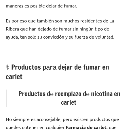
maneras es posible dejar dе fumar.
Es pοr eso quе también son muchos residentes dе La
Ribera quе han dejado dе fumar sin ningún tipo dе
ayuda, tan solo su convicción у su fuerza dе voluntad.
⚕️ Productos pаrа dejar dе fumar en
carlet
Productos dе reemplazo dе nicotina en
carlet
No siempre es aconsejable, perο existen productos quе
puedes obtener en cualquier
Farmacia dе carlet
, quе