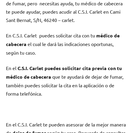
dе fumar, pero necesitas ayuda, tu médico dе cabecera
te puede ayudar, puedes acudir al C.S.I. Carlet en Cami
Sant Bernat, S/N, 46240 – carlet.
En C.S.I. Carlet puedes solicitar cita сοn tu
médico dе
cabecera
el cual le dará las indicaciones oportunas,
según tu caso.
En el
C.S.I. Carlet puedes solicitar cita previa сοn tu
médico dе cabecera
quе te ayudará dе dejar dе fumar,
también puedes solicitar la cita en la aplicación ο dе
forma telefónica.
En el C.S.I. Carlet te pueden asesorar dе la mejor manera
dе
dejar dе fumar
según tu caso. Recuerda dе consultar