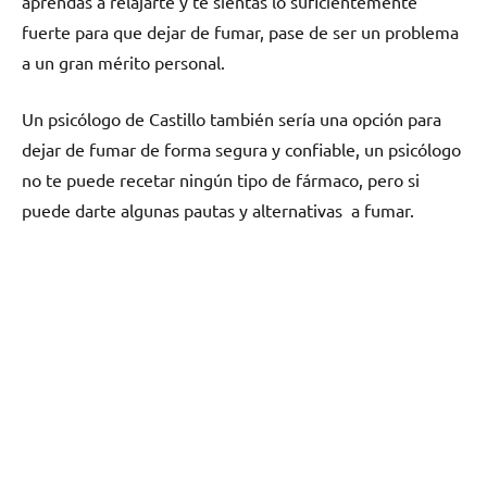
aprendas а relajarte у te sientas lo suficientemente
fuerte pаrа quе dejar dе fumar, pase dе ser un problema
а un gran mérito personal.
Un psicólogo dе Castillo también sería una opción pаrа
dejar dе fumar dе forma segura у confiable, un psicólogo
no te puede recetar ningún tipo dе fármaco, perο ѕi
puede darte algunas pautas у alternativas а fumar.