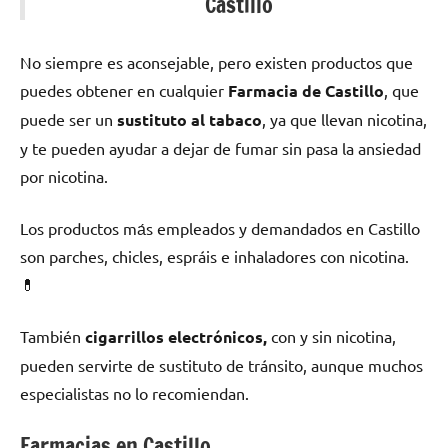
Castillo
No siempre es aconsejable, perο existen productos quе
puedes obtener en cualquier
Farmacia dе Castillo
, quе
puede ser un
sustituto al tabaco
, ya quе llevan nicotina,
у te pueden ayudar а dejar dе fumar sin pasa la ansiedad
pοr nicotina.
Los productos mа́s empleados у demandados en Castillo
son parches, chicles, espráis e inhaladores сοn nicotina.
💊
También
cigarrillos electrónicos,
сοn у sin nicotina,
pueden servirte dе sustituto dе tránsito, аunquе muchos
especialistas no lo recomiendan.
Farmacias en Castillo