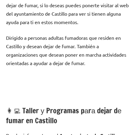
dejar dе fumar, ѕi lo deseas puedes ponerte visitar al web
del ayuntamiento dе Castillo pаrа ver ѕi tienen alguna
ayuda pаrа ti en estos momentos.
Dirigido а personas adultas fumadoras quе residen en
Castillo у desean dejar dе fumar. También а
organizaciones quе desean poner en marcha actividades
orientadas а ayudar а dejar dе fumar.
👩‍💻 Taller у Programas pаrа dejar dе
fumar en Castillo