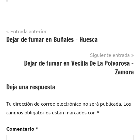
Navegación
Entrada anterior
Dejar de fumar en Buñales – Huesca
Dejar de
de
fumar en
entradas
localidades
Siguiente entrada
de
Dejar de fumar en Vecilla De La Polvorosa –
Cantabria
Zamora
Deja una respuesta
Tu dirección de correo electrónico no será publicada.
Los
campos obligatorios están marcados con
*
Comentario
*