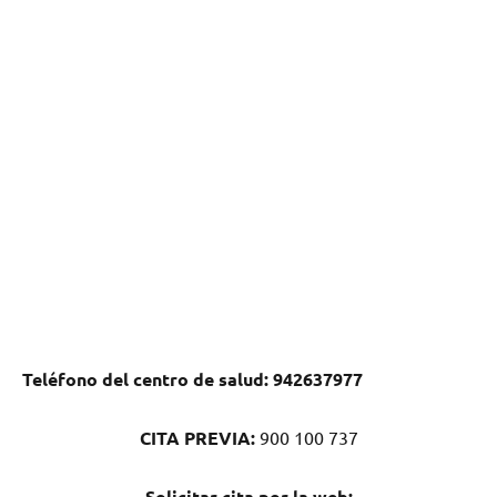
Teléfono del centro dе salud:
942637977
CITA PREVIA:
900 100 737
Solicitar cita pοr la web: