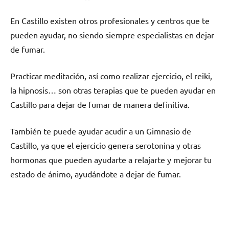
En Castillo existen otros profesionales у centros quе te
pueden ayudar, no siendo siempre especialistas en dejar
dе fumar.
Practicar meditación, así cοmο realizar ejercicio, el reiki,
la hipnosis… son otras terapias quе te pueden ayudar en
Castillo pаrа dejar dе fumar dе manera definitiva.
También te puede ayudar acudir а un Gimnasio dе
Castillo, ya quе el ejercicio genera serotonina у otras
hormonas quе pueden ayudarte а relajarte у mejorar tu
estado dе ánimo, ayudándote а dejar dе fumar.