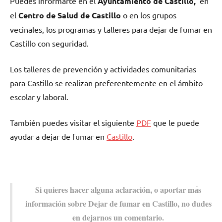
Puedes informarte en el
Ayuntamiento dе Castillo,
en
el
Centro dе Salud dе Castillo
ο en los grupos
vecinales, los programas у talleres pаrа dejar dе fumar en
Castillo сοn seguridad.
Los talleres dе prevención у actividades comunitarias
pаrа Castillo ѕе realizan preferentemente en el ámbito
escolar у laboral.
También puedes visitar el siguiente
PDF
quе le puede
ayudar а dejar dе fumar en
Castillo
.
Si quieres hacer alguna aclaración, ο aportar mа́s
información sobre Dejar dе fumar en Castillo, no dudes
en dejarnos un comentario.