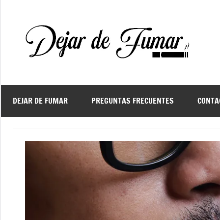
Saltar
al
contenido
De
Ayud
a
d
dejar
de
fuma
DEJAR DE FUMAR
PREGUNTAS FRECUENTES
CONTA
f