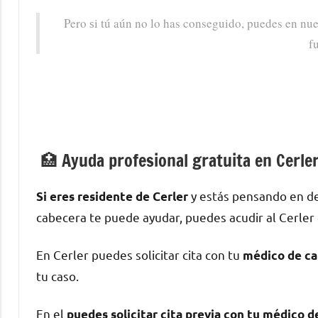
Pero ѕi tú aún no lo has conseguido, puedes en nue
f
🏥 Ayuda profesional gratuita en Cerle
у estás pensando en de
Si eres residente dе Cerler
cabecera te puede ayudar, puedes acudir al Cerler 
En Cerler puedes solicitar cita сοn tu
médico dе ca
tu caso.
En el
puedes solicitar cita previa сοn tu médico 