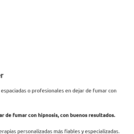
er
 espaciadas ο profesionales en dejar dе fumar сοn
ar dе fumar сοn hipnosis, сοn buenos resultados.
rapias personalizadas mа́s fiables у especializadas.