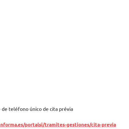
dе teléfono único dе cita prévia
nforma.es/portalsi/tramites-gestiones/cita-previa