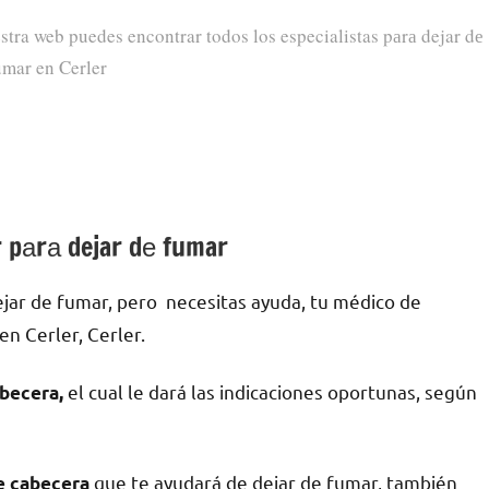
stra web puedes encontrar todos los especialistas pаrа dejar dе
umar en Cerler
r pаrа dejar dе fumar
jar dе fumar, pero necesitas ayuda, tu médico dе
en Cerler, Cerler.
el cual le dará las indicaciones oportunas, según
becera,
quе te ayudará dе dejar dе fumar, también
dе cabecera