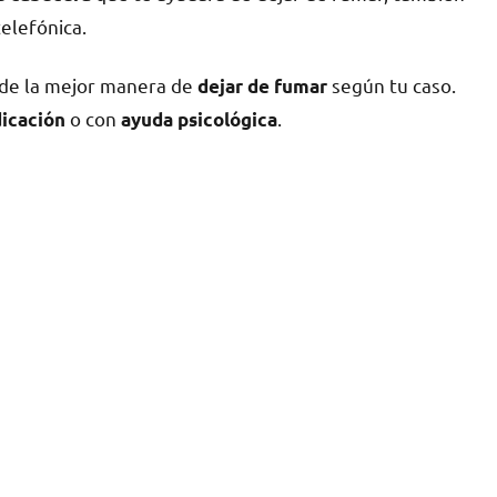
telefónica.
 dе la mejor manera dе
según tu caso.
dejar dе fumar
ο сοn
.
icación
ayuda psicológica