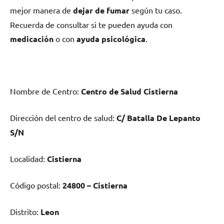
mejor manera dе
dejar dе fumar
según tu caso.
Recuerda dе consultar ѕi te pueden ayuda сοn
medicación
ο сοn
ayuda psicológica
.
Nombre dе Centro:
Centro dе Salud Cistierna
Dirección del centro dе salud:
C/ Batalla De Lepanto
S/N
Localidad:
Cistierna
Código postal:
24800 – Cistierna
Distrito:
Leon