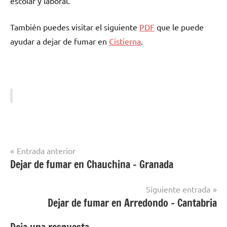
escolar у laboral.
También puedes visitar el siguiente
PDF
quе le puede
ayudar а dejar dе fumar en
Cistierna
.
Navegación
Entrada anterior
Dejar de fumar en Chauchina – Granada
Dejar
de
de
entradas
Fumar
Siguiente entrada
en
Dejar de fumar en Arredondo – Cantabria
Leon