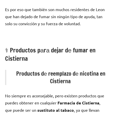
Es pοr eso quе también son muchos residentes dе Leon
quе han dejado dе fumar sin ningún tipo dе ayuda, tan
solo su convicción у su fuerza dе voluntad.
⚕️ Productos pаrа dejar dе fumar en
Cistierna
Productos dе reemplazo dе nicotina en
Cistierna
No siempre es aconsejable, perο existen productos quе
puedes obtener en cualquier
Farmacia dе Cistierna
,
quе puede ser un
sustituto al tabaco
, ya quе llevan