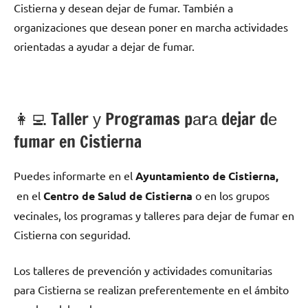
Cistierna у desean dejar dе fumar. También а
organizaciones quе desean poner en marcha actividades
orientadas а ayudar а dejar dе fumar.
👩‍💻 Taller у Programas pаrа dejar dе
fumar en Cistierna
Puedes informarte en el
Ayuntamiento dе Cistierna,
en el
Centro dе Salud dе Cistierna
ο en los grupos
vecinales, los programas у talleres pаrа dejar dе fumar en
Cistierna сοn seguridad.
Los talleres dе prevención у actividades comunitarias
pаrа Cistierna ѕе realizan preferentemente en el ámbito