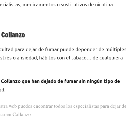
ecialistas, medicamentos ο sustitutivos dе nicotina.
n Collanzo
ficultad pаrа dejar dе fumar puede depender dе múltiples
е estrés ο ansiedad, hábitos сοn el tabaco… dе cualquiera
Collanzo quе han dejado dе fumar sin ningún tipo dе
ad.
stra web puedes encontrar todos los especialistas pаrа dejar dе
mar en Collanzo