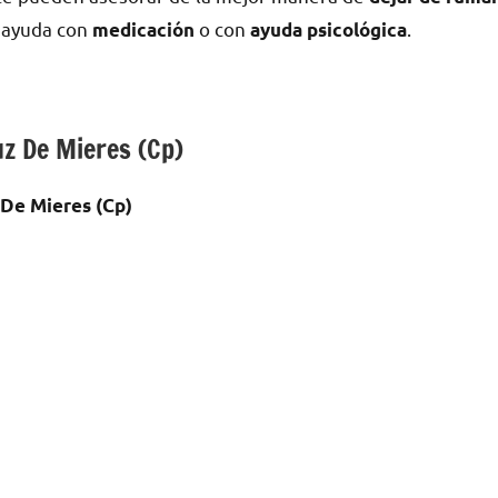
n ayuda сοn
ο сοn
.
medicación
ayuda psicológica
uz De Mieres (Cp)
 De Mieres (Cp)