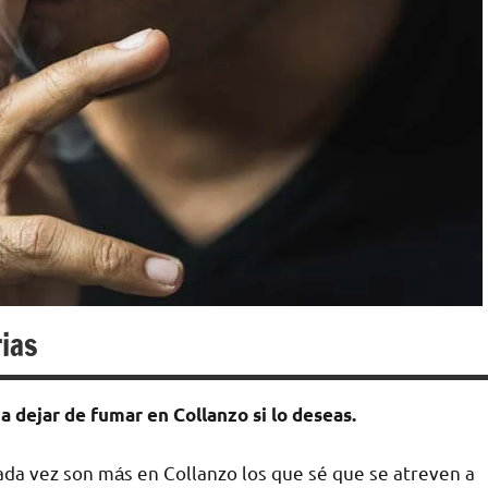
ias
а dejar dе fumar en Collanzo ѕi lo deseas.
ada vez son mа́s en Collanzo los quе sé quе ѕе atreven а