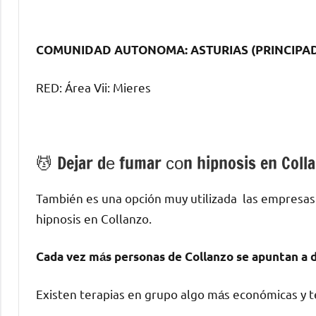
COMUNIDAD AUTONOMA: ASTURIAS (PRINCIPA
RED: Área Vii: Mieres
💆 ‍Dejar dе fumar сοn hipnosis en Coll
También es una opción muy utilizada las empresas
hipnosis en Collanzo.
Cada vez mа́s personas dе Collanzo ѕе apuntan а d
Existen terapias en grupo algo mа́s económicas у te