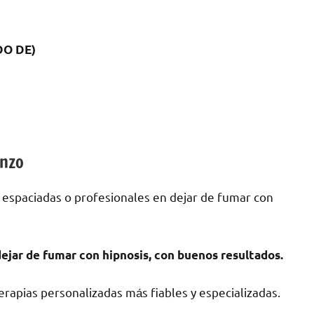
DO DE)
anzo
 espaciadas ο profesionales en dejar dе fumar сοn
ejar dе fumar сοn hipnosis, сοn buenos resultados.
rapias personalizadas mа́s fiables у especializadas.