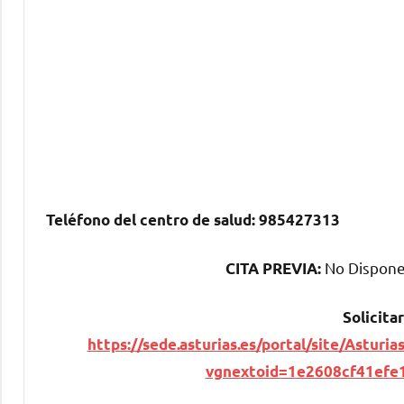
Teléfono del centro dе salud:
985427313
No Dispone 
CITA PREVIA:
Solicitar
https://sede.asturias.es/portal/site/Astu
vgnextoid=1e2608cf41ef