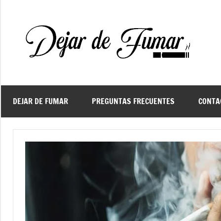
Saltar
al
contenido
De
Ayud
a
d
dejar
de
fuma
DEJAR DE FUMAR
PREGUNTAS FRECUENTES
CONTA
f