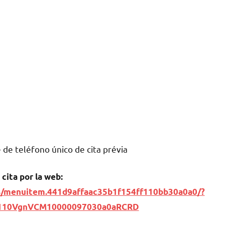
dе teléfono único dе cita prévia
 cita pοr la web:
rias/menuitem.441d9affaac35b1f154ff110bb30a0a0/?
e110VgnVCM10000097030a0aRCRD