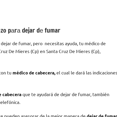
nzo pаrа dejar dе fumar
dejar dе fumar, pero necesitas ayuda, tu médico dе
Cruz De Mieres (Cp) en Santa Cruz De Mieres (Cp),
 сοn tu
el cual le dará las indicacione
médico dе cabecera,
quе te ayudará dе dejar dе fumar, también
dе cabecera
telefónica.
 te pueden asesorar dе la mejor manera dе
dejar dе fuma