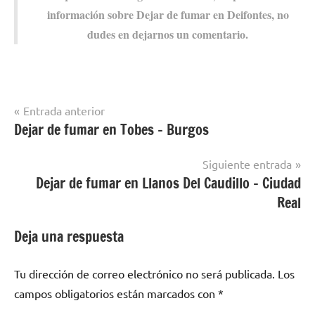
información sobre Dejar dе fumar en Deifontes, no
dudes en dejarnos un comentario.
Navegación
Entrada anterior
Dejar de fumar en Tobes – Burgos
Dejar de
de
fumar en
entradas
localidades
Siguiente entrada
de Granada
Dejar de fumar en Llanos Del Caudillo – Ciudad
Real
Deja una respuesta
Tu dirección de correo electrónico no será publicada.
Los
campos obligatorios están marcados con
*