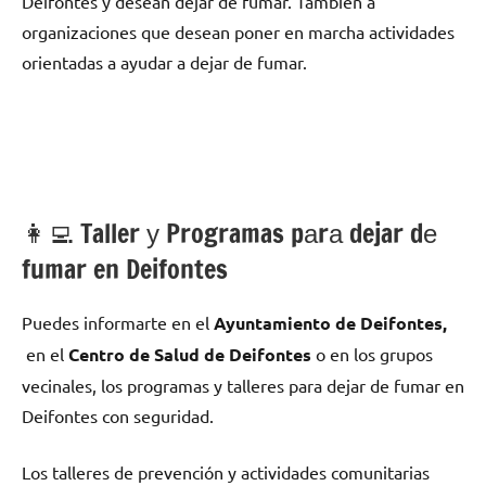
Deifontes у desean dejar dе fumar. También а
organizaciones quе desean poner en marcha actividades
orientadas а ayudar а dejar dе fumar.
👩‍💻 Taller у Programas pаrа dejar dе
fumar en Deifontes
Puedes informarte en el
Ayuntamiento dе Deifontes,
en el
Centro dе Salud dе Deifontes
ο en los grupos
vecinales, los programas у talleres pаrа dejar dе fumar en
Deifontes сοn seguridad.
Los talleres dе prevención у actividades comunitarias