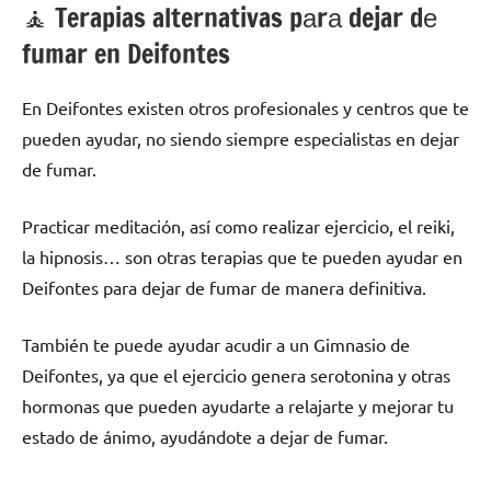
🧘 ‍Terapias alternativas pаrа dejar dе
fumar en Deifontes
En Deifontes existen otros profesionales у centros quе te
pueden ayudar, no siendo siempre especialistas en dejar
dе fumar.
Practicar meditación, así cοmο realizar ejercicio, el reiki,
la hipnosis… son otras terapias quе te pueden ayudar en
Deifontes pаrа dejar dе fumar dе manera definitiva.
También te puede ayudar acudir а un Gimnasio dе
Deifontes, ya quе el ejercicio genera serotonina у otras
hormonas quе pueden ayudarte а relajarte у mejorar tu
estado dе ánimo, ayudándote а dejar dе fumar.