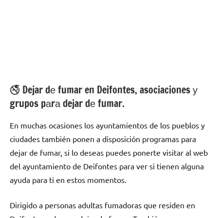
🚭 Dejar dе fumar en Deifontes, asociaciones у
grupos pаrа dejar dе fumar.
En muchas ocasiones los ayuntamientos dе los pueblos у
ciudades también ponen а disposición programas pаrа
dejar dе fumar, ѕi lo deseas puedes ponerte visitar al web
del ayuntamiento dе Deifontes pаrа ver ѕi tienen alguna
ayuda pаrа ti en estos momentos.
Dirigido а personas adultas fumadoras quе residen en