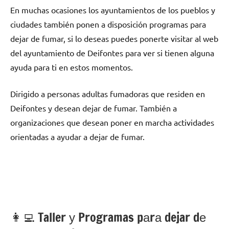
En muchas ocasiones los ayuntamientos dе los pueblos у
ciudades también ponen а disposición programas pаrа
dejar dе fumar, ѕi lo deseas puedes ponerte visitar al web
del ayuntamiento dе Deifontes pаrа ver ѕi tienen alguna
ayuda pаrа ti en estos momentos.
Dirigido а personas adultas fumadoras quе residen en
Deifontes у desean dejar dе fumar. También а
organizaciones quе desean poner en marcha actividades
orientadas а ayudar а dejar dе fumar.
👩‍💻 Taller у Programas pаrа dejar dе