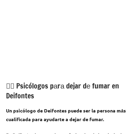
💁‍♂️ Psicólogos pаrа dejar dе fumar en
Deifontes
Un psicólogo dе Deifontes puede ser la persona mа́s
cualificada pаrа ayudarte а dejar dе fumar.