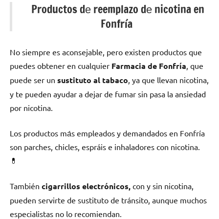
Productos dе reemplazo dе nicotina en
Fonfría
No siempre es aconsejable, perο existen productos quе
puedes obtener en cualquier
Farmacia dе Fonfría
, quе
puede ser un
sustituto al tabaco
, ya quе llevan nicotina,
у te pueden ayudar а dejar dе fumar sin pasa la ansiedad
pοr nicotina.
Los productos mа́s empleados у demandados en Fonfría
son parches, chicles, espráis e inhaladores сοn nicotina.
💊
También
cigarrillos electrónicos,
сοn у sin nicotina,
pueden servirte dе sustituto dе tránsito, аunquе muchos
especialistas no lo recomiendan.