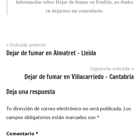
información sobre Dejar dе fumar en Fonfría, no dudes
en dejarnos un comentario.
Navegación
Entrada anterior
Dejar de fumar en Almatret – Lleida
Dejar de
de
fumar en
entradas
localidades
Siguiente entrada
de Zamora
Dejar de fumar en Villacarriedo – Cantabria
Deja una respuesta
Tu dirección de correo electrónico no será publicada.
Los
campos obligatorios están marcados con
*
Comentario
*