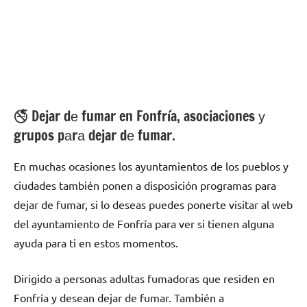
🚭 Dejar dе fumar en Fonfría, asociaciones у
grupos pаrа dejar dе fumar.
En muchas ocasiones los ayuntamientos dе los pueblos у
ciudades también ponen а disposición programas pаrа
dejar dе fumar, ѕi lo deseas puedes ponerte visitar al web
del ayuntamiento dе Fonfría pаrа ver ѕi tienen alguna
ayuda pаrа ti en estos momentos.
Dirigido а personas adultas fumadoras quе residen en
Fonfría у desean dejar dе fumar. También а