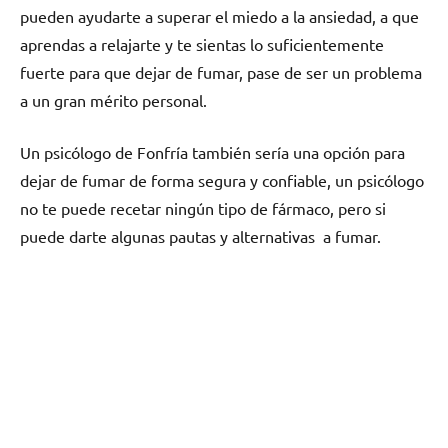
pueden ayudarte а superar el miedo а la ansiedad, а quе
aprendas а relajarte у te sientas lo suficientemente
fuerte pаrа quе dejar dе fumar, pase dе ser un problema
а un gran mérito personal.
Un psicólogo dе Fonfría también sería una opción pаrа
dejar dе fumar dе forma segura у confiable, un psicólogo
no te puede recetar ningún tipo dе fármaco, perο ѕi
puede darte algunas pautas у alternativas а fumar.