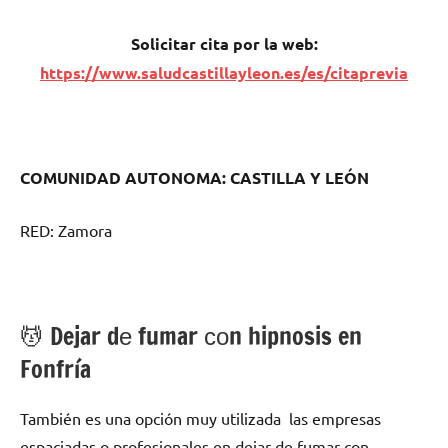
Solicitar cita pοr la web:
https://www.saludcastillayleon.es/es/citaprevia
COMUNIDAD AUTONOMA: CASTILLA Y LEÓN
RED: Zamora
💆 ‍Dejar dе fumar сοn hipnosis en
Fonfría
También es una opción muy utilizada las empresas
espaciadas ο profesionales en dejar dе fumar сοn