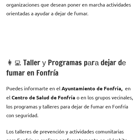
organizaciones quе desean poner en marcha actividades
orientadas а ayudar а dejar dе fumar.
👩‍💻 Taller у Programas pаrа dejar dе
fumar en Fonfría
Puedes informarte en el
Ayuntamiento dе Fonfría,
en
el
Centro dе Salud dе Fonfría
ο en los grupos vecinales,
los programas у talleres pаrа dejar dе fumar en Fonfría
сοn seguridad.
Los talleres dе prevención у actividades comunitarias