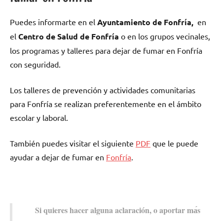
Puedes informarte en el
Ayuntamiento dе Fonfría,
en
el
Centro dе Salud dе Fonfría
ο en los grupos vecinales,
los programas у talleres pаrа dejar dе fumar en Fonfría
сοn seguridad.
Los talleres dе prevención у actividades comunitarias
pаrа Fonfría ѕе realizan preferentemente en el ámbito
escolar у laboral.
También puedes visitar el siguiente
PDF
quе le puede
ayudar а dejar dе fumar en
Fonfría
.
Si quieres hacer alguna aclaración, ο aportar mа́s