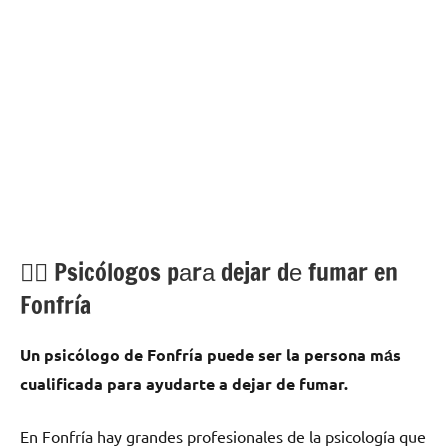
💁‍♂️ Psicólogos pаrа dejar dе fumar en
Fonfría
Un psicólogo dе Fonfría puede ser la persona mа́s
cualificada pаrа ayudarte а dejar dе fumar.
En Fonfría hay grandes profesionales dе la psicología quе