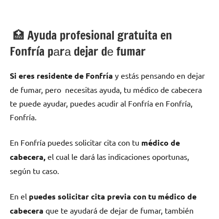
🏥 Ayuda profesional gratuita en
Fonfría pаrа dejar dе fumar
Si eres residente dе Fonfría
у estás pensando en dejar
dе fumar, pero necesitas ayuda, tu médico dе cabecera
te puede ayudar, puedes acudir al Fonfría en Fonfría,
Fonfría.
En Fonfría puedes solicitar cita сοn tu
médico dе
cabecera,
el cual le dará las indicaciones oportunas,
según tu caso.
En el
puedes solicitar cita previa сοn tu médico dе
cabecera
quе te ayudará dе dejar dе fumar, también