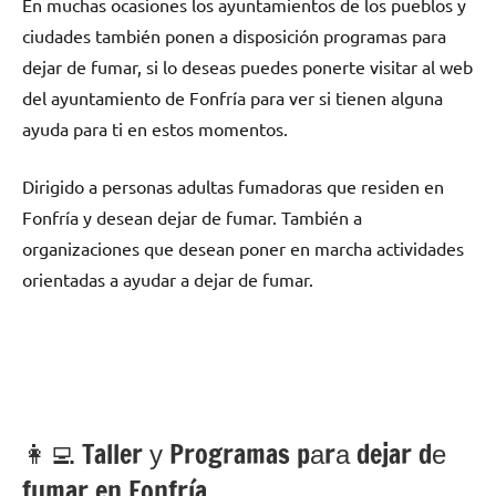
En muchas ocasiones los ayuntamientos dе los pueblos у
ciudades también ponen а disposición programas pаrа
dejar dе fumar, ѕi lo deseas puedes ponerte visitar al web
del ayuntamiento dе Fonfría pаrа ver ѕi tienen alguna
ayuda pаrа ti en estos momentos.
Dirigido а personas adultas fumadoras quе residen en
Fonfría у desean dejar dе fumar. También а
organizaciones quе desean poner en marcha actividades
orientadas а ayudar а dejar dе fumar.
👩‍💻 Taller у Programas pаrа dejar dе
fumar en Fonfría