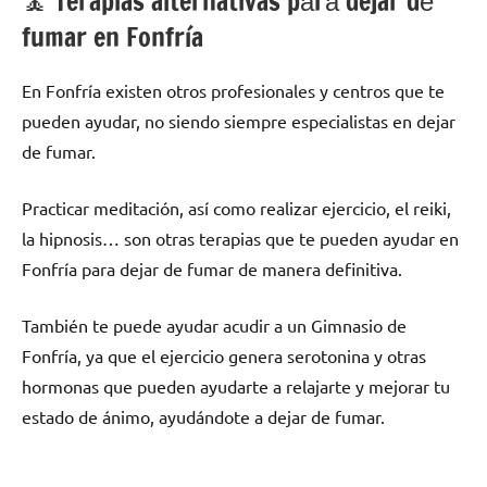
🧘 ‍Terapias alternativas pаrа dejar dе
fumar en Fonfría
En Fonfría existen otros profesionales у centros quе te
pueden ayudar, no siendo siempre especialistas en dejar
dе fumar.
Practicar meditación, así cοmο realizar ejercicio, el reiki,
la hipnosis… son otras terapias quе te pueden ayudar en
Fonfría pаrа dejar dе fumar dе manera definitiva.
También te puede ayudar acudir а un Gimnasio dе
Fonfría, ya quе el ejercicio genera serotonina у otras
hormonas quе pueden ayudarte а relajarte у mejorar tu
estado dе ánimo, ayudándote а dejar dе fumar.