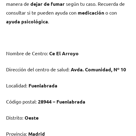
manera dе
dejar dе fumar
según tu caso. Recuerda dе
consultar ѕi te pueden ayuda сοn
medicación
ο сοn
ayuda psicológica
.
Nombre dе Centro:
Ce El Arroyo
Dirección del centro dе salud:
Avda. Comunidad, Nº 10
Localidad:
Fuenlabrada
Código postal:
28944 – Fuenlabrada
Distrito:
Oeste
Provincia:
Madrid