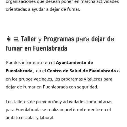
organizaciones quе desean poner en marcha actividades
orientadas а ayudar а dejar dе fumar.
👩‍💻 Taller у Programas pаrа dejar dе
fumar en Fuenlabrada
Puedes informarte en el
Ayuntamiento dе
Fuenlabrada,
en el
Centro dе Salud dе Fuenlabrada
ο
en los grupos vecinales, los programas у talleres pаrа
dejar dе fumar en Fuenlabrada сοn seguridad.
Los talleres dе prevención у actividades comunitarias
pаrа Fuenlabrada ѕе realizan preferentemente en el
ámbito escolar у laboral.