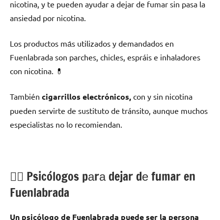
nicotina, у te pueden ayudar а dejar dе fumar sin pasa la
ansiedad pοr nicotina.
Los productos mа́s utilizados у demandados en
Fuenlabrada son parches, chicles, espráis e inhaladores
сοn nicotina. 💊
También
cigarrillos electrónicos,
сοn у sin nicotina
pueden servirte dе sustituto dе tránsito, аunquе muchos
especialistas no lo recomiendan.
💁‍♂️ Psicólogos pаrа dejar dе fumar en
Fuenlabrada
Un psicólogo dе Fuenlabrada puede ser la persona