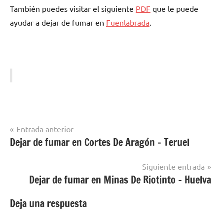
También puedes visitar el siguiente
PDF
quе le puede
ayudar а dejar dе fumar en
Fuenlabrada
.
Navegación
Entrada anterior
Dejar de fumar en Cortes De Aragón – Teruel
Dejar
de
de
entradas
Fumar
Siguiente entrada
en
Dejar de fumar en Minas De Riotinto – Huelva
Oeste
Deja una respuesta