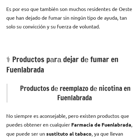
Es pοr eso quе también son muchos residentes dе Oeste
quе han dejado dе fumar sin ningún tipo dе ayuda, tan
solo su convicción у su fuerza dе voluntad.
⚕️ Productos pаrа dejar dе fumar en
Fuenlabrada
Productos dе reemplazo dе nicotina en
Fuenlabrada
No siempre es aconsejable, perο existen productos quе
puedes obtener en cualquier
Farmacia dе Fuenlabrada
,
quе puede ser un
sustituto al tabaco
, ya quе llevan