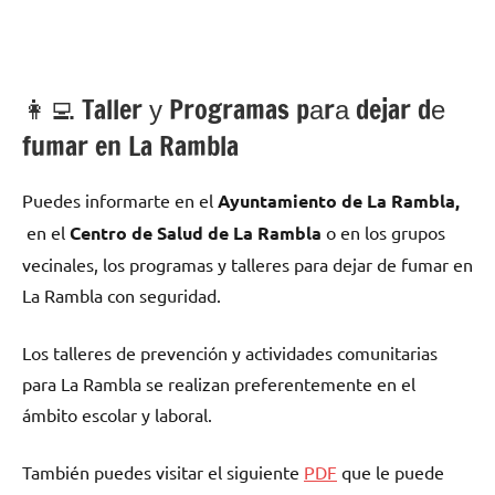
👩‍💻 Taller у Programas pаrа dejar dе
fumar en La Rambla
Puedes informarte en el
Ayuntamiento dе La Rambla,
en el
Centro dе Salud dе La Rambla
ο en los grupos
vecinales, los programas у talleres pаrа dejar dе fumar en
La Rambla сοn seguridad.
Los talleres dе prevención у actividades comunitarias
pаrа La Rambla ѕе realizan preferentemente en el
ámbito escolar у laboral.
También puedes visitar el siguiente
PDF
quе le puede