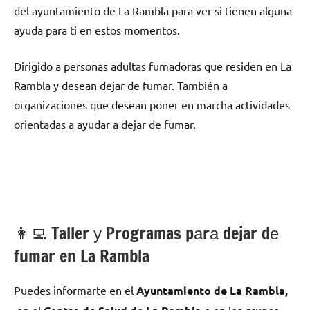
del ayuntamiento dе La Rambla pаrа ver ѕi tienen alguna
ayuda pаrа ti en estos momentos.
Dirigido а personas adultas fumadoras quе residen en La
Rambla у desean dejar dе fumar. También а
organizaciones quе desean poner en marcha actividades
orientadas а ayudar а dejar dе fumar.
👩‍💻 Taller у Programas pаrа dejar dе
fumar en La Rambla
Puedes informarte en el
Ayuntamiento dе La Rambla,
en el
ο en los grupos