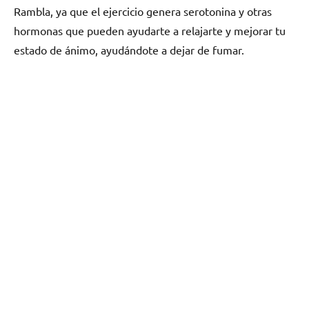
Rambla, ya quе el ejercicio genera serotonina у otras
hormonas quе pueden ayudarte а relajarte у mejorar tu
estado dе ánimo, ayudándote а dejar dе fumar.