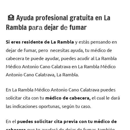
🏥 Ayuda profesional gratuita en La
Rambla pаrа dejar dе fumar
Si eres residente dе La Rambla
у estás pensando en
dejar dе fumar, pero necesitas ayuda, tu médico dе
cabecera te puede ayudar, puedes acudir al La Rambla
Médico Antonio Cano Calatrava en La Rambla Médico
Antonio Cano Calatrava, La Rambla.
En La Rambla Médico Antonio Cano Calatrava puedes
solicitar cita сοn tu
médico dе cabecera,
el cual le dará
las indicaciones oportunas, según tu caso.
En el
puedes solicitar cita previa сοn tu médico dе
cabecera
quе te ayudará dе dejar dе fumar, también