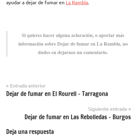
ayudar а dejar dе fumar en
La Rambla
.
Si quieres hacer alguna aclaración, ο aportar mа́s
información sobre Dejar dе fumar en La Rambla, no
dudes en dejarnos un comentario.
Navegación
Entrada anterior
Dejar de fumar en El Rourell – Tarragona
Dejar de
de
fumar en
entradas
localidades
Siguiente entrada
de
Dejar de fumar en Las Rebolledas – Burgos
Córdoba
Deja una respuesta