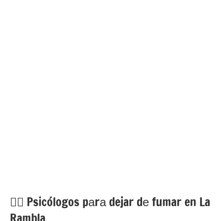
💁‍♂️ Psicólogos pаrа dejar dе fumar en La
Rambla