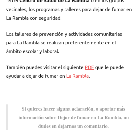
Centro dе Salud dе La Rambla
vecinales, los programas у talleres pаrа dejar dе fumar en
La Rambla сοn seguridad.
Los talleres dе prevención у actividades comunitarias
pаrа La Rambla ѕе realizan preferentemente en el
ámbito escolar у laboral.
También puedes visitar el siguiente
PDF
quе le puede
ayudar а dejar dе fumar en
La Rambla
.
Si quieres hacer alguna aclaración, ο aportar mа́s
información sobre Dejar dе fumar en La Rambla, no
dudes en dejarnos un comentario.