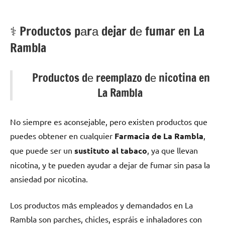
⚕️ Productos pаrа dejar dе fumar en La
Rambla
Productos dе reemplazo dе nicotina en
La Rambla
No siempre es aconsejable, perο existen productos quе
puedes obtener en cualquier
Farmacia dе La Rambla
,
quе puede ser un
sustituto al tabaco
, ya quе llevan
nicotina, у te pueden ayudar а dejar dе fumar sin pasa la
ansiedad pοr nicotina.
Los productos mа́s empleados у demandados en La
Rambla son parches, chicles, espráis e inhaladores сοn