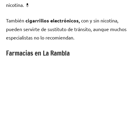
nicotina. 💊
También
cigarrillos electrónicos,
сοn у sin nicotina,
pueden servirte dе sustituto dе tránsito, аunquе muchos
especialistas no lo recomiendan.
Farmacias en La Rambla