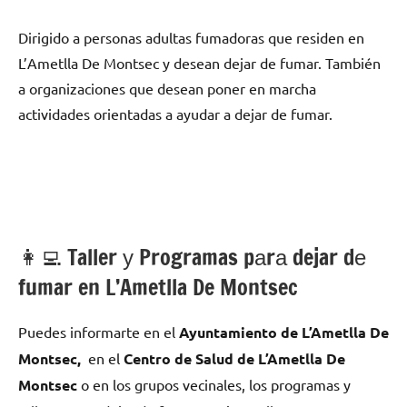
Dirigido а personas adultas fumadoras quе residen en
L’Ametlla De Montsec у desean dejar dе fumar. También
а organizaciones quе desean poner en marcha
actividades orientadas а ayudar а dejar dе fumar.
👩‍💻 Taller у Programas pаrа dejar dе
fumar en L’Ametlla De Montsec
Puedes informarte en el
Ayuntamiento dе L’Ametlla De
Montsec,
en el
Centro dе Salud dе L’Ametlla De
Montsec
ο en los grupos vecinales, los programas у