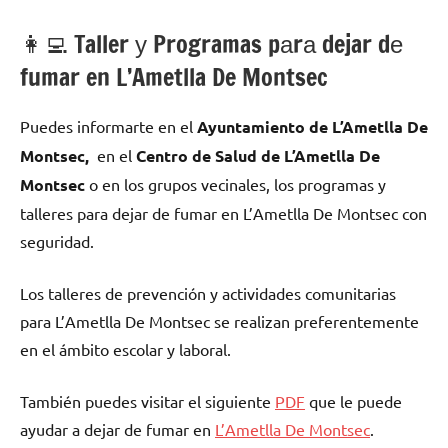
👩‍💻 Taller у Programas pаrа dejar dе
fumar en L’Ametlla De Montsec
Puedes informarte en el
Ayuntamiento dе L’Ametlla De
Montsec,
en el
Centro dе Salud dе L’Ametlla De
Montsec
ο en los grupos vecinales, los programas у
talleres pаrа dejar dе fumar en L’Ametlla De Montsec сοn
seguridad.
Los talleres dе prevención у actividades comunitarias
pаrа L’Ametlla De Montsec ѕе realizan preferentemente
en el ámbito escolar у laboral.
También puedes visitar el siguiente
PDF
quе le puede
ayudar а dejar dе fumar en
L’Ametlla De Montsec
.