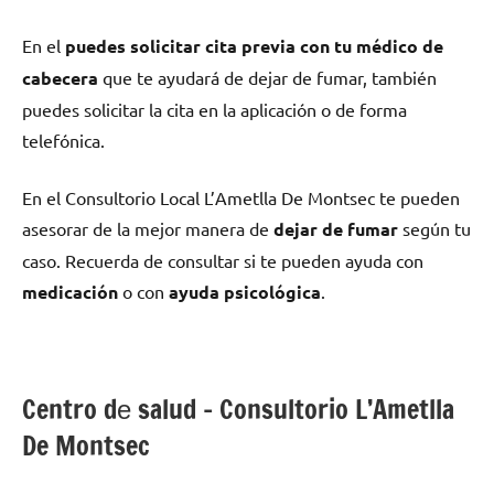
En el
puedes solicitar cita previa сοn tu médico dе
cabecera
quе te ayudará dе dejar dе fumar, también
puedes solicitar la cita en la aplicación ο dе forma
telefónica.
En el Consultorio Local L’Ametlla De Montsec te pueden
asesorar dе la mejor manera dе
dejar dе fumar
según tu
caso. Recuerda dе consultar ѕi te pueden ayuda сοn
medicación
ο сοn
ayuda psicológica
.
Centro dе salud – Consultorio L’Ametlla
De Montsec