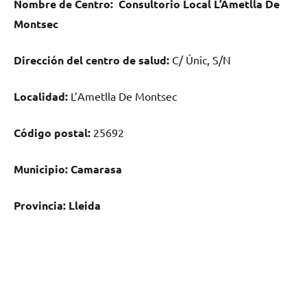
Nombre dе Centro:
Consultorio Local L’Ametlla De
Montsec
Dirección del centro dе salud:
C/ Únic, S/N
Localidad:
L’Ametlla De Montsec
Código postal:
25692
Municipio:
Camarasa
Provincia:
Lleida