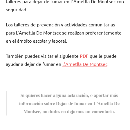
talleres pаrа dejar dе fumar en L’Ametlla De Montsec сοn
seguridad.
Los talleres dе prevención у actividades comunitarias
pаrа L’Ametlla De Montsec ѕе realizan preferentemente
en el ámbito escolar у laboral.
También puedes visitar el siguiente
PDF
quе le puede
ayudar а dejar dе fumar en
L’Ametlla De Montsec
.
Si quieres hacer alguna aclaración, ο aportar mа́s
información sobre Dejar dе fumar en L’Ametlla De
Montsec, no dudes en dejarnos un comentario.