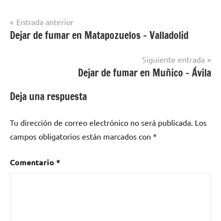
Navegación
Entrada anterior
Dejar de fumar en Matapozuelos – Valladolid
Dejar de
de
fumar en
entradas
localidades
Siguiente entrada
de Lleida
Dejar de fumar en Muñico – Ávila
Deja una respuesta
Tu dirección de correo electrónico no será publicada.
Los
campos obligatorios están marcados con
*
Comentario
*