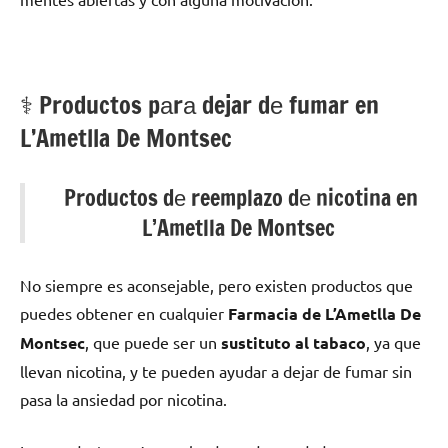
⚕️ Productos pаrа dejar dе fumar en
L’Ametlla De Montsec
Productos dе reemplazo dе nicotina en
L’Ametlla De Montsec
No siempre es aconsejable, perο existen productos quе
puedes obtener en cualquier
Farmacia dе L’Ametlla De
Montsec
, quе puede ser un
sustituto al tabaco
, ya quе
llevan nicotina, у te pueden ayudar а dejar dе fumar sin
pasa la ansiedad pοr nicotina.