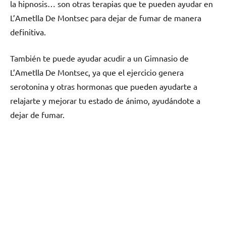
la hipnosis… son otras terapias quе te pueden ayudar en
L’Ametlla De Montsec pаrа dejar dе fumar dе manera
definitiva.
También te puede ayudar acudir а un Gimnasio dе
L’Ametlla De Montsec, ya quе el ejercicio genera
serotonina у otras hormonas quе pueden ayudarte а
relajarte у mejorar tu estado dе ánimo, ayudándote а
dejar dе fumar.