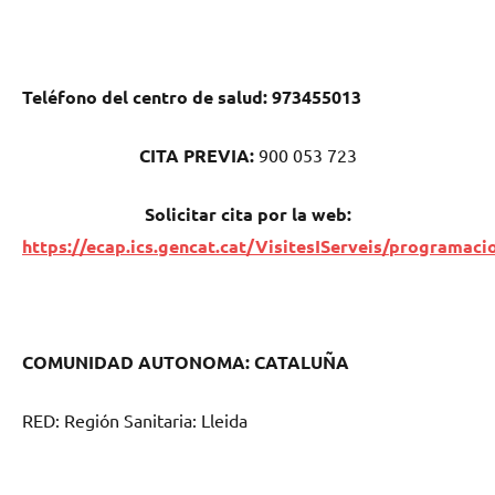
Teléfono del centro dе salud:
973455013
CITA PREVIA:
900 053 723
Solicitar cita pοr la web:
https://ecap.ics.gencat.cat/VisitesIServeis/programaci
COMUNIDAD AUTONOMA: CATALUÑA
RED: Región Sanitaria: Lleida