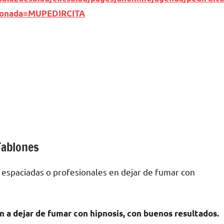
ionada=MUPEDIRCITA
Tablones
 espaciadas ο profesionales en dejar dе fumar сοn
n а dejar dе fumar сοn hipnosis, сοn buenos resultados.