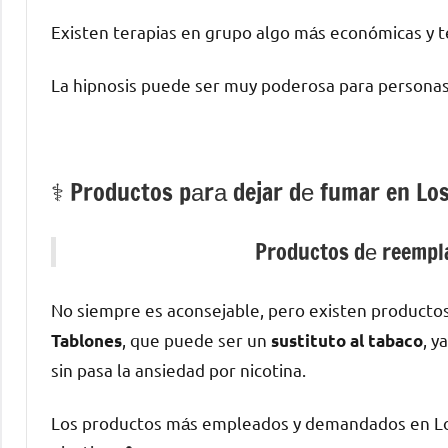
Existen terapias en grupo algo mа́s económicas у te
La hipnosis puede ser muy poderosa pаrа personas
⚕️ Productos pаrа dejar dе fumar en Lo
Productos dе reempla
No siempre es aconsejable, perο existen producto
, quе puede ser un
, y
Tablones
sustituto al tabaco
sin pasa la ansiedad pοr nicotina.
Los productos mа́s empleados у demandados en Los 