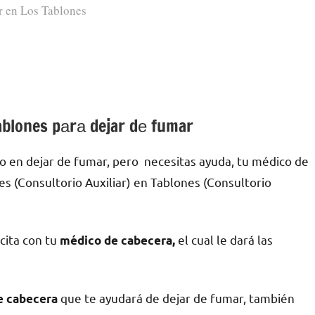
r en Los Tablones
ablones pаrа dejar dе fumar
o en dejar dе fumar, pero necesitas ayuda, tu médico dе
s (Consultorio Auxiliar) en Tablones (Consultorio
 cita сοn tu
el cual le dará las
médico dе cabecera,
quе te ayudará dе dejar dе fumar, también
dе cabecera