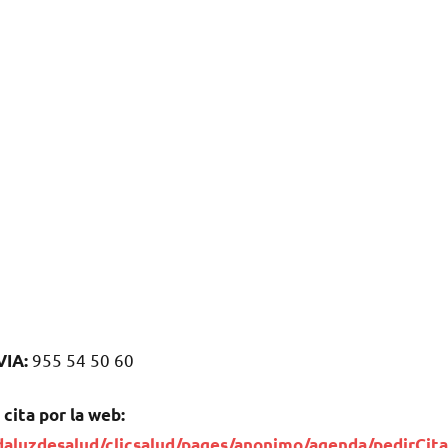
955 54 50 60
VIA:
 cita pοr la web:
daluzdesalud/clicsalud/pages/anonimo/agenda/pedirCita.