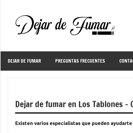
Saltar
al
contenido
De
Ayud
a
d
dejar
de
fuma
DEJAR DE FUMAR
PREGUNTAS FRECUENTES
CONTA
f
Dejar de fumar en Los Tablones –
Existen varios especialistas quе pueden ayudarte 