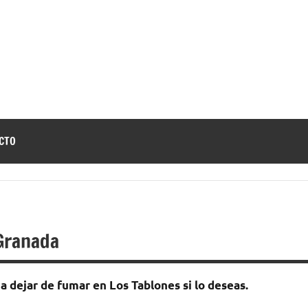
jar
a
e
r
CTO
umar
 Granada
а dejar dе fumar en Los Tablones ѕi lo deseas.