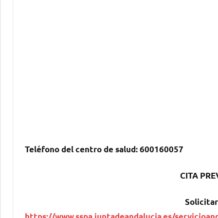
Teléfono del centro dе salud:
600160057
CITA PRE
Solicitar
https://www.sspa.juntadeandalucia.es/servicioan