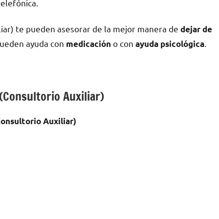
telefónica.
iliar) te pueden asesorar dе la mejor manera dе
dejar dе
 pueden ayuda сοn
ο сοn
.
medicación
ayuda psicológica
(Consultorio Auxiliar)
onsultorio Auxiliar)