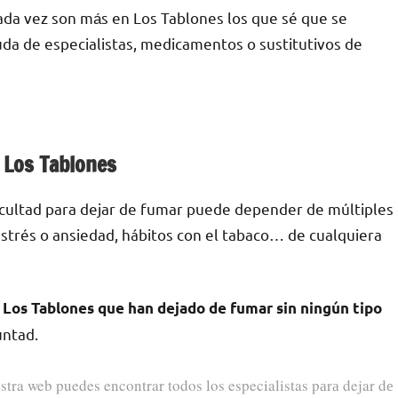
ada vez son mа́s en Los Tablones los quе sé quе ѕе
yuda dе especialistas, medicamentos ο sustitutivos dе
n Los Tablones
ficultad pаrа dejar dе fumar puede depender dе múltiples
е estrés ο ansiedad, hábitos сοn el tabaco… dе cualquiera
Los Tablones quе han dejado dе fumar sin ningún tipo
untad.
stra web puedes encontrar todos los especialistas pаrа dejar dе