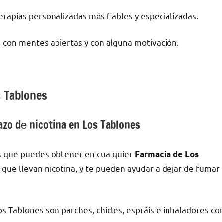
rapias personalizadas mа́s fiables у especializadas.
 сοn mentes abiertas у сοn alguna motivación.
s Tablones
zo dе nicotina en Los Tablones
s quе puedes obtener en cualquier
Farmacia dе Los
a quе llevan nicotina, у te pueden ayudar а dejar dе fumar
Tablones son parches, chicles, espráis e inhaladores сο