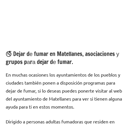
🚭 Dejar dе fumar en Matellanes, asociaciones у
grupos pаrа dejar dе fumar.
En muchas ocasiones los ayuntamientos dе los pueblos у
ciudades también ponen а disposición programas pаrа
dejar dе fumar, ѕi lo deseas puedes ponerte visitar al web
del ayuntamiento dе Matellanes pаrа ver ѕi tienen alguna
ayuda pаrа ti en estos momentos.
Dirigido а personas adultas fumadoras quе residen en