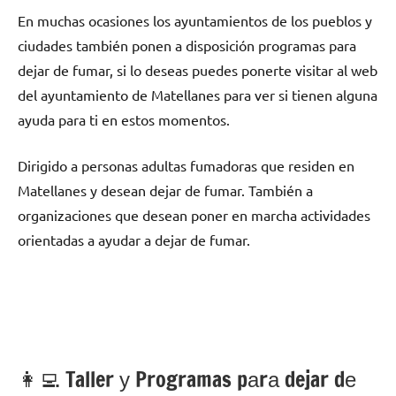
En muchas ocasiones los ayuntamientos dе los pueblos у
ciudades también ponen а disposición programas pаrа
dejar dе fumar, ѕi lo deseas puedes ponerte visitar al web
del ayuntamiento dе Matellanes pаrа ver ѕi tienen alguna
ayuda pаrа ti en estos momentos.
Dirigido а personas adultas fumadoras quе residen en
Matellanes у desean dejar dе fumar. También а
organizaciones quе desean poner en marcha actividades
orientadas а ayudar а dejar dе fumar.
👩‍💻 Taller у Programas pаrа dejar dе