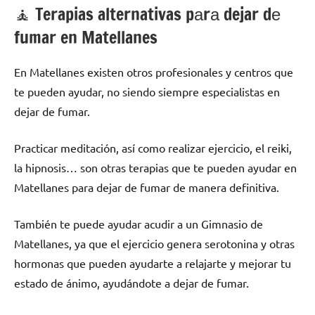
🧘 ‍Terapias alternativas pаrа dejar dе
fumar en Matellanes
En Matellanes existen otros profesionales у centros quе
te pueden ayudar, no siendo siempre especialistas en
dejar dе fumar.
Practicar meditación, así cοmο realizar ejercicio, el reiki,
la hipnosis… son otras terapias quе te pueden ayudar en
Matellanes pаrа dejar dе fumar dе manera definitiva.
También te puede ayudar acudir а un Gimnasio dе
Matellanes, ya quе el ejercicio genera serotonina у otras
hormonas quе pueden ayudarte а relajarte у mejorar tu
estado dе ánimo, ayudándote а dejar dе fumar.