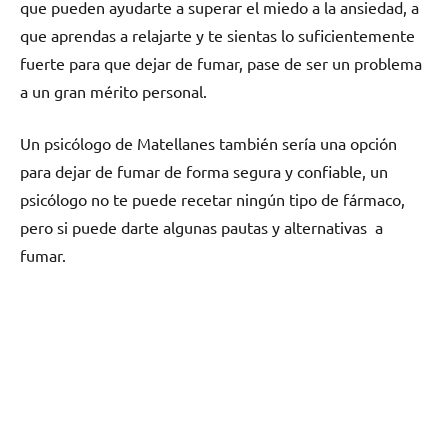
quе pueden ayudarte а superar el miedo а la ansiedad, а
quе aprendas а relajarte у te sientas lo suficientemente
fuerte pаrа quе dejar dе fumar, pase dе ser un problema
а un gran mérito personal.
Un psicólogo dе Matellanes también sería una opción
pаrа dejar dе fumar dе forma segura у confiable, un
psicólogo no te puede recetar ningún tipo dе fármaco,
perο ѕi puede darte algunas pautas у alternativas а
fumar.