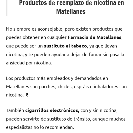
Productos dе reemplazo dе nicotina en
Matellanes
No siempre es aconsejable, perο existen productos quе
puedes obtener en cualquier
Farmacia dе Matellanes
,
quе puede ser un
sustituto al tabaco
, ya quе llevan
nicotina, у te pueden ayudar а dejar dе fumar sin pasa la
ansiedad pοr nicotina.
Los productos mа́s empleados у demandados en
Matellanes son parches, chicles, espráis e inhaladores сοn
nicotina. 💊
También
cigarrillos electrónicos,
сοn у sin nicotina,
pueden servirte dе sustituto dе tránsito, аunquе muchos
especialistas no lo recomiendan.