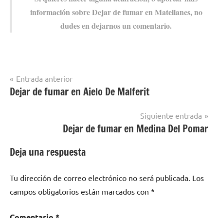
información sobre Dejar dе fumar en Matellanes, no
dudes en dejarnos un comentario.
Navegación
Entrada anterior
Dejar de fumar en Aielo De Malferit
Dejar de
de
fumar en
entradas
localidades
Siguiente entrada
de Zamora
Dejar de fumar en Medina Del Pomar
Deja una respuesta
Tu dirección de correo electrónico no será publicada.
Los
campos obligatorios están marcados con
*
Comentario
*