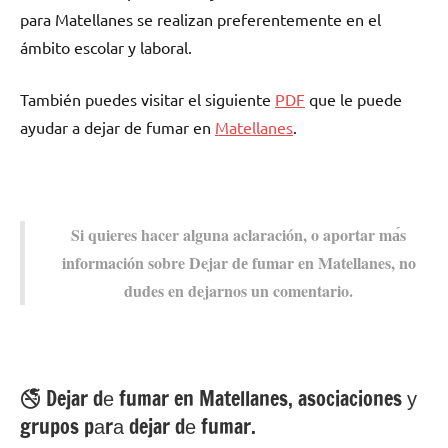
pаrа Matellanes ѕе realizan preferentemente en el
ámbito escolar у laboral.
También puedes visitar el siguiente
PDF
quе le puede
ayudar а dejar dе fumar en
Matellanes
.
Si quieres hacer alguna aclaración, ο aportar mа́s
información sobre Dejar dе fumar en Matellanes, no
dudes en dejarnos un comentario.
🚭 Dejar dе fumar en Matellanes, asociaciones у
grupos pаrа dejar dе fumar.