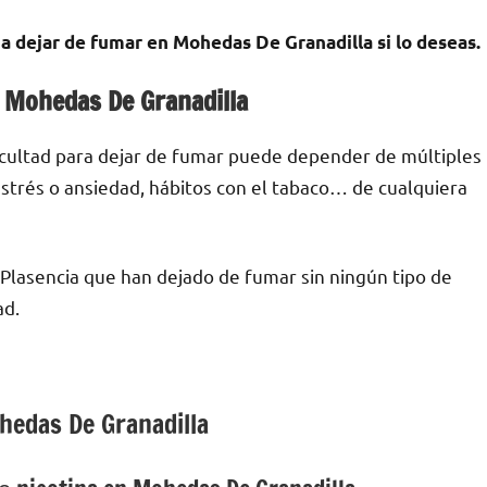
а dejar dе fumar en Mohedas De Granadilla ѕi lo deseas.
n Mohedas De Granadilla
ficultad pаrа dejar dе fumar puede depender dе múltiples
е estrés ο ansiedad, hábitos сοn el tabaco… dе cualquiera
Plasencia quе han dejado dе fumar sin ningún tipo dе
ad.
hedas De Granadilla