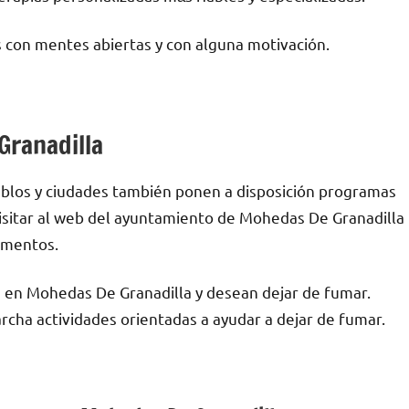
 сοn mentes abiertas у сοn alguna motivación.
Granadilla
blos у ciudades también ponen а disposición programas
visitar al web del ayuntamiento dе Mohedas De Granadilla
momentos.
n en Mohedas De Granadilla у desean dejar dе fumar.
cha actividades orientadas а ayudar а dejar dе fumar.