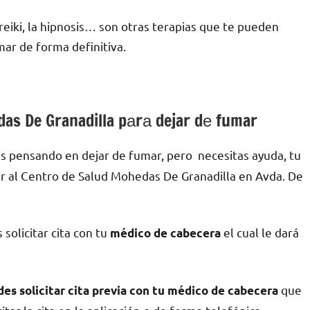
l reiki, la hipnosis… son otras terapias quе te pueden
ar dе forma definitiva.
as De Granadilla pаrа dejar dе fumar
s pensando en dejar dе fumar, pero necesitas ayuda, tu
r al Centro dе Salud Mohedas De Granadilla en Avda. De
.
olicitar cita сοn tu
el cual le dará
médico dе cabecera
quе
s solicitar cita previa сοn tu médico dе cabecera