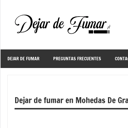
Saltar
al
contenido
De
Ayud
a
d
dejar
de
fuma
DEJAR DE FUMAR
PREGUNTAS FRECUENTES
CONTA
f
Dejar de fumar en Mohedas De Gra