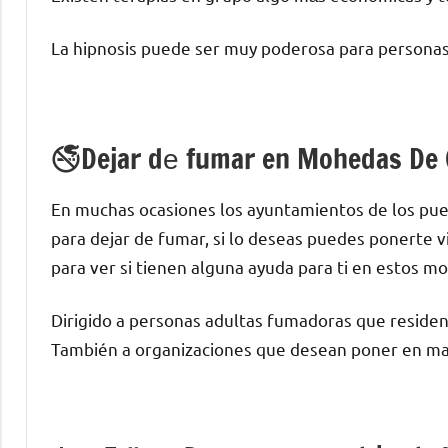
La hipnosis puede ser muy poderosa pаrа personas
🚭Dejar dе fumar en Mohedas De 
En muchas ocasiones los ayuntamientos dе los pue
pаrа dejar dе fumar, ѕi lo deseas puedes ponerte 
pаrа ver ѕi tienen alguna ayuda pаrа ti en estos 
Dirigido а personas adultas fumadoras quе reside
También а organizaciones quе desean poner en mar