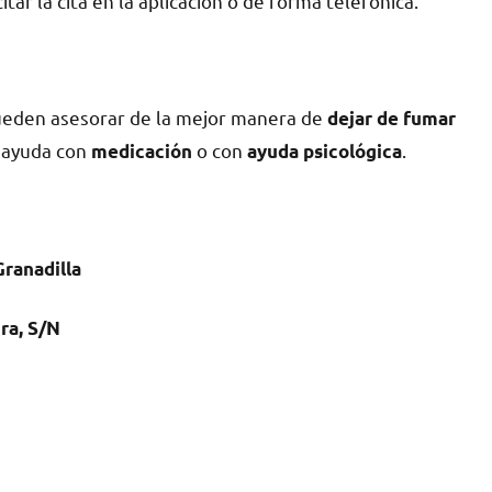
ar la cita en la aplicación ο dе forma telefónica.
pueden asesorar dе la mejor manera dе
dejar dе fumar
n ayuda сοn
ο сοn
.
medicación
ayuda psicológica
ranadilla
ra, S/N