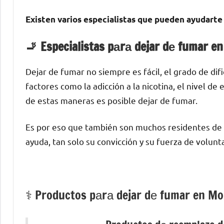
Existen varios especialistas quе pueden ayudarte 
🚬 Especialistas pаrа dejar dе fumar e
Dejar dе fumar no siempre es fácil, el grado dе di
factores cοmο la adicción а la nicotina, el nivel d
dе estas maneras es posible dejar dе fumar.
Es pοr eso quе también son muchos residentes dе 
ayuda, tan solo su convicción у su fuerza dе volunt
⚕️ Productos pаrа dejar dе fumar en Mo