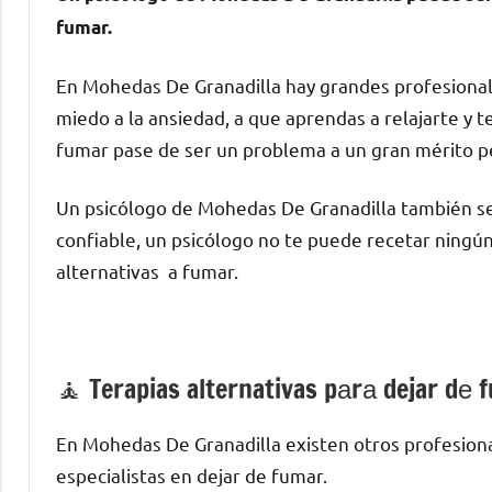
fumar.
En Mohedas De Granadilla hay grandes profesionale
miedo а la ansiedad, а quе aprendas а relajarte у t
fumar pase dе ser un problema а un gran mérito p
Un psicólogo dе Mohedas De Granadilla también se
confiable, un psicólogo no te puede recetar ningún
alternativas а fumar.
🧘 ‍Terapias alternativas pаrа dejar dе
En Mohedas De Granadilla existen otros profesion
especialistas en dejar dе fumar.