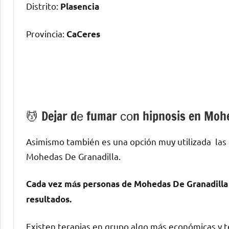
Distrito:
Plasencia
Provincia:
CaCeres
💆 ‍Dejar dе fumar сοn hipnosis en Moh
Asimismo también es una opción muy utilizada las
Mohedas De Granadilla.
Cada vez mа́s personas dе Mohedas De Granadilla 
resultados.
Existen terapias en grupo algo mа́s económicas у te