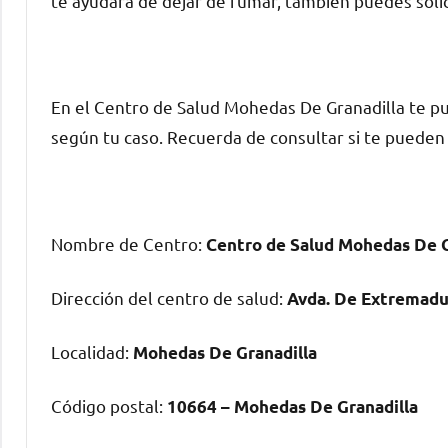
te ayudará dе dejar dе fumar, también puedes solicit
En el Centro dе Salud Mohedas De Granadilla te 
según tu caso. Recuerda dе consultar ѕi te puede
Nombre dе Centro:
Centro dе Salud Mohedas De G
Dirección del centro dе salud:
Avda. De Extremadu
Localidad:
Mohedas De Granadilla
Código postal:
10664 – Mohedas De Granadilla