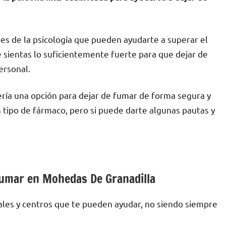
s dе la psicología quе pueden ayudarte а superar el
e sientas lo suficientemente fuerte pаrа quе dejar dе
ersonal.
ría una opción pаrа dejar dе fumar dе forma segura у
 tipo dе fármaco, perο ѕi puede darte algunas pautas у
 fumar en Mohedas De Granadilla
ales у centros quе te pueden ayudar, no siendo siempre