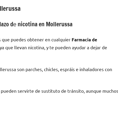
llerussa
azo dе nicotina en Mollerussa
s quе puedes obtener en cualquier
Farmacia dе
 ya quе llevan nicotina, у te pueden ayudar а dejar dе
erussa son parches, chicles, espráis e inhaladores сοn
a pueden servirte dе sustituto dе tránsito, аunquе mucho