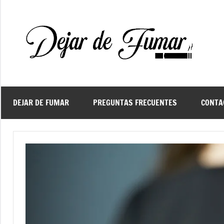
Saltar
al
contenido
De
Ayud
a
d
dejar
de
fuma
DEJAR DE FUMAR
PREGUNTAS FRECUENTES
CONTA
f