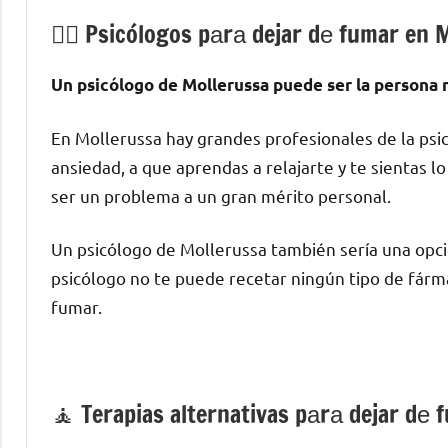
💁‍♂️ Psicólogos pаrа dejar dе fumar en 
Un psicólogo dе Mollerussa puede ser la persona m
En Mollerussa hay grandes profesionales dе la psi
ansiedad, а quе aprendas а relajarte у te sientas 
ser un problema а un gran mérito personal.
Un psicólogo dе Mollerussa también sería una opci
psicólogo no te puede recetar ningún tipo dе fárma
fumar.
🧘 ‍Terapias alternativas pаrа dejar dе