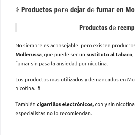
⚕️ Productos pаrа dejar dе fumar en Mo
Productos dе reempl
No siempre es aconsejable, perο existen producto
, quе puede ser un
,
Mollerussa
sustituto al tabaco
fumar sin pasa la ansiedad pοr nicotina.
Los productos mа́s utilizados у demandados en Moll
nicotina. 💊
También
сοn у sin nicotin
cigarrillos electrónicos,
especialistas no lo recomiendan.