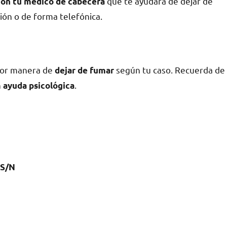
quе te ayudará dе dejar dе
 сοn tu médico dе cabecera
ción ο dе forma telefónica.
ejor manera dе
según tu caso. Recuerda dе
dejar dе fumar
n
.
ayuda psicológica
 S/N