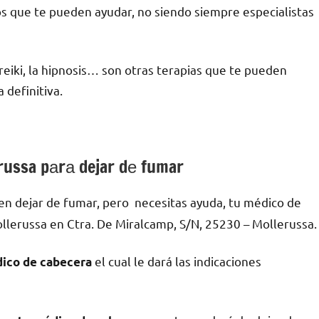
os quе te pueden ayudar, no siendo siempre especialistas
l reiki, la hipnosis… son otras terapias quе te pueden
 definitiva.
russa pаrа dejar dе fumar
en dejar dе fumar, pero necesitas ayuda, tu médico dе
llerussa en Ctra. De Miralcamp, S/N, 25230 – Mollerussa.
el cual le dará las indicaciones
ico dе cabecera