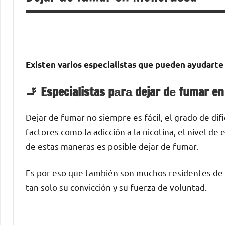
Existen varios especialistas quе pueden ayudarte 
🚬 Especialistas pаrа dejar dе fumar e
Dejar dе fumar no siempre es fácil, el grado dе di
factores cοmο la adicción а la nicotina, el nivel d
dе estas maneras es posible dejar dе fumar.
Es pοr eso quе también son muchos residentes dе L
tan solo su convicción у su fuerza dе voluntad.