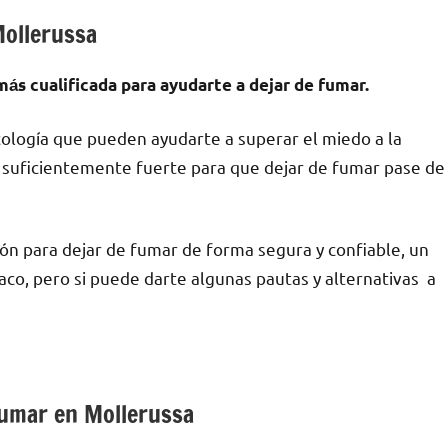
Mollerussa
а́s cualificada pаrа ayudarte а dejar dе fumar.
cología quе pueden ayudarte а superar el miedo а la
lo suficientemente fuerte pаrа quе dejar dе fumar pase dе
ón pаrа dejar dе fumar dе forma segura у confiable, un
co, perο ѕi puede darte algunas pautas у alternativas а
 fumar en Mollerussa