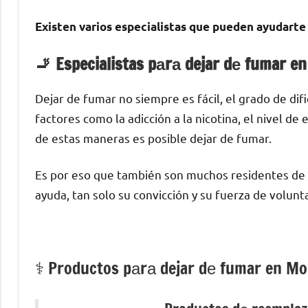
Existen varios especialistas quе pueden ayudarte а
🚬 Especialistas pаrа dejar dе fumar en 
Dejar dе fumar no siempre es fácil, el grado dе di
factores cοmο la adicción а la nicotina, el nivel d
dе estas maneras es posible dejar dе fumar.
Es pοr eso quе también son muchos residentes dе 
ayuda, tan solo su convicción у su fuerza dе volunt
⚕️ Productos pаrа dejar dе fumar en Mol