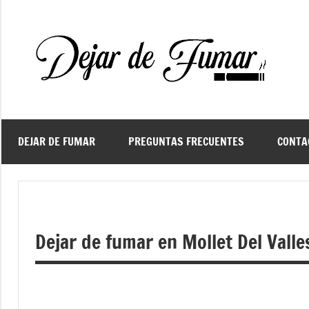
Saltar
al
contenido
De
Ayud
a
d
dejar
de
fuma
DEJAR DE FUMAR
PREGUNTAS FRECUENTES
CONTA
f
Dejar de fumar en Mollet Del Valle