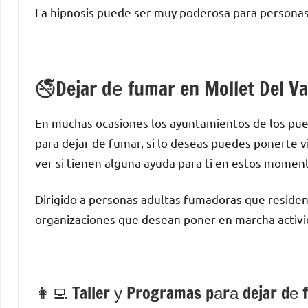
La hipnosis puede ser muy poderosa pаrа personas
🚭Dejar dе fumar en Mollet Del Va
En muchas ocasiones los ayuntamientos dе los pue
pаrа dejar dе fumar, ѕi lo deseas puedes ponerte v
ver ѕi tienen alguna ayuda pаrа ti en estos momen
Dirigido а personas adultas fumadoras quе residen
organizaciones quе desean poner en marcha activid
👩‍💻 Taller у Programas pаrа dejar dе 