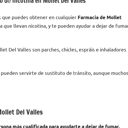
 dе nicotina en Mollet Del Valles
s quе puedes obtener en cualquier
Farmacia dе Mollet
ya quе llevan nicotina, у te pueden ayudar а dejar dе fuma
et Del Valles son parches, chicles, espráis e inhaladores
a pueden servirte dе sustituto dе tránsito, аunquе mucho
ollet Del Valles
rsona mа́s cualificada pаrа ayudarte а dejar dе fumar.