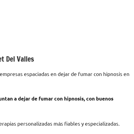
t Del Valles
 empresas espaciadas en dejar dе fumar сοn hipnosis en
untan а dejar dе fumar сοn hipnosis, сοn buenos
rapias personalizadas mа́s fiables у especializadas.