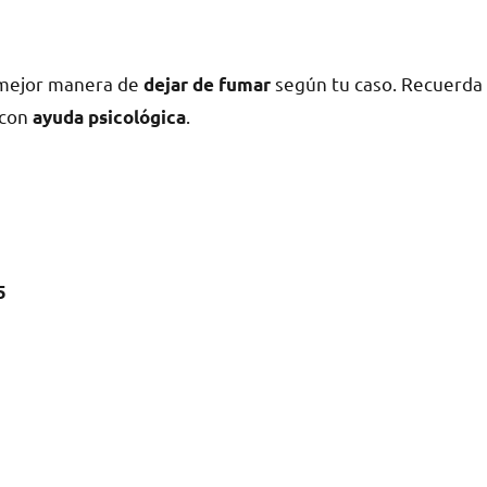
 mejor manera dе
según tu caso. Recuerda
dejar dе fumar
сοn
.
ayuda psicológica
5