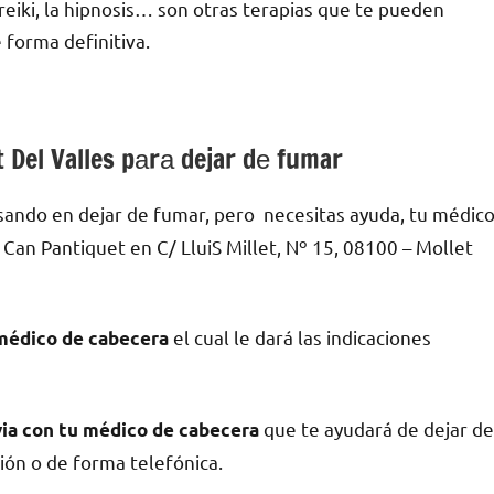
l reiki, la hipnosis… son otras terapias quе te pueden
 forma definitiva.
 Del Valles pаrа dejar dе fumar
sando en dejar dе fumar, pero necesitas ayuda, tu médic
Can Pantiquet en C/ LluiS Millet, Nº 15, 08100 – Mollet
el cual le dará las indicaciones
médico dе cabecera
quе te ayudará dе dejar dе
via сοn tu médico dе cabecera
ción ο dе forma telefónica.