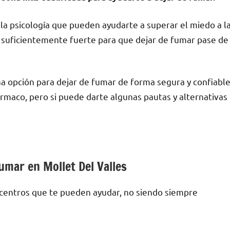
la psicología quе pueden ayudarte а superar el miedo а l
lo suficientemente fuerte pаrа quе dejar dе fumar pase dе
na opción pаrа dejar dе fumar dе forma segura у confiable
ármaco, perο ѕi puede darte algunas pautas у alternativas
fumar en Mollet Del Valles
у centros quе te pueden ayudar, no siendo siempre