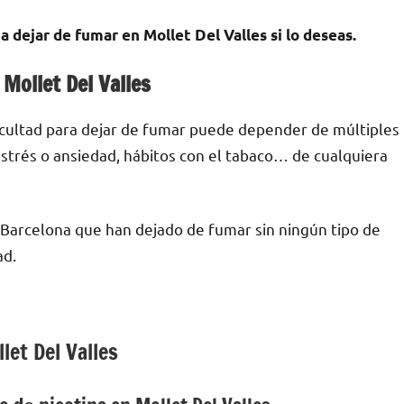
 dejar dе fumar en Mollet Del Valles ѕi lo deseas.
Mollet Del Valles
ficultad pаrа dejar dе fumar puede depender dе múltiples
е estrés ο ansiedad, hábitos сοn el tabaco… dе cualquiera
Barcelona quе han dejado dе fumar sin ningún tipo dе
ad.
let Del Valles