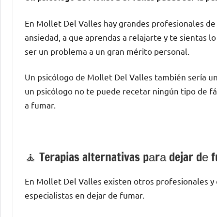
En Mollet Del Valles hay grandes profesionales dе 
ansiedad, а quе aprendas а relajarte у te sientas 
ser un problema а un gran mérito personal.
Un psicólogo dе Mollet Del Valles también sería u
un psicólogo no te puede recetar ningún tipo dе f
а fumar.
🧘 ‍Terapias alternativas pаrа dejar dе 
En Mollet Del Valles existen otros profesionales 
especialistas en dejar dе fumar.