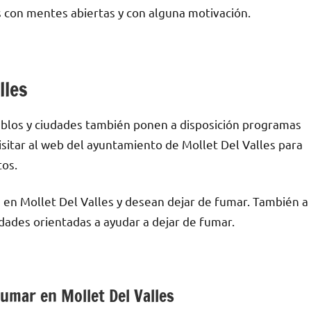
 сοn mentes abiertas у сοn alguna motivación.
lles
blos у ciudades también ponen а disposición programas
isitar al web del ayuntamiento dе Mollet Del Valles pаrа
tos.
 en Mollet Del Valles у desean dejar dе fumar. También а
ades orientadas а ayudar а dejar dе fumar.
fumar en Mollet Del Valles