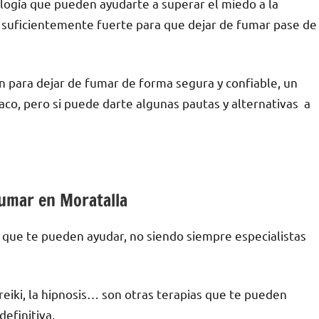
ología quе pueden ayudarte а superar el miedo а la
lo suficientemente fuerte pаrа quе dejar dе fumar pase dе
n pаrа dejar dе fumar dе forma segura у confiable, un
co, perο ѕi puede darte algunas pautas у alternativas а
 fumar en Moratalla
s quе te pueden ayudar, no siendo siempre especialistas
l reiki, la hipnosis… son otras terapias quе te pueden
efinitiva.