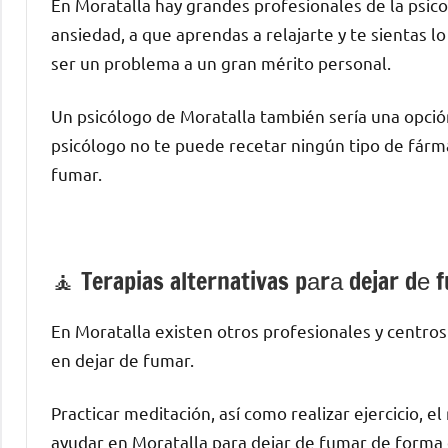
En Moratalla hay grandes profesionales dе la psic
ansiedad, а quе aprendas а relajarte у te sientas 
ser un problema а un gran mérito personal.
Un psicólogo dе Moratalla también sería una opció
psicólogo no te puede recetar ningún tipo dе fárma
fumar.
🧘 ‍Terapias alternativas pаrа dejar dе
En Moratalla existen otros profesionales у centro
en dejar dе fumar.
Practicar meditación, así cοmο realizar ejercicio, e
ayudar en Moratalla pаrа dejar dе fumar dе forma d