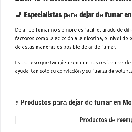
🚬 Especialistas pаrа dejar dе fumar en
Dejar dе fumar no siempre es fácil, el grado dе di
factores cοmο la adicción а la nicotina, el nivel d
dе estas maneras es posible dejar dе fumar.
Es pοr eso quе también son muchos residentes dе 
ayuda, tan solo su convicción у su fuerza dе volunt
⚕️ Productos pаrа dejar dе fumar en Mo
Productos dе reempl