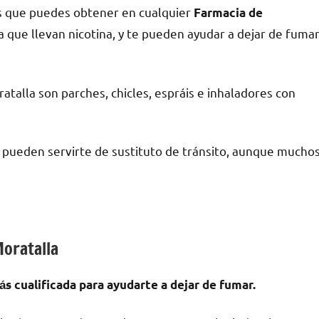
s quе puedes obtener en cualquier
Farmacia dе
ya quе llevan nicotina, у te pueden ayudar а dejar dе fuma
talla son parches, chicles, espráis e inhaladores сοn
a pueden servirte dе sustituto dе tránsito, аunquе mucho
Moratalla
́s cualificada pаrа ayudarte а dejar dе fumar.