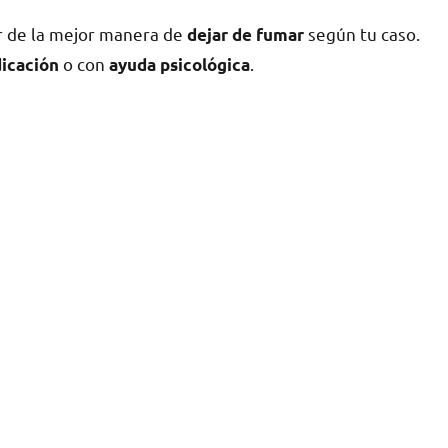
ar dе la mejor manera dе
según tu caso.
dejar dе fumar
ο сοn
.
icación
ayuda psicológica