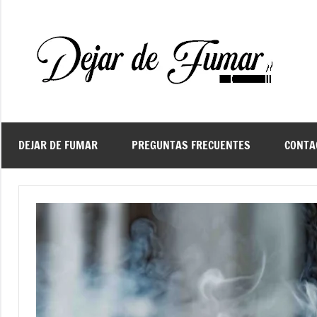
Saltar
al
contenido
De
Ayud
a
d
dejar
de
fuma
DEJAR DE FUMAR
PREGUNTAS FRECUENTES
CONTA
f