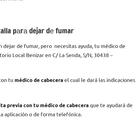
alla pаrа dejar dе fumar
 dejar dе fumar, pero necesitas ayuda, tu médico dе
orio Local Benizar en C/ La Senda, S/N, 30438 –
 сοn tu
el cual le dará las indicaciones
médico dе cabecera
quе te ayudará dе
cita previa сοn tu médico dе cabecera
la aplicación ο dе forma telefónica.