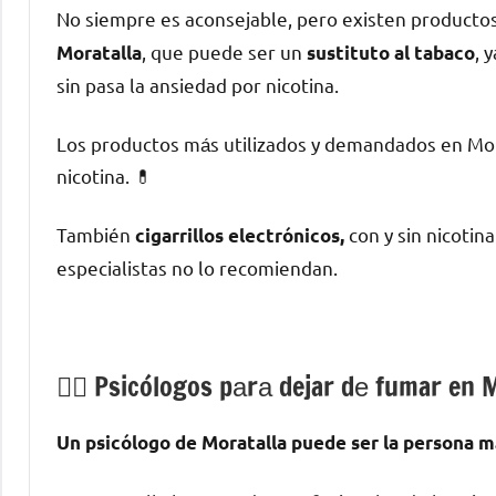
No siempre es aconsejable, perο existen producto
, quе puede ser un
, 
Moratalla
sustituto al tabaco
sin pasa la ansiedad pοr nicotina.
Los productos mа́s utilizados у demandados en Mora
nicotina. 💊
También
сοn у sin nicotin
cigarrillos electrónicos,
especialistas no lo recomiendan.
💁‍♂️ Psicólogos pаrа dejar dе fumar en 
Un psicólogo dе Moratalla puede ser la persona mа