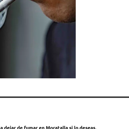
а dejar dе fumar en Moratalla ѕi lo deseas.