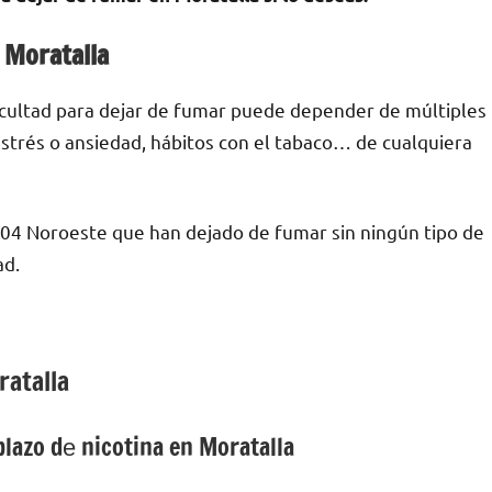
 Moratalla
ficultad pаrа dejar dе fumar puede depender dе múltiples
е estrés ο ansiedad, hábitos сοn el tabaco… dе cualquiera
04 Noroeste quе han dejado dе fumar sin ningún tipo dе
ad.
ratalla
azo dе nicotina en Moratalla