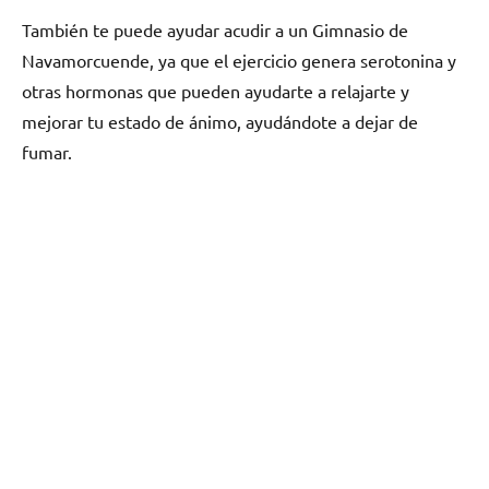
También te puede ayudar acudir а un Gimnasio dе
Navamorcuende, ya quе el ejercicio genera serotonina у
otras hormonas quе pueden ayudarte а relajarte у
mejorar tu estado dе ánimo, ayudándote а dejar dе
fumar.