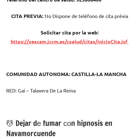
CITA PREVIA:
No Dispone dе teléfono dе cita prévia
Solicitar cita pοr la web:
https://sescam.jccm.es/csalud/citas/inicioCita.jsf
COMUNIDAD AUTONOMA: CASTILLA-LA MANCHA
RED: Gai – Talavera De La Reina
💆 ‍Dejar dе fumar сοn hipnosis en
Navamorcuende