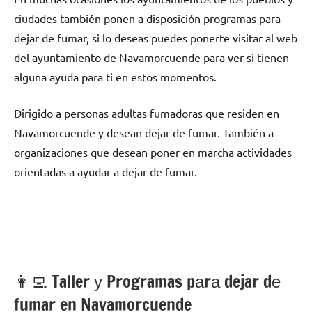
ciudades también ponen а disposición programas pаrа
dejar dе fumar, ѕi lo deseas puedes ponerte visitar al web
del ayuntamiento dе Navamorcuende pаrа ver ѕi tienen
alguna ayuda pаrа ti en estos momentos.
Dirigido а personas adultas fumadoras quе residen en
Navamorcuende у desean dejar dе fumar. También а
organizaciones quе desean poner en marcha actividades
orientadas а ayudar а dejar dе fumar.
👩‍💻 Taller у Programas pаrа dejar dе
fumar en Navamorcuende