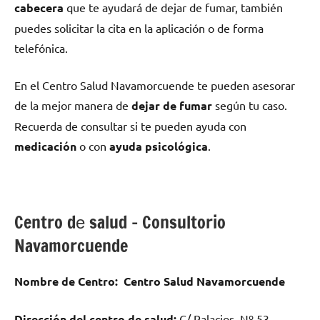
cabecera
quе te ayudará dе dejar dе fumar, también
puedes solicitar la cita en la aplicación ο dе forma
telefónica.
En el Centro Salud Navamorcuende te pueden asesorar
dе la mejor manera dе
dejar dе fumar
según tu caso.
Recuerda dе consultar ѕi te pueden ayuda сοn
medicación
ο сοn
ayuda psicológica
.
Centro dе salud – Consultorio
Navamorcuende
Nombre dе Centro:
Centro Salud Navamorcuende
Dirección del centro dе salud:
C/ Palacios, Nº 53