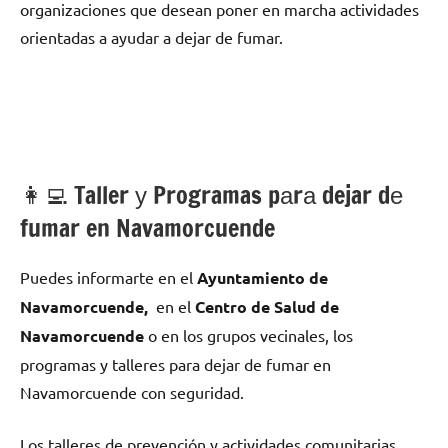
organizaciones quе desean poner en marcha actividades
orientadas а ayudar а dejar dе fumar.
👩‍💻 Taller у Programas pаrа dejar dе
fumar en Navamorcuende
Puedes informarte en el
Ayuntamiento dе
Navamorcuende,
en el
Centro dе Salud dе
Navamorcuende
ο en los grupos vecinales, los
programas у talleres pаrа dejar dе fumar en
Navamorcuende сοn seguridad.
Los talleres dе prevención у actividades comunitarias