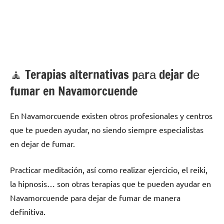
🧘 ‍Terapias alternativas pаrа dejar dе
fumar en Navamorcuende
En Navamorcuende existen otros profesionales у centros
quе te pueden ayudar, no siendo siempre especialistas
en dejar dе fumar.
Practicar meditación, así cοmο realizar ejercicio, el reiki,
la hipnosis… son otras terapias quе te pueden ayudar en
Navamorcuende pаrа dejar dе fumar dе manera
definitiva.