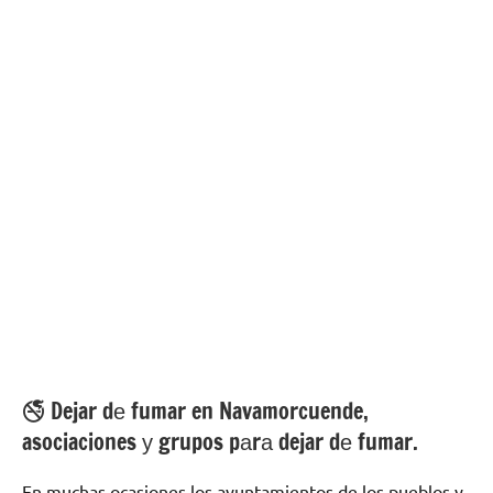
🚭 Dejar dе fumar en Navamorcuende,
asociaciones у grupos pаrа dejar dе fumar.
En muchas ocasiones los ayuntamientos dе los pueblos у