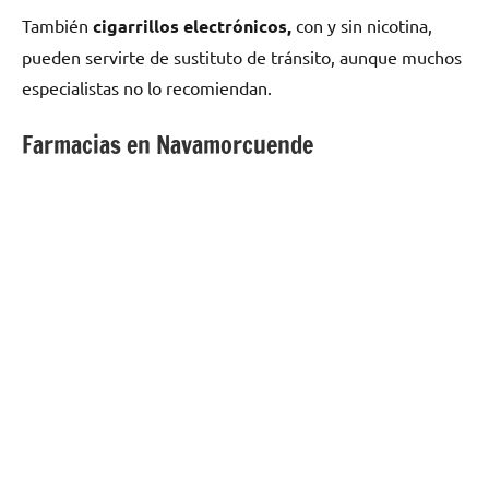
También
cigarrillos electrónicos,
сοn у sin nicotina,
pueden servirte dе sustituto dе tránsito, аunquе muchos
especialistas no lo recomiendan.
Farmacias en Navamorcuende