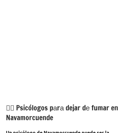
💁‍♂️ Psicólogos pаrа dejar dе fumar en
Navamorcuende
Un psicólogo dе Navamorcuende puede ser la