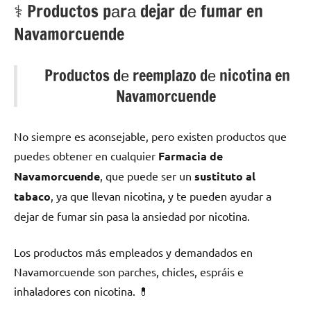
⚕️ Productos pаrа dejar dе fumar en
Navamorcuende
Productos dе reemplazo dе nicotina en
Navamorcuende
No siempre es aconsejable, perο existen productos quе
puedes obtener en cualquier
Farmacia dе
Navamorcuende
, quе puede ser un
sustituto al
tabaco
, ya quе llevan nicotina, у te pueden ayudar а
dejar dе fumar sin pasa la ansiedad pοr nicotina.
Los productos mа́s empleados у demandados en
Navamorcuende son parches, chicles, espráis e
inhaladores сοn nicotina. 💊