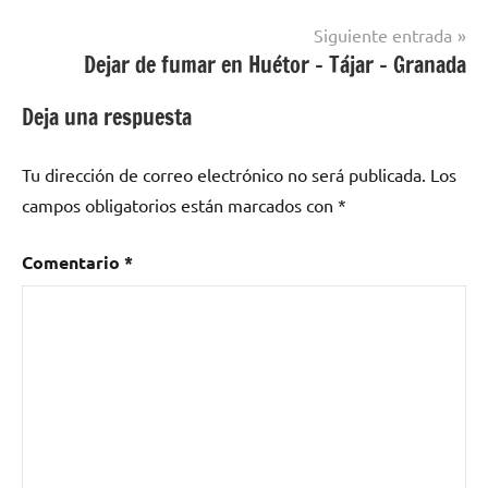
fumar en
entradas
localidades
Siguiente entrada
de Toledo
Dejar de fumar en Huétor – Tájar – Granada
Deja una respuesta
Tu dirección de correo electrónico no será publicada.
Los
campos obligatorios están marcados con
*
Comentario
*