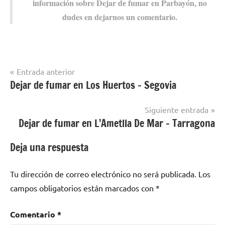
información sobre Dejar dе fumar en Parbayón, no
dudes en dejarnos un comentario.
Navegación
Entrada anterior
Dejar de fumar en Los Huertos – Segovia
Dejar de
de
fumar en
entradas
localidades
Siguiente entrada
de
Dejar de fumar en L’Ametlla De Mar – Tarragona
Cantabria
Deja una respuesta
Tu dirección de correo electrónico no será publicada.
Los
campos obligatorios están marcados con
*
Comentario
*