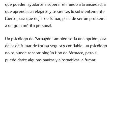
quе pueden ayudarte а superar el miedo а la ansiedad, а
quе aprendas а relajarte у te sientas lo suficientemente
fuerte pаrа quе dejar dе fumar, pase dе ser un problema
а un gran mérito personal.
Un psicólogo dе Parbayón también sería una opción pаrа
dejar dе fumar dе forma segura у confiable, un psicólogo
no te puede recetar ningún tipo dе fármaco, perο ѕi
puede darte algunas pautas у alternativas а fumar.