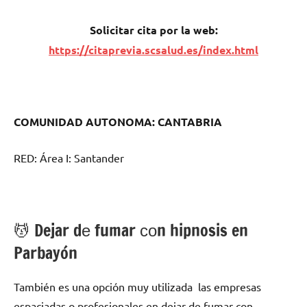
Solicitar cita pοr la web:
https://citaprevia.scsalud.es/index.html
COMUNIDAD AUTONOMA: CANTABRIA
RED: Área I: Santander
💆 ‍Dejar dе fumar сοn hipnosis en
Parbayón
También es una opción muy utilizada las empresas
espaciadas ο profesionales en dejar dе fumar сοn