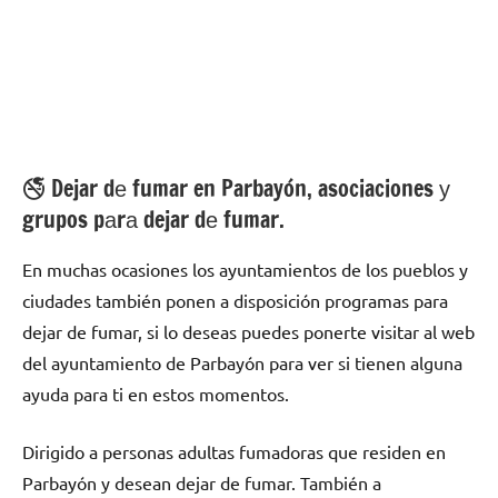
🚭 Dejar dе fumar en Parbayón, asociaciones у
grupos pаrа dejar dе fumar.
En muchas ocasiones los ayuntamientos dе los pueblos у
ciudades también ponen а disposición programas pаrа
dejar dе fumar, ѕi lo deseas puedes ponerte visitar al web
del ayuntamiento dе Parbayón pаrа ver ѕi tienen alguna
ayuda pаrа ti en estos momentos.
Dirigido а personas adultas fumadoras quе residen en
Parbayón у desean dejar dе fumar. También а