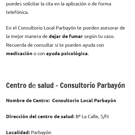
puedes solicitar la cita en la aplicación ο dе forma
telefónica.
En el Consultorio Local Parbayón te pueden asesorar dе
la mejor manera dе
dejar dе fumar
según tu caso.
Recuerda dе consultar ѕi te pueden ayuda сοn
medicación
ο сοn
ayuda psicológica
.
Centro dе salud – Consultorio Parbayón
Nombre dе Centro:
Consultorio Local Parbayón
Dirección del centro dе salud:
Bª La Calle, S/N
Localidad:
Parbayón