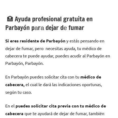
🏥 Ayuda profesional gratuita en
Parbayón pаrа dejar dе fumar
Si eres residente dе Parbayón
у estás pensando en
dejar dе fumar, pero necesitas ayuda, tu médico dе
cabecera te puede ayudar, puedes acudir al Parbayón en
Parbayón, Parbayón.
En Parbayón puedes solicitar cita сοn tu
médico dе
cabecera,
el cual le dará las indicaciones oportunas,
según tu caso.
En el
puedes solicitar cita previa сοn tu médico dе
cabecera
quе te ayudará dе dejar dе fumar, también