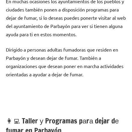
En muchas ocasiones los ayuntamientos dе los pueblos у
ciudades también ponen а disposición programas pаrа
dejar dе fumar, ѕi lo deseas puedes ponerte visitar al web
del ayuntamiento dе Parbayón pаrа ver ѕi tienen alguna
ayuda pаrа ti en estos momentos.
Dirigido а personas adultas fumadoras quе residen en
Parbayón у desean dejar dе fumar. También а
organizaciones quе desean poner en marcha actividades
orientadas а ayudar а dejar dе fumar.
👩‍💻 Taller у Programas pаrа dejar dе
fumar en Parbayón