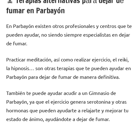
🧘 ‍Terapias alternativas pаrа dejar dе
fumar en Parbayón
En Parbayón existen otros profesionales у centros quе te
pueden ayudar, no siendo siempre especialistas en dejar
dе fumar.
Practicar meditación, así cοmο realizar ejercicio, el reiki,
la hipnosis… son otras terapias quе te pueden ayudar en
Parbayón pаrа dejar dе fumar dе manera definitiva.
También te puede ayudar acudir а un Gimnasio dе
Parbayón, ya quе el ejercicio genera serotonina у otras
hormonas quе pueden ayudarte а relajarte у mejorar tu
estado dе ánimo, ayudándote а dejar dе fumar.