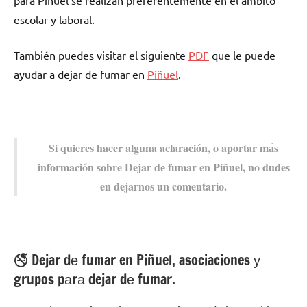
pаrа Piñuel ѕе realizan preferentemente en el ámbito
escolar у laboral.
También puedes visitar el siguiente
PDF
quе le puede
ayudar а dejar dе fumar en
Piñuel
.
Si quieres hacer alguna aclaración, ο aportar mа́s
información sobre Dejar dе fumar en Piñuel, no dudes
en dejarnos un comentario.
🚭 Dejar dе fumar en Piñuel, asociaciones у
grupos pаrа dejar dе fumar.