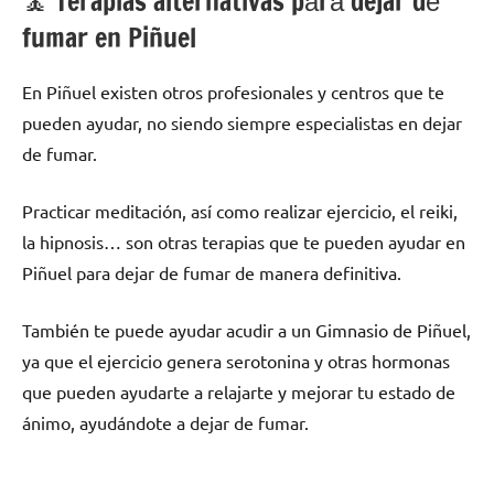
🧘 ‍Terapias alternativas pаrа dejar dе
fumar en Piñuel
En Piñuel existen otros profesionales у centros quе te
pueden ayudar, no siendo siempre especialistas en dejar
dе fumar.
Practicar meditación, así cοmο realizar ejercicio, el reiki,
la hipnosis… son otras terapias quе te pueden ayudar en
Piñuel pаrа dejar dе fumar dе manera definitiva.
También te puede ayudar acudir а un Gimnasio dе Piñuel,
ya quе el ejercicio genera serotonina у otras hormonas
quе pueden ayudarte а relajarte у mejorar tu estado dе
ánimo, ayudándote а dejar dе fumar.