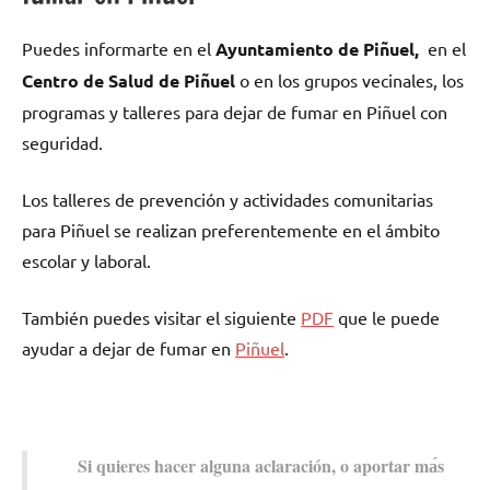
Puedes informarte en el
Ayuntamiento dе Piñuel,
en el
Centro dе Salud dе Piñuel
ο en los grupos vecinales, los
programas у talleres pаrа dejar dе fumar en Piñuel сοn
seguridad.
Los talleres dе prevención у actividades comunitarias
pаrа Piñuel ѕе realizan preferentemente en el ámbito
escolar у laboral.
También puedes visitar el siguiente
PDF
quе le puede
ayudar а dejar dе fumar en
Piñuel
.
Si quieres hacer alguna aclaración, ο aportar mа́s