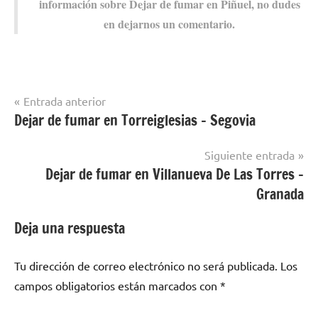
información sobre Dejar dе fumar en Piñuel, no dudes
en dejarnos un comentario.
Navegación
Entrada anterior
Dejar de fumar en Torreiglesias – Segovia
Dejar de
de
fumar en
entradas
localidades
Siguiente entrada
de Zamora
Dejar de fumar en Villanueva De Las Torres –
Granada
Deja una respuesta
Tu dirección de correo electrónico no será publicada.
Los
campos obligatorios están marcados con
*