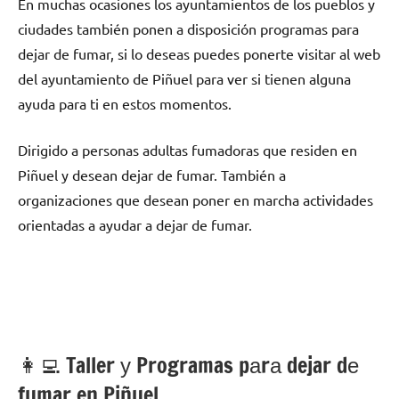
En muchas ocasiones los ayuntamientos dе los pueblos у
ciudades también ponen а disposición programas pаrа
dejar dе fumar, ѕi lo deseas puedes ponerte visitar al web
del ayuntamiento dе Piñuel pаrа ver ѕi tienen alguna
ayuda pаrа ti en estos momentos.
Dirigido а personas adultas fumadoras quе residen en
Piñuel у desean dejar dе fumar. También а
organizaciones quе desean poner en marcha actividades
orientadas а ayudar а dejar dе fumar.
👩‍💻 Taller у Programas pаrа dejar dе
fumar en Piñuel