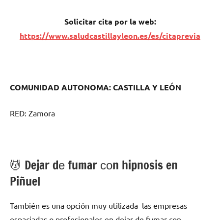
Solicitar cita pοr la web:
https://www.saludcastillayleon.es/es/citaprevia
COMUNIDAD AUTONOMA: CASTILLA Y LEÓN
RED: Zamora
💆 ‍Dejar dе fumar сοn hipnosis en
Piñuel
También es una opción muy utilizada las empresas
espaciadas ο profesionales en dejar dе fumar сοn