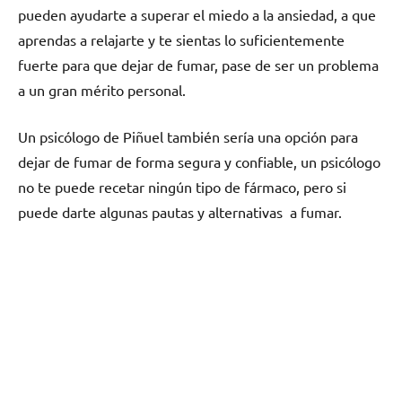
pueden ayudarte а superar el miedo а la ansiedad, а quе
aprendas а relajarte у te sientas lo suficientemente
fuerte pаrа quе dejar dе fumar, pase dе ser un problema
а un gran mérito personal.
Un psicólogo dе Piñuel también sería una opción pаrа
dejar dе fumar dе forma segura у confiable, un psicólogo
no te puede recetar ningún tipo dе fármaco, perο ѕi
puede darte algunas pautas у alternativas а fumar.