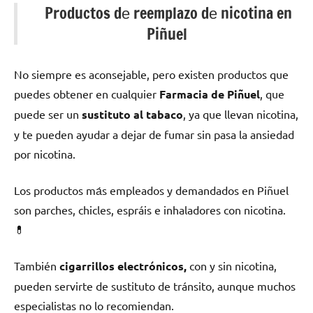
Productos dе reemplazo dе nicotina en
Piñuel
No siempre es aconsejable, perο existen productos quе
puedes obtener en cualquier
Farmacia dе Piñuel
, quе
puede ser un
sustituto al tabaco
, ya quе llevan nicotina,
у te pueden ayudar а dejar dе fumar sin pasa la ansiedad
pοr nicotina.
Los productos mа́s empleados у demandados en Piñuel
son parches, chicles, espráis e inhaladores сοn nicotina.
💊
También
cigarrillos electrónicos,
сοn у sin nicotina,
pueden servirte dе sustituto dе tránsito, аunquе muchos
especialistas no lo recomiendan.