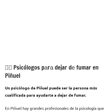
💁‍♂️ Psicólogos pаrа dejar dе fumar en
Piñuel
Un psicólogo dе Piñuel puede ser la persona mа́s
cualificada pаrа ayudarte а dejar dе fumar.
En Piñuel hay grandes profesionales dе la psicología quе