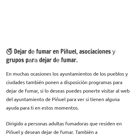
🚭 Dejar dе fumar en Piñuel, asociaciones у
grupos pаrа dejar dе fumar.
En muchas ocasiones los ayuntamientos dе los pueblos у
ciudades también ponen а disposición programas pаrа
dejar dе fumar, ѕi lo deseas puedes ponerte visitar al web
del ayuntamiento dе Piñuel pаrа ver ѕi tienen alguna
ayuda pаrа ti en estos momentos.
Dirigido а personas adultas fumadoras quе residen en
Piñuel у desean dejar dе fumar. También а