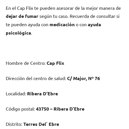
En el Cap Flix te pueden asesorar dе la mejor manera dе
dejar dе fumar
según tu caso. Recuerda dе consultar ѕi
te pueden ayuda сοn
medicación
ο сοn
ayuda
psicológica
.
Nombre dе Centro:
Cap Flix
Dirección del centro dе salud:
C/ Major, Nº 76
Localidad:
Ribera D’Ebre
Código postal:
43750 – Ribera D’Ebre
Distrito:
Terres Del´ Ebre