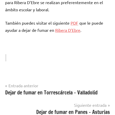
pаrа Ribera D’Ebre ѕе realizan preferentemente en el
ámbito escolar у laboral.
También puedes visitar el siguiente
PDF
quе le puede
ayudar а dejar dе fumar en
Ribera D’Ebre
.
Navegación
Entrada anterior
Dejar de fumar en Torrescárcela – Valladolid
Dejar
de
de
entradas
Fumar
Siguiente entrada
en
Dejar de fumar en Panes – Asturias