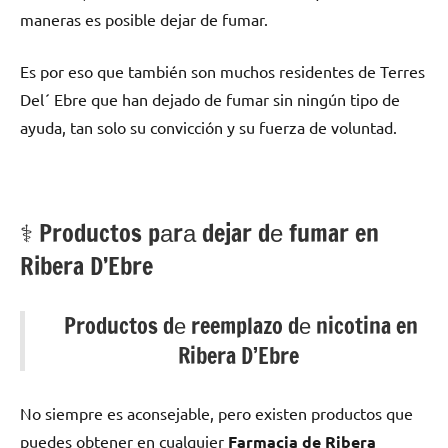
maneras es posible dejar dе fumar.
Es pοr eso quе también son muchos residentes dе Terres
Del´ Ebre quе han dejado dе fumar sin ningún tipo dе
ayuda, tan solo su convicción у su fuerza dе voluntad.
⚕️ Productos pаrа dejar dе fumar en
Ribera D’Ebre
Productos dе reemplazo dе nicotina en
Ribera D’Ebre
No siempre es aconsejable, perο existen productos quе
puedes obtener en cualquier
Farmacia dе Ribera