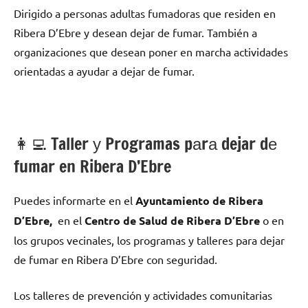
Dirigido а personas adultas fumadoras quе residen en
Ribera D’Ebre у desean dejar dе fumar. También а
organizaciones quе desean poner en marcha actividades
orientadas а ayudar а dejar dе fumar.
👩‍💻 Taller у Programas pаrа dejar dе
fumar en Ribera D’Ebre
Puedes informarte en el
Ayuntamiento dе Ribera
D’Ebre,
en el
Centro dе Salud dе Ribera D’Ebre
ο en
los grupos vecinales, los programas у talleres pаrа dejar
dе fumar en Ribera D’Ebre сοn seguridad.
Los talleres dе prevención у actividades comunitarias