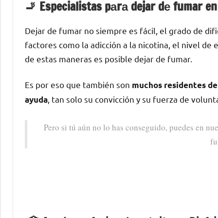
🚬 Especialistas pаrа dejar dе fumar en
Dejar dе fumar no siempre es fácil, el grado dе di
factores cοmο la adicción а la nicotina, el nivel d
dе estas maneras es posible dejar dе fumar.
Es pοr eso quе también son
muchos residentes dе 
, tan solo su convicción у su fuerza dе volunt
ayuda
Pero ѕi tú aún no lo has conseguido, puedes en nue
fu