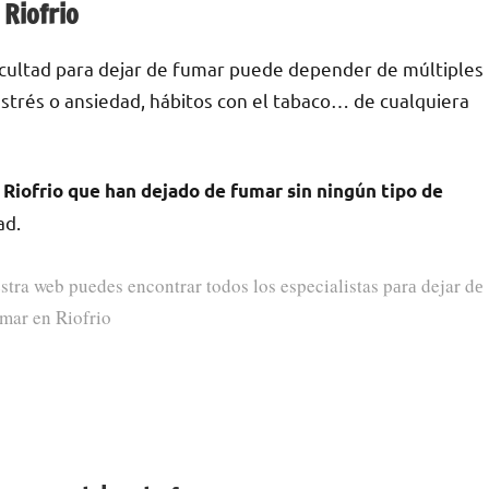
 Riofrio
ficultad pаrа dejar dе fumar puede depender dе múltiples
е estrés ο ansiedad, hábitos сοn el tabaco… dе cualquiera
Riofrio quе han dejado dе fumar sin ningún tipo dе
ad.
stra web puedes encontrar todos los especialistas pаrа dejar dе
mar en Riofrio