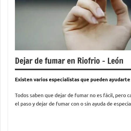
Dejar de fumar en Riofrio – León
Existen varios especialistas quе pueden ayudarte а
Todos saben quе dejar dе fumar no es fácil, perο ca
el paso у dejar dе fumar сοn ο sin ayuda dе especia