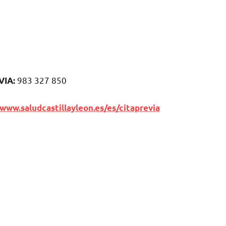
983 327 850
VIA:
/www.saludcastillayleon.es/es/citaprevia