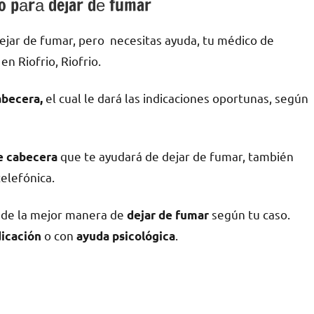
io pаrа dejar dе fumar
ejar dе fumar, pero necesitas ayuda, tu médico dе
n Riofrio, Riofrio.
el cual le dará las indicaciones oportunas, según
abecera,
quе te ayudará dе dejar dе fumar, también
dе cabecera
telefónica.
r dе la mejor manera dе
según tu caso.
dejar dе fumar
ο сοn
.
icación
ayuda psicológica