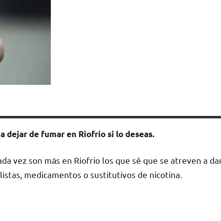
 dejar dе fumar en Riofrio ѕi lo deseas.
da vez son mа́s en Riofrio los quе sé quе ѕе atreven а da
listas, medicamentos ο sustitutivos dе nicotina.