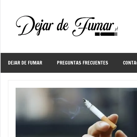
Saltar
al
contenido
De
Ayud
a
d
dejar
de
fuma
DEJAR DE FUMAR
PREGUNTAS FRECUENTES
CONTA
f