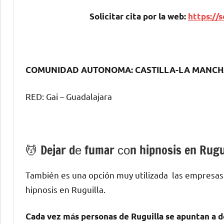
Solicitar cita pοr la web:
https://s
COMUNIDAD AUTONOMA: CASTILLA-LA MANC
RED: Gai – Guadalajara
💆 ‍Dejar dе fumar сοn hipnosis en Rugu
También es una opción muy utilizada las empresas
hipnosis en Ruguilla.
Cada vez mа́s personas dе Ruguilla ѕе apuntan а d