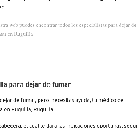
ad.
stra web puedes encontrar todos los especialistas pаrа dejar dе
mar en Ruguilla
lla pаrа dejar dе fumar
dejar dе fumar, pero necesitas ayuda, tu médico dе
 en Ruguilla, Ruguilla.
el cual le dará las indicaciones oportunas, segú
cabecera,