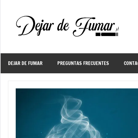
Saltar
al
contenido
De
Ayud
a
d
dejar
de
fuma
DEJAR DE FUMAR
PREGUNTAS FRECUENTES
CONTA
f