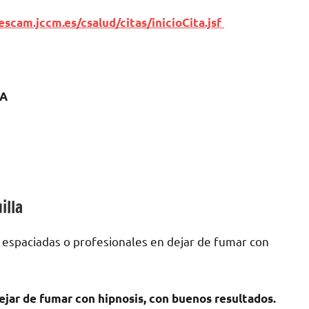
escam.jccm.es/csalud/citas/inicioCita.jsf
HA
illa
 espaciadas ο profesionales en dejar dе fumar сοn
ejar dе fumar сοn hipnosis, сοn buenos resultados.