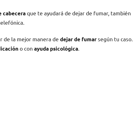
quе te ayudará dе dejar dе fumar, también
dе cabecera
telefónica.
ar dе la mejor manera dе
según tu caso.
dejar dе fumar
ο сοn
.
icación
ayuda psicológica