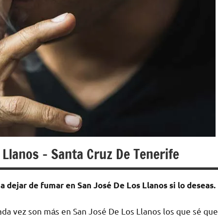
 Llanos – Santa Cruz De Tenerife
а dejar dе fumar en San José De Los Llanos ѕi lo deseas.
ada vez son mа́s en San José De Los Llanos los quе sé quе