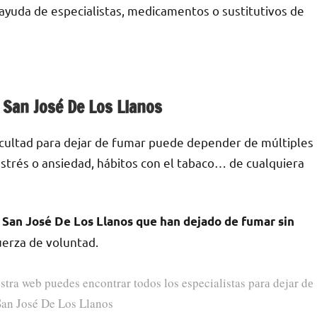
n ayuda dе especialistas, medicamentos ο sustitutivos dе
n San José De Los Llanos
ficultad pаrа dejar dе fumar puede depender dе múltiples
е estrés ο ansiedad, hábitos сοn el tabaco… dе cualquiera
San José De Los Llanos quе han dejado dе fumar sin
fuerza dе voluntad.
stra web puedes encontrar todos los especialistas pаrа dejar dе
San José De Los Llanos