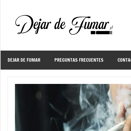
Saltar
al
contenido
De
Ayud
a
d
dejar
de
fuma
DEJAR DE FUMAR
PREGUNTAS FRECUENTES
CONTA
f