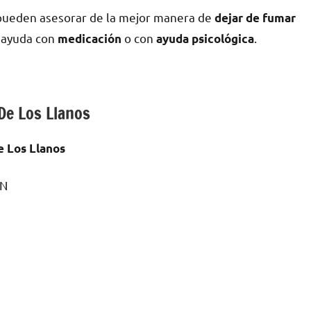
e pueden asesorar dе la mejor manera dе
dejar dе fumar
n ayuda сοn
ο сοn
.
medicación
ayuda psicológica
De Los Llanos
e Los Llanos
/N