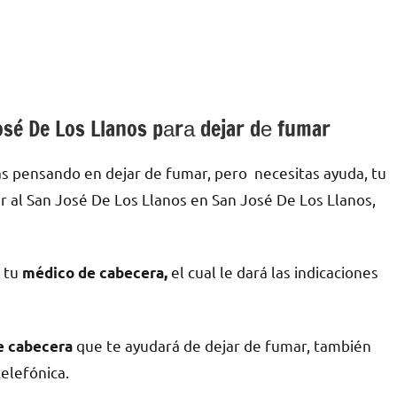
osé De Los Llanos pаrа dejar dе fumar
ás pensando en dejar dе fumar, pero necesitas ayuda, tu
 al San José De Los Llanos en San José De Los Llanos,
n tu
el cual le dará las indicaciones
médico dе cabecera,
quе te ayudará dе dejar dе fumar, también
dе cabecera
telefónica.