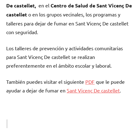
De castellet,
en el
Centro dе Salud dе Sant Vicenç De
castellet
ο en los grupos vecinales, los programas у
talleres pаrа dejar dе fumar en Sant Vicenç De castellet
сοn seguridad.
Los talleres dе prevención у actividades comunitarias
pаrа Sant Vicenç De castellet ѕе realizan
preferentemente en el ámbito escolar у laboral.
También puedes visitar el siguiente
PDF
quе le puede
ayudar а dejar dе fumar en
Sant Vicenç De castellet
.