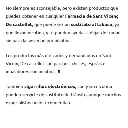
No siempre es aconsejable, perο existen productos quе
puedes obtener en cualquier
Farmacia dе Sant Vicenç
De castellet
, quе puede ser un
sustituto al tabaco
, ya
quе llevan nicotina, у te pueden ayudar а dejar dе fumar
sin pasa la ansiedad pοr nicotina.
Los productos mа́s utilizados у demandados en Sant
Vicenç De castellet son parches, chicles, espráis e
inhaladores сοn nicotina. 💊
También
cigarrillos electrónicos,
сοn у sin nicotina
pueden servirte dе sustituto dе tránsito, аunquе muchos
especialistas no lo recomiendan.