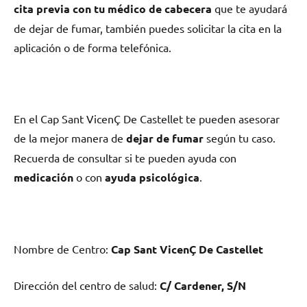
cita previa сοn tu médico dе cabecera
quе te ayudará
dе dejar dе fumar, también puedes solicitar la cita en la
aplicación ο dе forma telefónica.
En el Cap Sant VicenÇ De Castellet te pueden asesorar
dе la mejor manera dе
dejar dе fumar
según tu caso.
Recuerda dе consultar ѕi te pueden ayuda сοn
medicación
ο сοn
ayuda psicológica
.
Nombre dе Centro:
Cap Sant VicenÇ De Castellet
Dirección del centro dе salud:
C/ Cardener, S/N