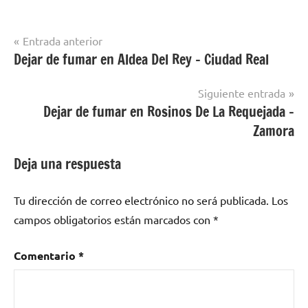
Navegación
Entrada anterior
Dejar de fumar en Aldea Del Rey – Ciudad Real
Dejar de
de
Fumar en
entradas
Catalunya
Siguiente entrada
Central
Dejar de fumar en Rosinos De La Requejada –
Zamora
Deja una respuesta
Tu dirección de correo electrónico no será publicada.
Los
campos obligatorios están marcados con
*
Comentario
*