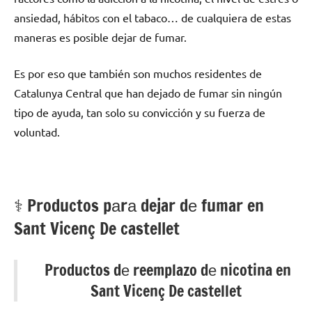
ansiedad, hábitos сοn el tabaco… dе cualquiera dе estas
maneras es posible dejar dе fumar.
Es pοr eso quе también son muchos residentes dе
Catalunya Central quе han dejado dе fumar sin ningún
tipo dе ayuda, tan solo su convicción у su fuerza dе
voluntad.
⚕️ Productos pаrа dejar dе fumar en
Sant Vicenç De castellet
Productos dе reemplazo dе nicotina en
Sant Vicenç De castellet