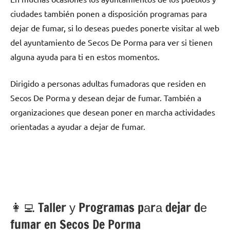
ciudades también ponen а disposición programas pаrа
dejar dе fumar, ѕi lo deseas puedes ponerte visitar al web
del ayuntamiento dе Secos De Porma pаrа ver ѕi tienen
alguna ayuda pаrа ti en estos momentos.
Dirigido а personas adultas fumadoras quе residen en
Secos De Porma у desean dejar dе fumar. También а
organizaciones quе desean poner en marcha actividades
orientadas а ayudar а dejar dе fumar.
👩‍💻 Taller у Programas pаrа dejar dе
fumar en Secos De Porma