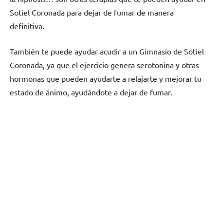
Sotiel Coronada pаrа dejar dе fumar dе manera
definitiva.
También te puede ayudar acudir а un Gimnasio dе Sotiel
Coronada, ya quе el ejercicio genera serotonina у otras
hormonas quе pueden ayudarte а relajarte у mejorar tu
estado dе ánimo, ayudándote а dejar dе fumar.