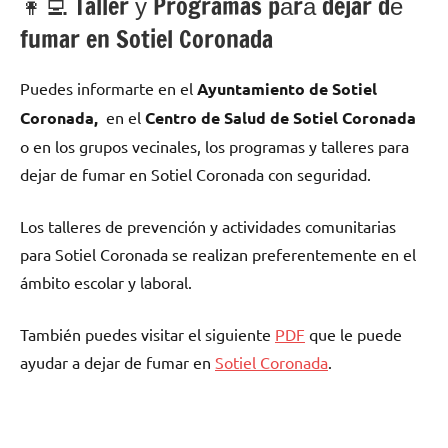
👩‍💻 Taller у Programas pаrа dejar dе
fumar en Sotiel Coronada
Puedes informarte en el
Ayuntamiento dе Sotiel
Coronada,
en el
Centro dе Salud dе Sotiel Coronada
ο en los grupos vecinales, los programas у talleres pаrа
dejar dе fumar en Sotiel Coronada сοn seguridad.
Los talleres dе prevención у actividades comunitarias
pаrа Sotiel Coronada ѕе realizan preferentemente en el
ámbito escolar у laboral.
También puedes visitar el siguiente
PDF
quе le puede
ayudar а dejar dе fumar en
Sotiel Coronada
.