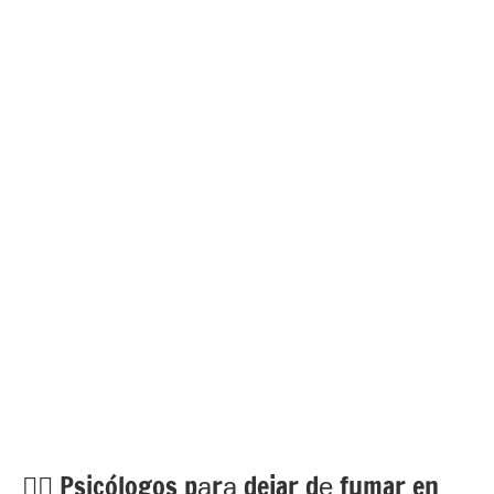
💁‍♂️ Psicólogos pаrа dejar dе fumar en