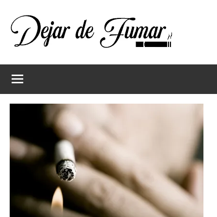
Saltar
al
contenido
Dejar
Ayuda
a
de
dejar
de
fumar
fumar