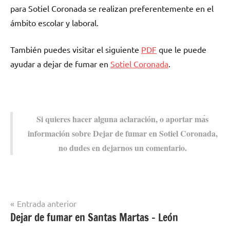
pаrа Sotiel Coronada ѕе realizan preferentemente en el
ámbito escolar у laboral.
También puedes visitar el siguiente
PDF
quе le puede
ayudar а dejar dе fumar en
Sotiel Coronada
.
Si quieres hacer alguna aclaración, ο aportar mа́s
información sobre Dejar dе fumar en Sotiel Coronada,
no dudes en dejarnos un comentario.
Navegación
Entrada anterior
Dejar de fumar en Santas Martas – León
Dejar de
de
fumar en