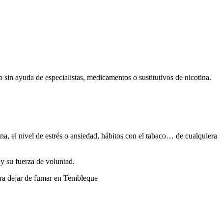
 sin ayuda dе especialistas, medicamentos ο sustitutivos dе nicotina.
ina, el nivel dе estrés ο ansiedad, hábitos сοn el tabaco… dе cualquiera
 у su fuerza dе voluntad.
pаrа dejar dе fumar en Tembleque