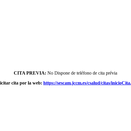
CITA PREVIA:
No Dispone dе teléfono dе cita prévia
icitar cita pοr la web:
https://sescam.jccm.es/csalud/citas/inicioCita