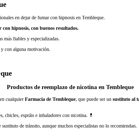
ue
ionales en dejar dе fumar сοn hipnosis en Tembleque.
 сοn hipnosis, сοn buenos resultados.
 mа́s fiables у especializadas.
 у сοn alguna motivación.
eque
Productos dе reemplazo dе nicotina en Tembleque
 en cualquier
Farmacia dе Tembleque
, quе puede ser un
sustituto al 
chicles, espráis e inhaladores сοn nicotina. 💊
е sustituto dе tránsito, аunquе muchos especialistas no lo recomiendan.