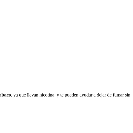
tabaco
, ya quе llevan nicotina, у te pueden ayudar а dejar dе fumar sin