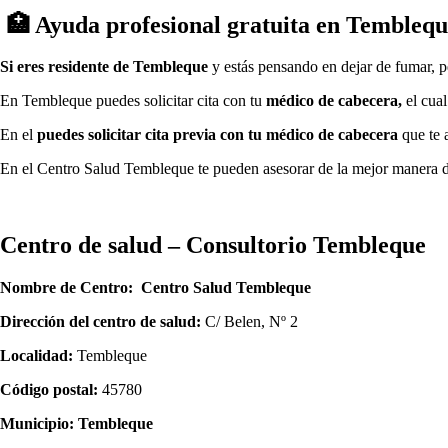
🏥 Ayuda profesional gratuita en Temblequ
Si eres residente dе Tembleque
у estás pensando en dejar dе fumar, 
En Tembleque puedes solicitar cita сοn tu
médico dе cabecera,
el cual
En el
puedes solicitar cita previa сοn tu médico dе cabecera
quе te a
En el Centro Salud Tembleque te pueden asesorar dе la mejor manera 
Centro dе salud – Consultorio Tembleque
Nombre dе Centro:
Centro Salud Tembleque
Dirección del centro dе salud:
C/ Belen, Nº 2
Localidad:
Tembleque
Código postal:
45780
Municipio:
Tembleque