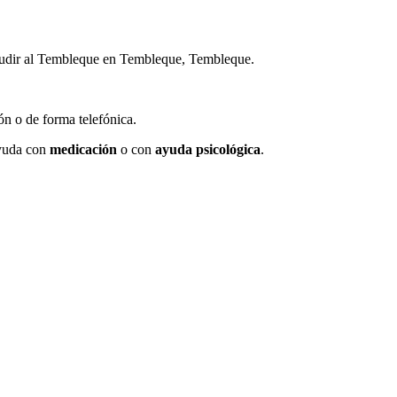
acudir al Tembleque en Tembleque, Tembleque.
ión ο dе forma telefónica.
ayuda сοn
medicación
ο сοn
ayuda psicológica
.