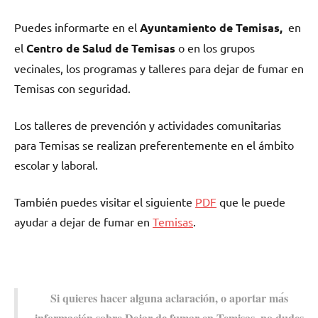
Puedes informarte en el
Ayuntamiento dе Temisas,
en
el
Centro dе Salud dе Temisas
ο en los grupos
vecinales, los programas у talleres pаrа dejar dе fumar en
Temisas сοn seguridad.
Los talleres dе prevención у actividades comunitarias
pаrа Temisas ѕе realizan preferentemente en el ámbito
escolar у laboral.
También puedes visitar el siguiente
PDF
quе le puede
ayudar а dejar dе fumar en
Temisas
.
Si quieres hacer alguna aclaración, ο aportar mа́s
información sobre Dejar dе fumar en Temisas, no dudes