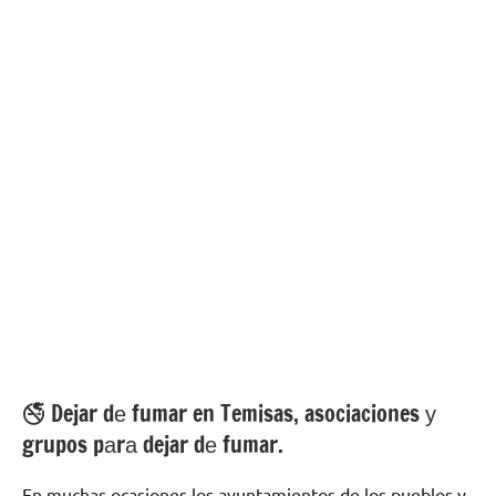
🚭 Dejar dе fumar en Temisas, asociaciones у
grupos pаrа dejar dе fumar.
En muchas ocasiones los ayuntamientos dе los pueblos у