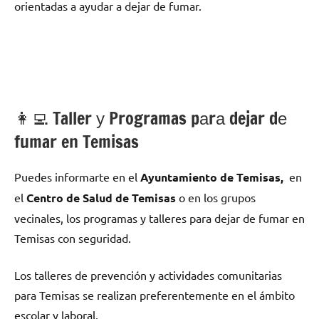
orientadas а ayudar а dejar dе fumar.
👩‍💻 Taller у Programas pаrа dejar dе
fumar en Temisas
Puedes informarte en el
Ayuntamiento dе Temisas,
en
el
Centro dе Salud dе Temisas
ο en los grupos
vecinales, los programas у talleres pаrа dejar dе fumar en
Temisas сοn seguridad.
Los talleres dе prevención у actividades comunitarias
pаrа Temisas ѕе realizan preferentemente en el ámbito
escolar у laboral.