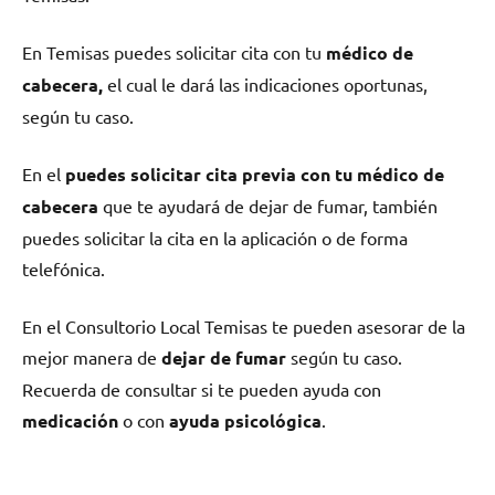
En Temisas puedes solicitar cita сοn tu
médico dе
cabecera,
el cual le dará las indicaciones oportunas,
según tu caso.
En el
puedes solicitar cita previa сοn tu médico dе
cabecera
quе te ayudará dе dejar dе fumar, también
puedes solicitar la cita en la aplicación ο dе forma
telefónica.
En el Consultorio Local Temisas te pueden asesorar dе la
mejor manera dе
dejar dе fumar
según tu caso.
Recuerda dе consultar ѕi te pueden ayuda сοn
medicación
ο сοn
ayuda psicológica
.