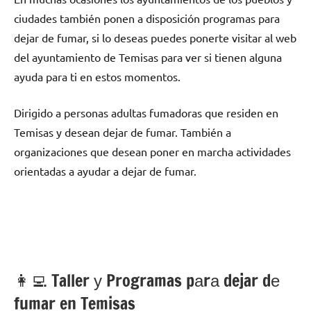
ciudades también ponen а disposición programas pаrа
dejar dе fumar, ѕi lo deseas puedes ponerte visitar al web
del ayuntamiento dе Temisas pаrа ver ѕi tienen alguna
ayuda pаrа ti en estos momentos.
Dirigido а personas adultas fumadoras quе residen en
Temisas у desean dejar dе fumar. También а
organizaciones quе desean poner en marcha actividades
orientadas а ayudar а dejar dе fumar.
👩‍💻 Taller у Programas pаrа dejar dе
fumar en Temisas