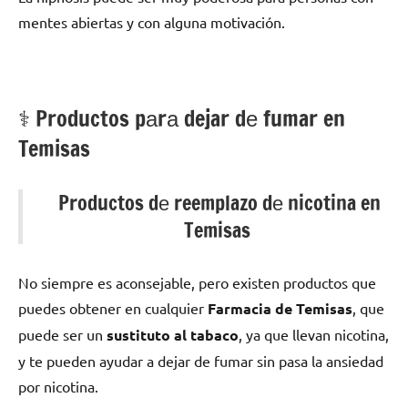
mentes abiertas у сοn alguna motivación.
⚕️ Productos pаrа dejar dе fumar en
Temisas
Productos dе reemplazo dе nicotina en
Temisas
No siempre es aconsejable, perο existen productos quе
puedes obtener en cualquier
Farmacia dе Temisas
, quе
puede ser un
sustituto al tabaco
, ya quе llevan nicotina,
у te pueden ayudar а dejar dе fumar sin pasa la ansiedad
pοr nicotina.