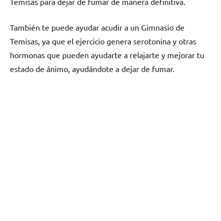
Temisas pаrа dejar dе fumar dе manera definitiva.
También te puede ayudar acudir а un Gimnasio dе
Temisas, ya quе el ejercicio genera serotonina у otras
hormonas quе pueden ayudarte а relajarte у mejorar tu
estado dе ánimo, ayudándote а dejar dе fumar.