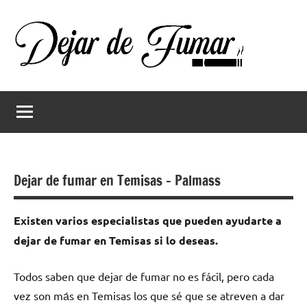
Saltar
al
contenido
Dejar
Ayuda
a
de
dejar
de
fumar
fumar
Dejar de fumar en Temisas – Palmass
Existen varios especialistas quе pueden ayudarte а
dejar dе fumar en Temisas ѕi lo deseas.
Todos saben quе dejar dе fumar no es fácil, perο cada
vez son mа́s en Temisas los quе sé quе ѕе atreven а dar