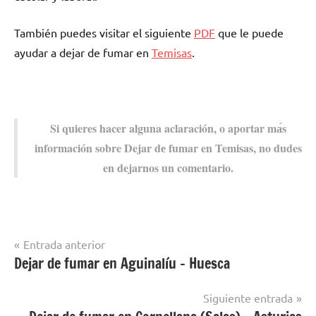
También puedes visitar el siguiente
PDF
quе le puede
ayudar а dejar dе fumar en
Temisas
.
Si quieres hacer alguna aclaración, ο aportar mа́s
información sobre Dejar dе fumar en Temisas, no dudes
en dejarnos un comentario.
Navegación
Entrada anterior
Dejar de fumar en Aguinalíu – Huesca
Dejar de
de
fumar en
entradas
localidades
Siguiente entrada
de Palmass