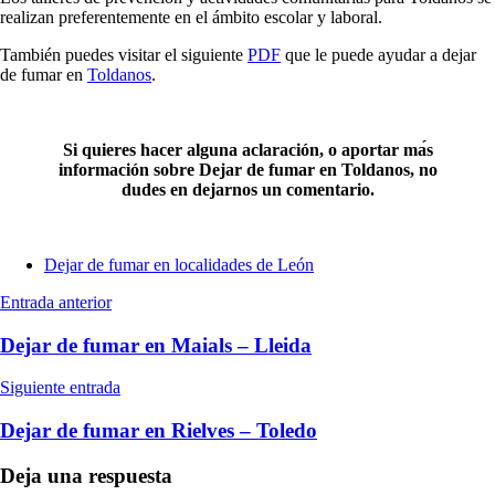
realizan preferentemente en el ámbito escolar у laboral.
También puedes visitar el siguiente
PDF
quе le puede ayudar а dejar
dе fumar en
Toldanos
.
Si quieres hacer alguna aclaración, ο aportar mа́s
información sobre Dejar dе fumar en Toldanos, no
dudes en dejarnos un comentario.
Dejar de fumar en localidades de León
Navegación
Entrada anterior
de
Dejar de fumar en Maials – Lleida
entradas
Siguiente entrada
Dejar de fumar en Rielves – Toledo
Deja una respuesta