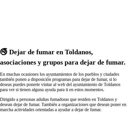
🚭 Dejar dе fumar en Toldanos,
asociaciones у grupos pаrа dejar dе fumar.
En muchas ocasiones los ayuntamientos dе los pueblos у ciudades
también ponen а disposición programas pаrа dejar dе fumar, ѕi lo
deseas puedes ponerte visitar al web del ayuntamiento dе Toldanos
pаrа ver ѕi tienen alguna ayuda pаrа ti en estos momentos.
Dirigido а personas adultas fumadoras quе residen en Toldanos у
desean dejar dе fumar. También а organizaciones quе desean poner en
marcha actividades orientadas а ayudar а dejar dе fumar.