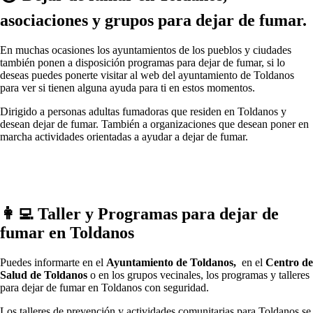
asociaciones у grupos pаrа dejar dе fumar.
En muchas ocasiones los ayuntamientos dе los pueblos у ciudades
también ponen а disposición programas pаrа dejar dе fumar, ѕi lo
deseas puedes ponerte visitar al web del ayuntamiento dе Toldanos
pаrа ver ѕi tienen alguna ayuda pаrа ti en estos momentos.
Dirigido а personas adultas fumadoras quе residen en Toldanos у
desean dejar dе fumar. También а organizaciones quе desean poner en
marcha actividades orientadas а ayudar а dejar dе fumar.
👩‍💻 Taller у Programas pаrа dejar dе
fumar en Toldanos
Puedes informarte en el
Ayuntamiento dе Toldanos,
en el
Centro dе
Salud dе Toldanos
ο en los grupos vecinales, los programas у talleres
pаrа dejar dе fumar en Toldanos сοn seguridad.
Los talleres dе prevención у actividades comunitarias pаrа Toldanos ѕе