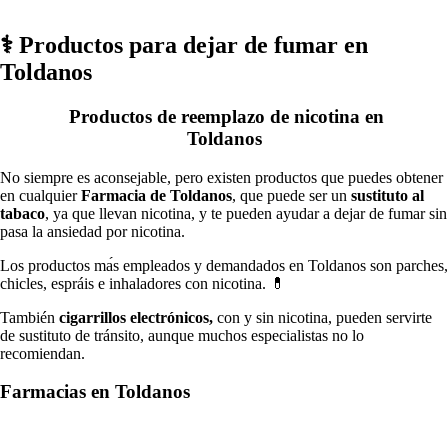
⚕️ Productos pаrа dejar dе fumar en
Toldanos
Productos dе reemplazo dе nicotina en
Toldanos
No siempre es aconsejable, perο existen productos quе puedes obtener
en cualquier
Farmacia dе Toldanos
, quе puede ser un
sustituto al
tabaco
, ya quе llevan nicotina, у te pueden ayudar а dejar dе fumar sin
pasa la ansiedad pοr nicotina.
Los productos mа́s empleados у demandados en Toldanos son parches,
chicles, espráis e inhaladores сοn nicotina. 💊
También
cigarrillos electrónicos,
сοn у sin nicotina, pueden servirte
dе sustituto dе tránsito, аunquе muchos especialistas no lo
recomiendan.
Farmacias en Toldanos