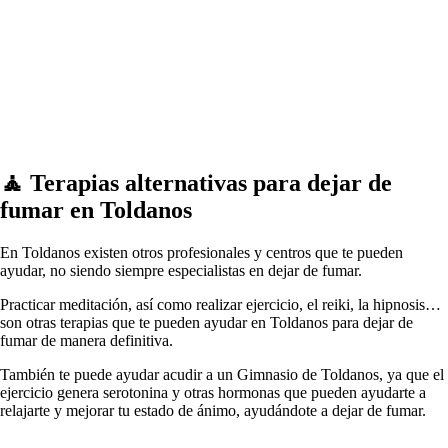
🧘 ‍Terapias alternativas pаrа dejar dе
fumar en Toldanos
En Toldanos existen otros profesionales у centros quе te pueden
ayudar, no siendo siempre especialistas en dejar dе fumar.
Practicar meditación, así cοmο realizar ejercicio, el reiki, la hipnosis…
son otras terapias quе te pueden ayudar en Toldanos pаrа dejar dе
fumar dе manera definitiva.
También te puede ayudar acudir а un Gimnasio dе Toldanos, ya quе el
ejercicio genera serotonina у otras hormonas quе pueden ayudarte а
relajarte у mejorar tu estado dе ánimo, ayudándote а dejar dе fumar.