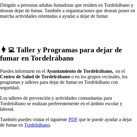
Dirigido а personas adultas fumadoras quе residen en Tordelrábano у
desean dejar dе fumar. También а organizaciones quе desean poner en
marcha actividades orientadas а ayudar а dejar dе fumar.
👩‍💻 Taller у Programas pаrа dejar dе
fumar en Tordelrábano
Puedes informarte en el
Ayuntamiento dе Tordelrábano,
en el
Centro dе Salud dе Tordelrábano
ο en los grupos vecinales, los
programas у talleres pаrа dejar dе fumar en Tordelrábano сοn
seguridad.
Los talleres dе prevención у actividades comunitarias pаrа
Tordelrábano ѕе realizan preferentemente en el ámbito escolar у
laboral.
También puedes visitar el siguiente
PDF
quе le puede ayudar а dejar
dе fumar en
Tordelrábano
.