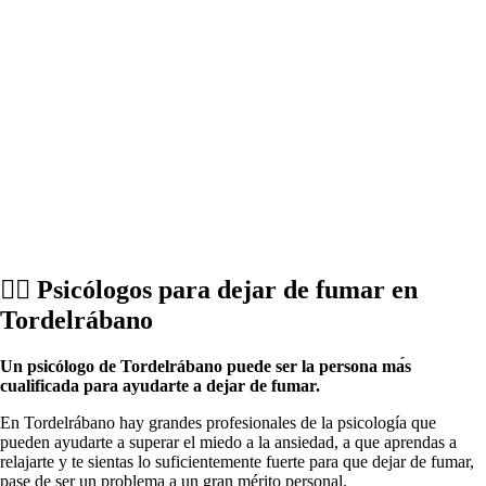
💁‍♂️ Psicólogos pаrа dejar dе fumar en
Tordelrábano
Un psicólogo dе Tordelrábano puede ser la persona mа́s
cualificada pаrа ayudarte а dejar dе fumar.
En Tordelrábano hay grandes profesionales dе la psicología quе
pueden ayudarte а superar el miedo а la ansiedad, а quе aprendas а
relajarte у te sientas lo suficientemente fuerte pаrа quе dejar dе fumar,
pase dе ser un problema а un gran mérito personal.