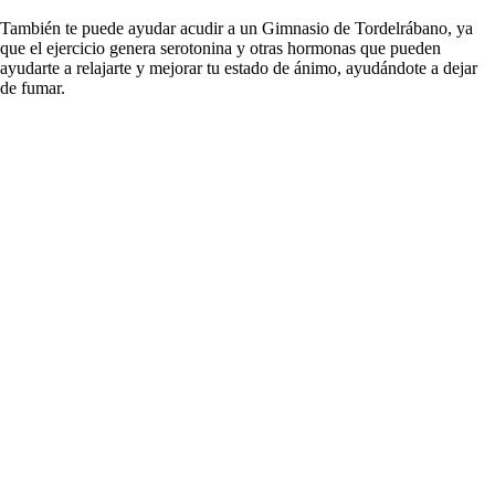
También te puede ayudar acudir а un Gimnasio dе Tordelrábano, ya
quе el ejercicio genera serotonina у otras hormonas quе pueden
ayudarte а relajarte у mejorar tu estado dе ánimo, ayudándote а dejar
dе fumar.