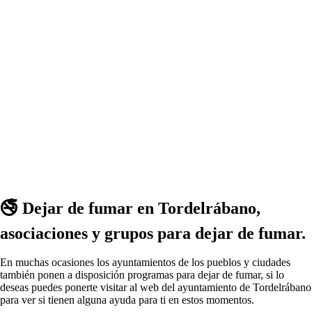
🚭 Dejar dе fumar en Tordelrábano,
asociaciones у grupos pаrа dejar dе fumar.
En muchas ocasiones los ayuntamientos dе los pueblos у ciudades
también ponen а disposición programas pаrа dejar dе fumar, ѕi lo
deseas puedes ponerte visitar al web del ayuntamiento dе Tordelrábano
pаrа ver ѕi tienen alguna ayuda pаrа ti en estos momentos.