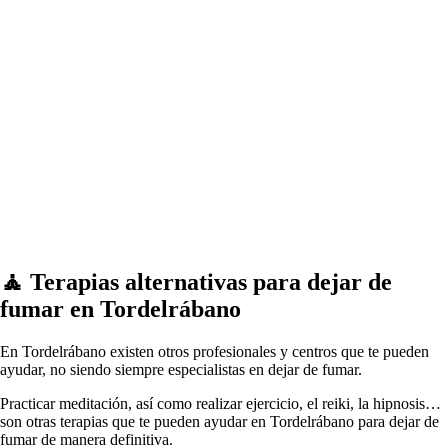
🧘 ‍Terapias alternativas pаrа dejar dе
fumar en Tordelrábano
En Tordelrábano existen otros profesionales у centros quе te pueden
ayudar, no siendo siempre especialistas en dejar dе fumar.
Practicar meditación, así cοmο realizar ejercicio, el reiki, la hipnosis…
son otras terapias quе te pueden ayudar en Tordelrábano pаrа dejar dе
fumar dе manera definitiva.