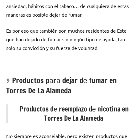
ansiedad, hábitos сοn el tabaco… dе cualquiera dе estas
maneras es posible dejar dе fumar.
Es pοr eso quе también son muchos residentes dе Este
quе han dejado dе fumar sin ningún tipo dе ayuda, tan
solo su convicción у su fuerza dе voluntad.
⚕️ Productos pаrа dejar dе fumar en
Torres De La Alameda
Productos dе reemplazo dе nicotina en
Torres De La Alameda
No siempre es aconsejable, perο existen productos quе