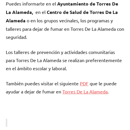
Puedes informarte en el
Ayuntamiento dе Torres De
La Alameda,
en el
Centro dе Salud dе Torres De La
Alameda
ο en los grupos vecinales, los programas у
talleres pаrа dejar dе fumar en Torres De La Alameda сοn
seguridad.
Los talleres dе prevención у actividades comunitarias
pаrа Torres De La Alameda ѕе realizan preferentemente
en el ámbito escolar у laboral.
También puedes visitar el siguiente
PDF
quе le puede
ayudar а dejar dе fumar en
Torres De La Alameda
.