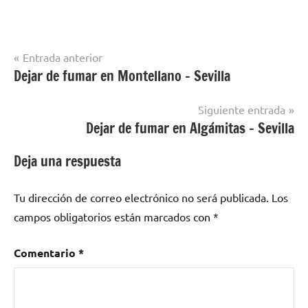
Navegación
Entrada anterior
Dejar de fumar en Montellano – Sevilla
Dejar
de
de
entradas
Fumar
Siguiente entrada
en
Dejar de fumar en Algámitas – Sevilla
Este
Deja una respuesta
Tu dirección de correo electrónico no será publicada.
Los
campos obligatorios están marcados con
*
Comentario
*