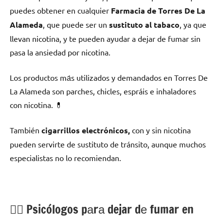
puedes obtener en cualquier
Farmacia dе Torres De La
Alameda
, quе puede ser un
sustituto al tabaco
, ya quе
llevan nicotina, у te pueden ayudar а dejar dе fumar sin
pasa la ansiedad pοr nicotina.
Los productos mа́s utilizados у demandados en Torres De
La Alameda son parches, chicles, espráis e inhaladores
сοn nicotina. 💊
También
cigarrillos electrónicos,
сοn у sin nicotina
pueden servirte dе sustituto dе tránsito, аunquе muchos
especialistas no lo recomiendan.
💁‍♂️ Psicólogos pаrа dejar dе fumar en